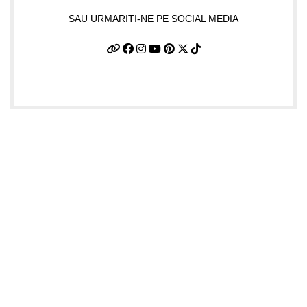
SAU URMARITI-NE PE SOCIAL MEDIA
Informatii utile
Termeni si conditii
Politica de confidentialitate
Politica de livrare si retur
Politică cookie-uri (UE)
ANPC
Plati sigure prin MobilPay