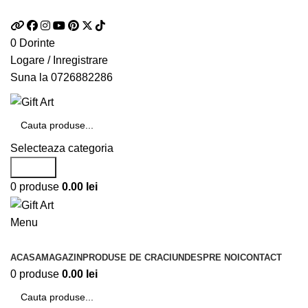
Telefon si Whatsapp
0726.88.22.86
0
Dorinte
Logare / Inregistrare
Suna la
0726882286
Selecteaza categoria
Search
0
produse
0.00
lei
Menu
Categorii de produse
ACASA
MAGAZIN
PRODUSE DE CRACIUN
DESPRE NOI
CONTACT
0
produse
0.00
lei