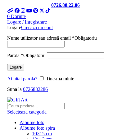
Telefon si Whatsapp
0726.88.22.86
0
Dorinte
Logare / Inregistrare
Logare
Creeaza un cont
Nume utilizator sau adresă email
*
Obligatoriu
Parola
*
Obligatoriu
Logare
Ai uitat parola?
Tine-ma minte
Suna la
0726882286
Selecteaza categoria
Albume foto
Albume foto spira
10×15 cm