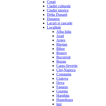
Cetati
Cladiri culturale
Cladiri istorice
Delta Dunarii
Dunarea
Lacuri si cascade
Localitati
Alba Iulia
Arad
Arges
Biertan
Bihor
Brasov
Bucuresti
Buzau
Caras-Severin
Cluj-Napoca
Constanta
Craiova
Deva
Fagaras
Giurgiu
Harghita
Hunedoara
Iasi