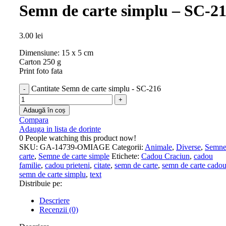
Semn de carte simplu – SC-2
3.00
lei
Dimensiune: 15 x 5 cm
Carton 250 g
Print foto fata
Cantitate Semn de carte simplu - SC-216
Adaugă în coș
Compara
Adauga in lista de dorinte
0
People watching this product now!
SKU:
GA-14739-OMIAGE
Categorii:
Animale
,
Diverse
,
Semne
carte
,
Semne de carte simple
Etichete:
Cadou Craciun
,
cadou
familie
,
cadou prieteni
,
citate
,
semn de carte
,
semn de carte cado
semn de carte simplu
,
text
Distribuie pe:
Descriere
Recenzii (0)