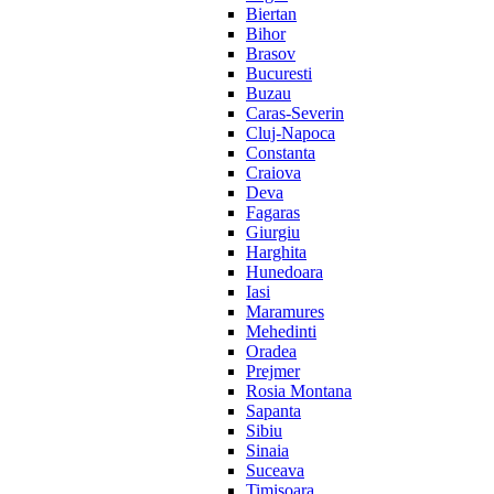
Biertan
Bihor
Brasov
Bucuresti
Buzau
Caras-Severin
Cluj-Napoca
Constanta
Craiova
Deva
Fagaras
Giurgiu
Harghita
Hunedoara
Iasi
Maramures
Mehedinti
Oradea
Prejmer
Rosia Montana
Sapanta
Sibiu
Sinaia
Suceava
Timisoara