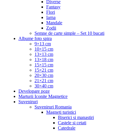
Diverse
Fantasy
Flori
Iarna
Mandale
Zodii
Semne de carte simple – Set 10 bucati
Albume foto spira
9×13 cm
10×15 cm
13×13 cm
13×18 cm
15×15 cm
15×21 cm
20×30 cm
21×21 cm
30×40 cm
Developare poze
Marturii Iconite Magnetice
Suveniruri
Suveniruri Romania
Magneti turistici
Biserici si manastiri
Castele si cetati
Catedrale