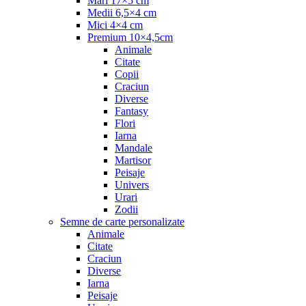
Mari 17×5 cm
Medii 6,5×4 cm
Mici 4×4 cm
Premium 10×4,5cm
Animale
Citate
Copii
Craciun
Diverse
Fantasy
Flori
Iarna
Mandale
Martisor
Peisaje
Univers
Urari
Zodii
Semne de carte personalizate
Animale
Citate
Craciun
Diverse
Iarna
Peisaje