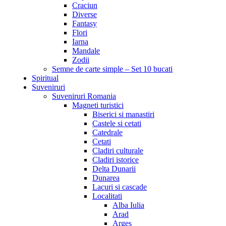
Craciun
Diverse
Fantasy
Flori
Iarna
Mandale
Zodii
Semne de carte simple – Set 10 bucati
Spiritual
Suveniruri
Suveniruri Romania
Magneti turistici
Biserici si manastiri
Castele si cetati
Catedrale
Cetati
Cladiri culturale
Cladiri istorice
Delta Dunarii
Dunarea
Lacuri si cascade
Localitati
Alba Iulia
Arad
Arges