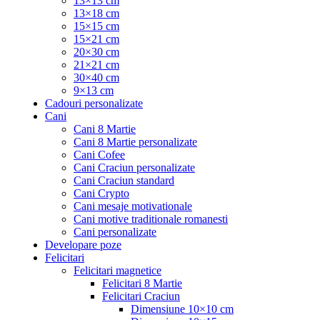
13×13 cm
13×18 cm
15×15 cm
15×21 cm
20×30 cm
21×21 cm
30×40 cm
9×13 cm
Cadouri personalizate
Cani
Cani 8 Martie
Cani 8 Martie personalizate
Cani Cofee
Cani Craciun personalizate
Cani Craciun standard
Cani Crypto
Cani mesaje motivationale
Cani motive traditionale romanesti
Cani personalizate
Developare poze
Felicitari
Felicitari magnetice
Felicitari 8 Martie
Felicitari Craciun
Dimensiune 10×10 cm