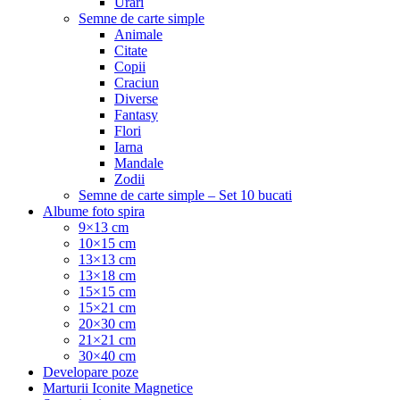
Urari
Semne de carte simple
Animale
Citate
Copii
Craciun
Diverse
Fantasy
Flori
Iarna
Mandale
Zodii
Semne de carte simple – Set 10 bucati
Albume foto spira
9×13 cm
10×15 cm
13×13 cm
13×18 cm
15×15 cm
15×21 cm
20×30 cm
21×21 cm
30×40 cm
Developare poze
Marturii Iconite Magnetice