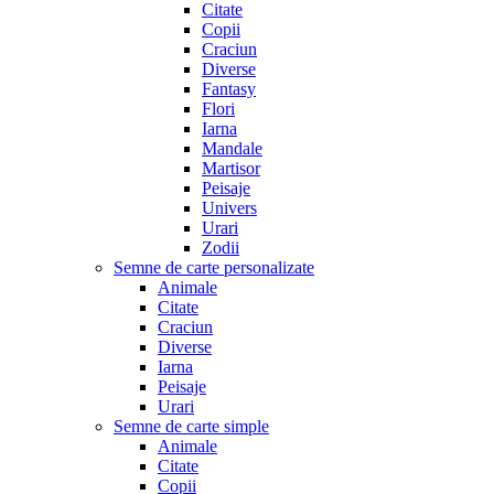
Citate
Copii
Craciun
Diverse
Fantasy
Flori
Iarna
Mandale
Martisor
Peisaje
Univers
Urari
Zodii
Semne de carte personalizate
Animale
Citate
Craciun
Diverse
Iarna
Peisaje
Urari
Semne de carte simple
Animale
Citate
Copii