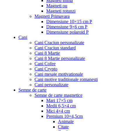
Magneti inima
Magneti ou
Magneti rotunzi
Magneti Primavara
Dimensiune 10×15 cm P
Dimensiune 9×6 cm P
Dimensiune polaroid P
Cani
Cani Craciun personalizate
Cani Craciun standard
Cani 8 Martie
Cani 8 Martie personalizate
Cani Cofee
Cani Crypto
Cani mesaje motivationale
Cani motive traditionale romanesti
Cani personalizate
Semne de carte
Semne de carte magnetice
Mari 17×5 cm
Medii 6,5×4 cm
Mici 4×4 cm
Premium 10×4,5cm
Animale
Citate