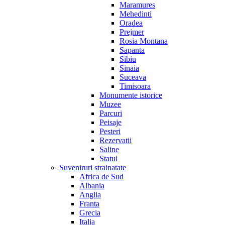
Maramures
Mehedinti
Oradea
Prejmer
Rosia Montana
Sapanta
Sibiu
Sinaia
Suceava
Timisoara
Monumente istorice
Muzee
Parcuri
Peisaje
Pesteri
Rezervatii
Saline
Statui
Suveniruri strainatate
Africa de Sud
Albania
Anglia
Franta
Grecia
Italia