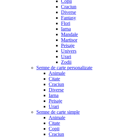
Copii
Craciun
Diverse
Fantasy
Flori
Iarna
Mandale
Martisor
Peisaje
Univers
Urari
Zodii
Semne de carte personalizate
Animale
Citate
Craciun
Diverse
Iarna
Peisaje
Urari
Semne de carte simple
Animale
Citate
Copii
Craciun