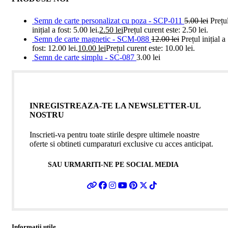
Semn de carte personalizat cu poza - SCP-011
5.00
lei
Prețu
inițial a fost: 5.00 lei.
2.50
lei
Prețul curent este: 2.50 lei.
Semn de carte magnetic - SCM-088
12.00
lei
Prețul inițial a
fost: 12.00 lei.
10.00
lei
Prețul curent este: 10.00 lei.
Semn de carte simplu - SC-087
3.00
lei
INREGISTREAZA-TE LA NEWSLETTER-UL
NOSTRU
Inscrieti-va pentru toate stirile despre ultimele noastre
oferte si obtineti cumparaturi exclusive cu acces anticipat.
SAU URMARITI-NE PE SOCIAL MEDIA
Informatii utile