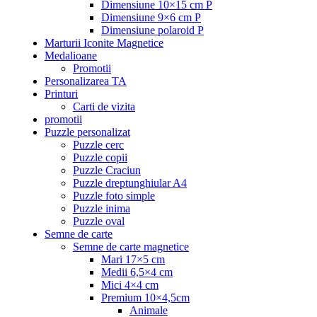
Dimensiune 10×15 cm P
Dimensiune 9×6 cm P
Dimensiune polaroid P
Marturii Iconite Magnetice
Medalioane
Promotii
Personalizarea TA
Printuri
Carti de vizita
promotii
Puzzle personalizat
Puzzle cerc
Puzzle copii
Puzzle Craciun
Puzzle dreptunghiular A4
Puzzle foto simple
Puzzle inima
Puzzle oval
Semne de carte
Semne de carte magnetice
Mari 17×5 cm
Medii 6,5×4 cm
Mici 4×4 cm
Premium 10×4,5cm
Animale