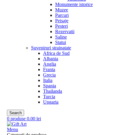
Monumente istorice
Muzee
Parcuri
Peisaje
Pesteri
Rezervatii
Saline
Statui
Suveniruri strainatate
Africa de Sud
Albania
Anglia
Franta
Grecia
Italia
Spania
Thailanda
Turcia
Ungaria
Search
0
produse
0.00
lei
Menu
Categorii de produse