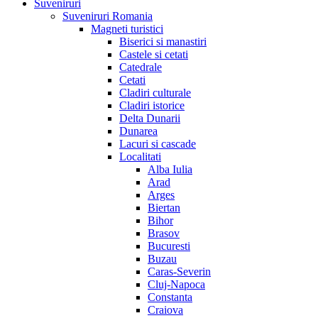
Suveniruri
Suveniruri Romania
Magneti turistici
Biserici si manastiri
Castele si cetati
Catedrale
Cetati
Cladiri culturale
Cladiri istorice
Delta Dunarii
Dunarea
Lacuri si cascade
Localitati
Alba Iulia
Arad
Arges
Biertan
Bihor
Brasov
Bucuresti
Buzau
Caras-Severin
Cluj-Napoca
Constanta
Craiova