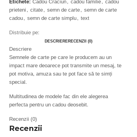
Etichete:
Cadou Craciun
,
cadou familie
,
cadou
prieteni
,
citate
,
semn de carte
,
semn de carte
cadou
,
semn de carte simplu
,
text
Distribuie pe:
DESCRIERE
RECENZII (0)
Descriere
Semnele de carte pe care le producem au un
impact mare deoarece pot transmite un mesaj, te
pot motiva, amuza sau te pot face să te simți
special.
Multitudinea de modele fac din ele alegerea
perfecta pentru un cadou deosebit.
Recenzii (0)
Recenzii