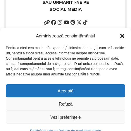
SAU URMARITI-NE PE
SOCIAL MEDIA
Administrează consimțământul
Pentru a oferi cea mai bună experiență, folosim tehnologii, cum ar fi cookie-
uri, pentru a stoca și/sau accesa informațiile despre dispozitive.
Consimțământul pentru aceste tehnologii ne permite să procesăm date,
cum ar fi comportamentul de navigare sau ID-uri unice pe acest site. Dacă
nu îți dai consimțământul sau îți retragi consimțământul dat poate avea
afecte negative asupra unor anumite funcționalități și funcții.
INFORMATII UTILE
Acceptă
PLATI SIGURE PRIN MOBILPAY
Refuză
Design by
ZENOS
theme
2024.
Vezi preferințele
0