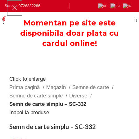
Suna la
0726882286
0
0.00
LEI
Momentan pe site este
MENU
disponibila doar plata cu
cardul online!
Click to enlarge
Prima pagină
Magazin
Semne de carte
Semne de carte simple
Diverse
Semn de carte simplu – SC-332
Inapoi la produse
Semn de carte simplu – SC-332