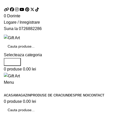
Telefon si Whatsapp
0726.88.22.86
0
Dorinte
Logare / Inregistrare
Suna la
0726882286
Selecteaza categoria
Search
0
produse
0.00
lei
Menu
Categorii de produse
ACASA
MAGAZIN
PRODUSE DE CRACIUN
DESPRE NOI
CONTACT
0
produse
0.00
lei