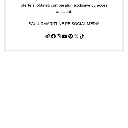
oferte si obtineti cumparaturi exclusive cu acces
anticipat.
SAU URMARITI-NE PE SOCIAL MEDIA
Informatii utile
Termeni si conditii
Politica de confidentialitate
Politica de livrare si retur
Politică cookie-uri (UE)
ANPC
Plati sigure prin MobilPay