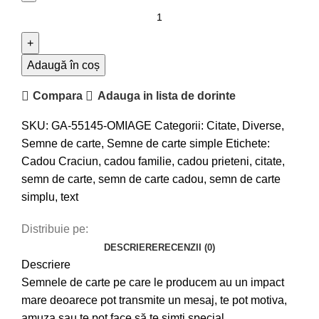
Adaugă în coș
Compara
Adauga in lista de dorinte
SKU:
GA-55145-OMIAGE
Categorii:
Citate
,
Diverse
,
Semne de carte
,
Semne de carte simple
Etichete:
Cadou Craciun
,
cadou familie
,
cadou prieteni
,
citate
,
semn de carte
,
semn de carte cadou
,
semn de carte
simplu
,
text
Distribuie pe:
DESCRIERE
RECENZII (0)
Descriere
Semnele de carte pe care le producem au un impact
mare deoarece pot transmite un mesaj, te pot motiva,
amuza sau te pot face să te simți special.