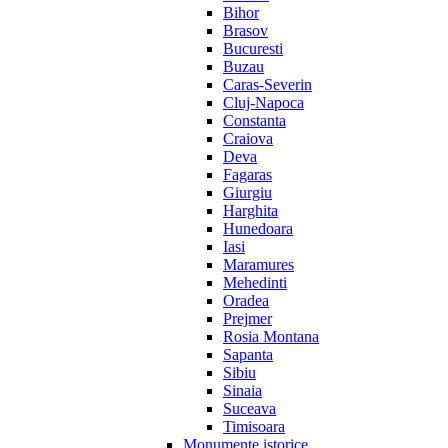
Bihor
Brasov
Bucuresti
Buzau
Caras-Severin
Cluj-Napoca
Constanta
Craiova
Deva
Fagaras
Giurgiu
Harghita
Hunedoara
Iasi
Maramures
Mehedinti
Oradea
Prejmer
Rosia Montana
Sapanta
Sibiu
Sinaia
Suceava
Timisoara
Monumente istorice