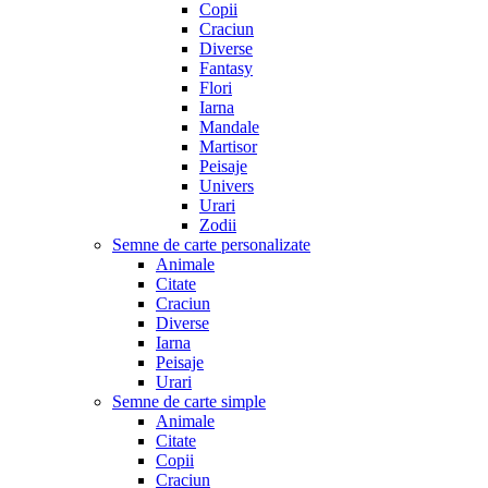
Copii
Craciun
Diverse
Fantasy
Flori
Iarna
Mandale
Martisor
Peisaje
Univers
Urari
Zodii
Semne de carte personalizate
Animale
Citate
Craciun
Diverse
Iarna
Peisaje
Urari
Semne de carte simple
Animale
Citate
Copii
Craciun