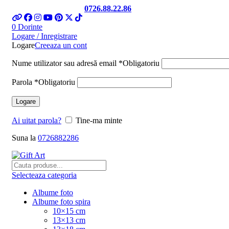
Telefon si Whatsapp
0726.88.22.86
0
Dorinte
Logare / Inregistrare
Logare
Creeaza un cont
Nume utilizator sau adresă email
*
Obligatoriu
Parola
*
Obligatoriu
Logare
Ai uitat parola?
Tine-ma minte
Suna la
0726882286
Selecteaza categoria
Albume foto
Albume foto spira
10×15 cm
13×13 cm