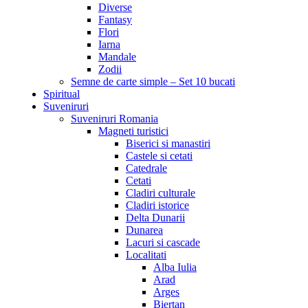
Diverse
Fantasy
Flori
Iarna
Mandale
Zodii
Semne de carte simple – Set 10 bucati
Spiritual
Suveniruri
Suveniruri Romania
Magneti turistici
Biserici si manastiri
Castele si cetati
Catedrale
Cetati
Cladiri culturale
Cladiri istorice
Delta Dunarii
Dunarea
Lacuri si cascade
Localitati
Alba Iulia
Arad
Arges
Biertan