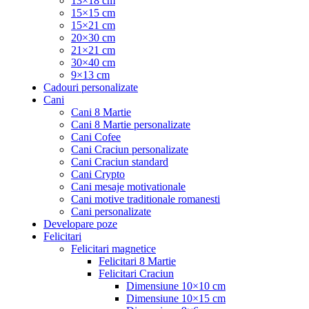
13×18 cm
15×15 cm
15×21 cm
20×30 cm
21×21 cm
30×40 cm
9×13 cm
Cadouri personalizate
Cani
Cani 8 Martie
Cani 8 Martie personalizate
Cani Cofee
Cani Craciun personalizate
Cani Craciun standard
Cani Crypto
Cani mesaje motivationale
Cani motive traditionale romanesti
Cani personalizate
Developare poze
Felicitari
Felicitari magnetice
Felicitari 8 Martie
Felicitari Craciun
Dimensiune 10×10 cm
Dimensiune 10×15 cm