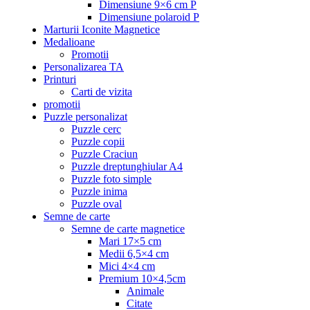
Dimensiune 9×6 cm P
Dimensiune polaroid P
Marturii Iconite Magnetice
Medalioane
Promotii
Personalizarea TA
Printuri
Carti de vizita
promotii
Puzzle personalizat
Puzzle cerc
Puzzle copii
Puzzle Craciun
Puzzle dreptunghiular A4
Puzzle foto simple
Puzzle inima
Puzzle oval
Semne de carte
Semne de carte magnetice
Mari 17×5 cm
Medii 6,5×4 cm
Mici 4×4 cm
Premium 10×4,5cm
Animale
Citate