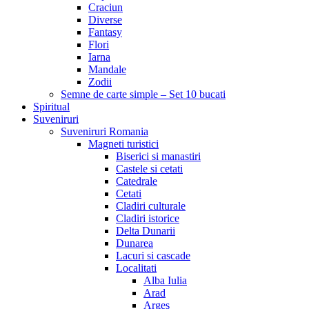
Craciun
Diverse
Fantasy
Flori
Iarna
Mandale
Zodii
Semne de carte simple – Set 10 bucati
Spiritual
Suveniruri
Suveniruri Romania
Magneti turistici
Biserici si manastiri
Castele si cetati
Catedrale
Cetati
Cladiri culturale
Cladiri istorice
Delta Dunarii
Dunarea
Lacuri si cascade
Localitati
Alba Iulia
Arad
Arges