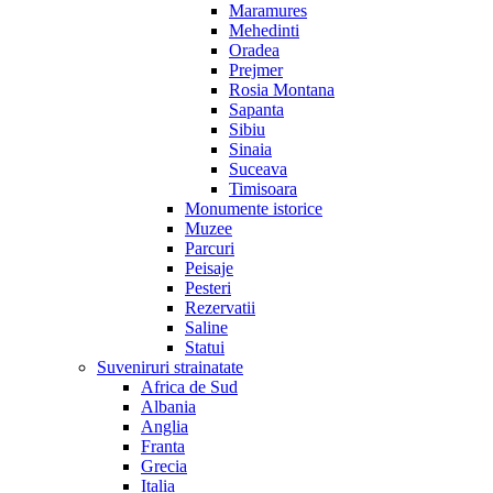
Maramures
Mehedinti
Oradea
Prejmer
Rosia Montana
Sapanta
Sibiu
Sinaia
Suceava
Timisoara
Monumente istorice
Muzee
Parcuri
Peisaje
Pesteri
Rezervatii
Saline
Statui
Suveniruri strainatate
Africa de Sud
Albania
Anglia
Franta
Grecia
Italia