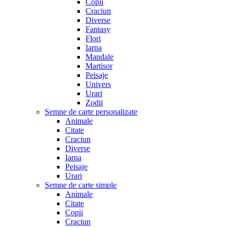
Copii
Craciun
Diverse
Fantasy
Flori
Iarna
Mandale
Martisor
Peisaje
Univers
Urari
Zodii
Semne de carte personalizate
Animale
Citate
Craciun
Diverse
Iarna
Peisaje
Urari
Semne de carte simple
Animale
Citate
Copii
Craciun