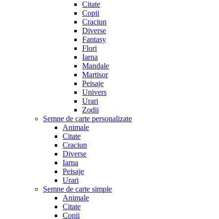
Citate
Copii
Craciun
Diverse
Fantasy
Flori
Iarna
Mandale
Martisor
Peisaje
Univers
Urari
Zodii
Semne de carte personalizate
Animale
Citate
Craciun
Diverse
Iarna
Peisaje
Urari
Semne de carte simple
Animale
Citate
Copii