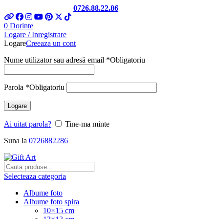
Telefon si Whatsapp
0726.88.22.86
0
Dorinte
Logare / Inregistrare
Logare
Creeaza un cont
Nume utilizator sau adresă email
*
Obligatoriu
Parola
*
Obligatoriu
Logare
Ai uitat parola?
Tine-ma minte
Suna la
0726882286
Selecteaza categoria
Albume foto
Albume foto spira
10×15 cm