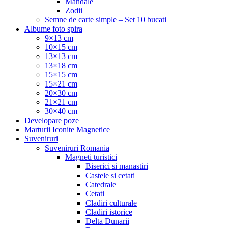
Mandale
Zodii
Semne de carte simple – Set 10 bucati
Albume foto spira
9×13 cm
10×15 cm
13×13 cm
13×18 cm
15×15 cm
15×21 cm
20×30 cm
21×21 cm
30×40 cm
Developare poze
Marturii Iconite Magnetice
Suveniruri
Suveniruri Romania
Magneti turistici
Biserici si manastiri
Castele si cetati
Catedrale
Cetati
Cladiri culturale
Cladiri istorice
Delta Dunarii