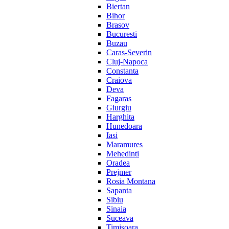
Biertan
Bihor
Brasov
Bucuresti
Buzau
Caras-Severin
Cluj-Napoca
Constanta
Craiova
Deva
Fagaras
Giurgiu
Harghita
Hunedoara
Iasi
Maramures
Mehedinti
Oradea
Prejmer
Rosia Montana
Sapanta
Sibiu
Sinaia
Suceava
Timisoara