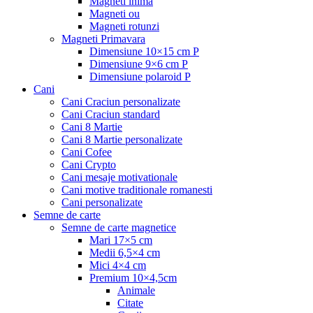
Magneti inima
Magneti ou
Magneti rotunzi
Magneti Primavara
Dimensiune 10×15 cm P
Dimensiune 9×6 cm P
Dimensiune polaroid P
Cani
Cani Craciun personalizate
Cani Craciun standard
Cani 8 Martie
Cani 8 Martie personalizate
Cani Cofee
Cani Crypto
Cani mesaje motivationale
Cani motive traditionale romanesti
Cani personalizate
Semne de carte
Semne de carte magnetice
Mari 17×5 cm
Medii 6,5×4 cm
Mici 4×4 cm
Premium 10×4,5cm
Animale
Citate