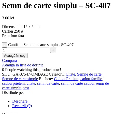
Semn de carte simplu – SC-407
3.00
lei
Dimensiune: 15 x 5 cm
Carton 250 g
Print foto fata
Cantitate Semn de carte simplu - SC-407
Adaugă în coș
Compara
Adauga in lista de dorinte
0
People watching this product now!
SKU:
GA-37547-OMIAGE
Categorii:
Citate
,
Semne de carte
,
Semne de carte simple
Etichete:
Cadou Craciun
,
cadou familie
,
cadou prieteni
,
citate
,
semn de carte
,
semn de carte cadou
,
semn de
carte simplu
,
text
Distribuie pe:
Descriere
Recenzii (0)