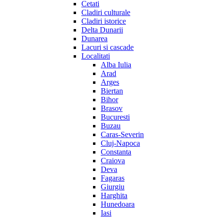
Cetati
Cladiri culturale
Cladiri istorice
Delta Dunarii
Dunarea
Lacuri si cascade
Localitati
Alba Iulia
Arad
Arges
Biertan
Bihor
Brasov
Bucuresti
Buzau
Caras-Severin
Cluj-Napoca
Constanta
Craiova
Deva
Fagaras
Giurgiu
Harghita
Hunedoara
Iasi