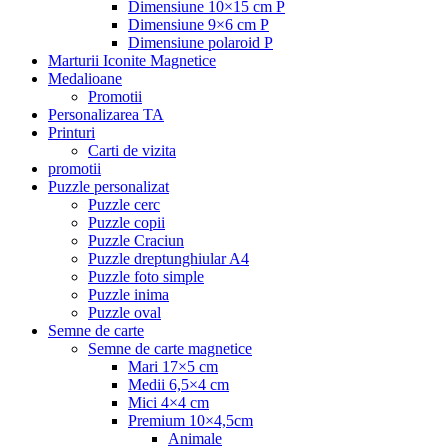
Dimensiune 10×15 cm P
Dimensiune 9×6 cm P
Dimensiune polaroid P
Marturii Iconite Magnetice
Medalioane
Promotii
Personalizarea TA
Printuri
Carti de vizita
promotii
Puzzle personalizat
Puzzle cerc
Puzzle copii
Puzzle Craciun
Puzzle dreptunghiular A4
Puzzle foto simple
Puzzle inima
Puzzle oval
Semne de carte
Semne de carte magnetice
Mari 17×5 cm
Medii 6,5×4 cm
Mici 4×4 cm
Premium 10×4,5cm
Animale