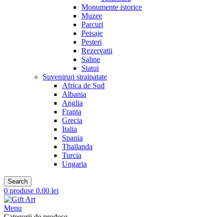
Monumente istorice
Muzee
Parcuri
Peisaje
Pesteri
Rezervatii
Saline
Statui
Suveniruri strainatate
Africa de Sud
Albania
Anglia
Franta
Grecia
Italia
Spania
Thailanda
Turcia
Ungaria
Search
0
produse
0.00
lei
Menu
Categorii de produse