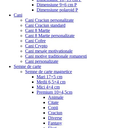
Dimensiune 9×6 cm P
Dimensiune polaroid P
Cani
Cani Craciun personalizate
Cani Craciun standard
Cani 8 Martie
Cani 8 Martie personalizate
Cani Cofee
Cani Crypto
Cani mesaje motivationale
Cani motive traditionale romanesti
Cani personalizate
Semne de carte
Semne de carte magnetice
Mari 17×5 cm
Medii 6,5×4 cm
Mici 4×4 cm
Premium 10×4,5cm
Animale
Citate
Copii
Craciun
Diverse
Fantasy