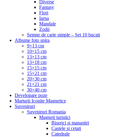
Diverse
Fantasy
Flori
Iarna
Mandale
Zodii
Semne de carte simple – Set 10 bucati
Albume foto spira
9×13 cm
10×15 cm
13×13 cm
13×18 cm
15×15 cm
15×21 cm
20×30 cm
21×21 cm
30×40 cm
Developare poze
Marturii Iconite Magnetice
Suveniruri
Suveniruri Romania
Magneti turistici
Biserici si manastiri
Castele si cetati
Catedrale