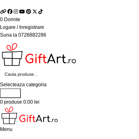
Telefon si Whatsapp
0726.88.22.86
0
Dorinte
Logare / Inregistrare
Suna la
0726882286
Selecteaza categoria
Search
0
produse
0.00
lei
Menu
Categorii de produse