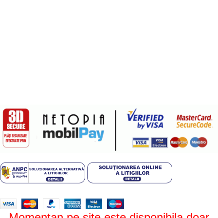
Termeni si conditii
Politica de confidentialitate
Politica de livrare si retur
Politică cookie-uri (UE)
ANPC
Plati sigure prin MobilPay
Design by
ZENOS
theme
2024.
Momentan pe site este disponibila doar