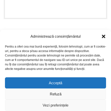
Administrează consimțământul
INFORMATII UTILE
Pentru a oferi cea mai bună experiență, folosim tehnologii, cum ar fi cookie-
uri, pentru a stoca și/sau accesa informațiile despre dispozitive.
PLATI SIGURE PRIN MOBILPAY
Consimțământul pentru aceste tehnologii ne permite să procesăm date,
cum ar fi comportamentul de navigare sau ID-uri unice pe acest site. Dacă
Design by
ZENOS
theme
2024.
nu îți dai consimțământul sau îți retragi consimțământul dat poate avea
afecte negative asupra unor anumite funcționalități și funcții.
Magazin
Acceptă
Filters
Refuză
Dorinte
Vezi preferințele
0