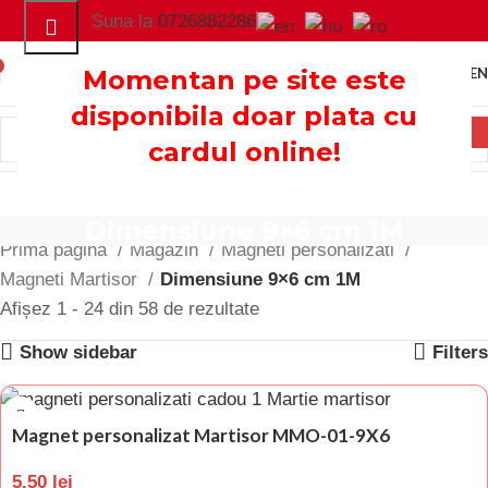
Suna la
0726882286
0.00
LEI
Momentan pe site este
ME
disponibila doar plata cu
cardul online!
Dimensiune 9×6 cm 1M
Prima pagină
Magazin
Magneti personalizati
Magneti Martisor
Dimensiune 9×6 cm 1M
Afișez 1 - 24 din 58 de rezultate
Show sidebar
Filters
Magnet personalizat Martisor MMO-01-9X6
5.50
lei