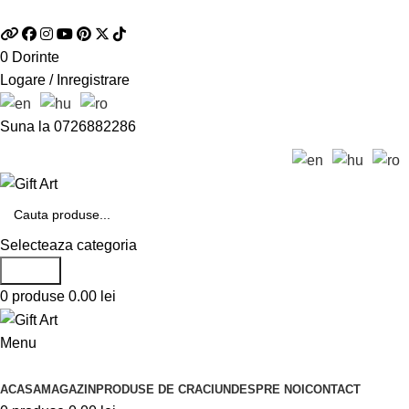
Telefon si Whatsapp
0726.88.22.86
0
Dorinte
Logare / Inregistrare
Suna la
0726882286
Selecteaza categoria
Search
0
produse
0.00
lei
Menu
Categorii de produse
ACASA
MAGAZIN
PRODUSE DE CRACIUN
DESPRE NOI
CONTACT