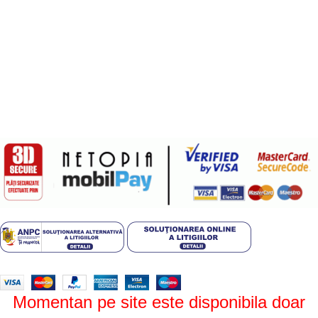
Politica de confidentialitate
Politica de livrare si retur
Politică cookie-uri (UE)
ANPC
Plati sigure prin MobilPay
Design by
ZENOS
theme
2024.
Momentan pe site este disponibila doar