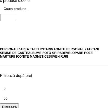
0
produse
0.00
lei
Search
print foto
PERSONALIZAREA TA
FELICITARI
MAGNETI PERSONALIZATI
CANI
SEMNE DE CARTE
ALBUME FOTO SPIRA
DEVELOPARE POZE
MARTURII ICONITE MAGNETICE
SUVENIRURI
Filtrează după preț
Filtrează