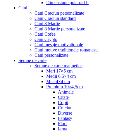
Dimensiune polaroid P
Cani
Cani Craciun personalizate
Cani Craciun standard
Cani 8 Martie
Cani 8 Martie personalizate
Cani Cofee
Cani Crypto
Cani mesaje motivationale
Cani motive traditionale romanesti
Cani personalizate
Semne de carte
Semne de carte magnetice
Mari 17×5 cm
Medii 6,5×4 cm
Mici 4×4 cm
Premium 10×4,5cm
Animale
Citate
Copii
Craciun
Diverse
Fantasy
Flori
Iarna