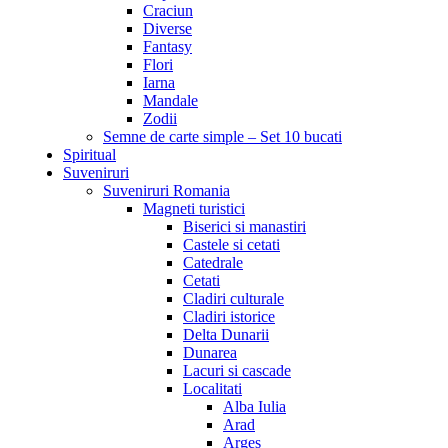
Craciun
Diverse
Fantasy
Flori
Iarna
Mandale
Zodii
Semne de carte simple – Set 10 bucati
Spiritual
Suveniruri
Suveniruri Romania
Magneti turistici
Biserici si manastiri
Castele si cetati
Catedrale
Cetati
Cladiri culturale
Cladiri istorice
Delta Dunarii
Dunarea
Lacuri si cascade
Localitati
Alba Iulia
Arad
Arges