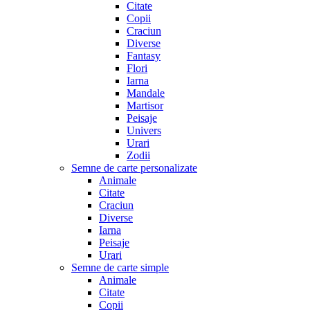
Citate
Copii
Craciun
Diverse
Fantasy
Flori
Iarna
Mandale
Martisor
Peisaje
Univers
Urari
Zodii
Semne de carte personalizate
Animale
Citate
Craciun
Diverse
Iarna
Peisaje
Urari
Semne de carte simple
Animale
Citate
Copii