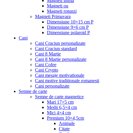
Magneti inima
Magneti ou
Magneti rotunzi
Magneti Primavara
Dimensiune 10×15 cm P
Dimensiune 9×6 cm P
Dimensiune polaroid P
Cani
Cani Craciun personalizate
Cani Craciun standard
Cani 8 Martie
Cani 8 Martie personalizate
Cani Cofee
Cani Crypto
Cani mesaje motivationale
Cani motive traditionale romanesti
Cani personalizate
Semne de carte
Semne de carte magnetice
Mari 17×5 cm
Medii 6,5×4 cm
Mici 4×4 cm
Premium 10×4,5cm
Animale
Citate