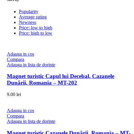
Popularity
Average rating
Newness
Price: low to high
Price: high to low
Adauga in cos
Compara
Adauga in lista de dorinte
Magnet turistic Capul lui Decebal, Cazanele
Dunării, Romania – MT-202
9.00
lei
Adauga in cos
Compara
Adauga in lista de dorinte
Magnet turistic Cazanele Dunării, Romania – MT-