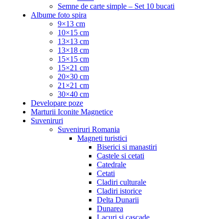
Semne de carte simple – Set 10 bucati
Albume foto spira
9×13 cm
10×15 cm
13×13 cm
13×18 cm
15×15 cm
15×21 cm
20×30 cm
21×21 cm
30×40 cm
Developare poze
Marturii Iconite Magnetice
Suveniruri
Suveniruri Romania
Magneti turistici
Biserici si manastiri
Castele si cetati
Catedrale
Cetati
Cladiri culturale
Cladiri istorice
Delta Dunarii
Dunarea
Lacuri si cascade