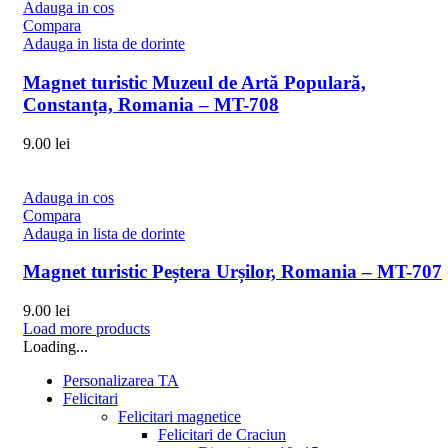
Adauga in cos
Compara
Adauga in lista de dorinte
Magnet turistic Muzeul de Artă Populară,
Constanța, Romania – MT-708
9.00
lei
Adauga in cos
Compara
Adauga in lista de dorinte
Magnet turistic Peștera Urșilor, Romania – MT-707
9.00
lei
Load more products
Loading...
Personalizarea TA
Felicitari
Felicitari magnetice
Felicitari de Craciun