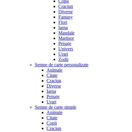
Copii
Craciun
Diverse
Fantasy
Flori
Iarna
Mandale
Martisor
Peisaje
Univers
Urari
Zodii
Semne de carte personalizate
Animale
Citate
Craciun
Diverse
Iarna
Peisaje
Urari
Semne de carte simple
Animale
Citate
Copii
Craciun