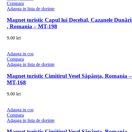
Compara
Adauga in lista de dorinte
Magnet turistic Capul lui Decebal, Cazanele Dunări
, Romania – MT-198
9.00
lei
Adauga in cos
Compara
Adauga in lista de dorinte
Magnet turistic Cimitirul Vesel Săpânța, Romania –
MT-168
9.00
lei
Adauga in cos
Compara
Adauga in lista de dorinte
Magnet turistic Cimitirul Vesel Săpânța, Romania –