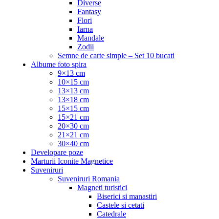
Diverse
Fantasy
Flori
Iarna
Mandale
Zodii
Semne de carte simple – Set 10 bucati
Albume foto spira
9×13 cm
10×15 cm
13×13 cm
13×18 cm
15×15 cm
15×21 cm
20×30 cm
21×21 cm
30×40 cm
Developare poze
Marturii Iconite Magnetice
Suveniruri
Suveniruri Romania
Magneti turistici
Biserici si manastiri
Castele si cetati
Catedrale