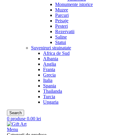
Monumente istorice
Muzee
Parcuri
Peisaje
Pesteri
Rezervatii
Saline
Statui
Suveniruri strainatate
Africa de Sud
Albania
Anglia
Franta
Grecia
Italia
Spania
Thailanda
Turcia
Ungaria
Search
0
produse
0.00
lei
Menu
Categorii de produse