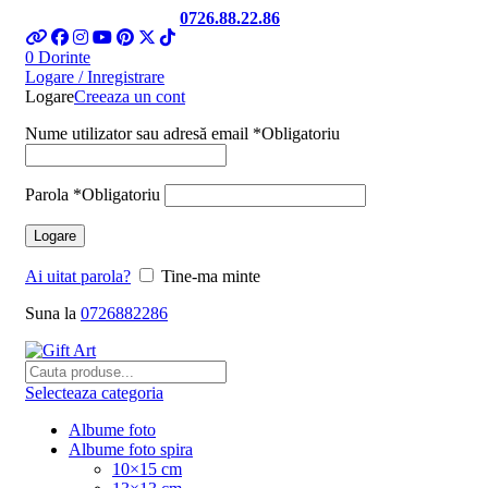
Telefon si Whatsapp
0726.88.22.86
0
Dorinte
Logare / Inregistrare
Logare
Creeaza un cont
Nume utilizator sau adresă email
*
Obligatoriu
Parola
*
Obligatoriu
Logare
Ai uitat parola?
Tine-ma minte
Suna la
0726882286
Selecteaza categoria
Albume foto
Albume foto spira
10×15 cm