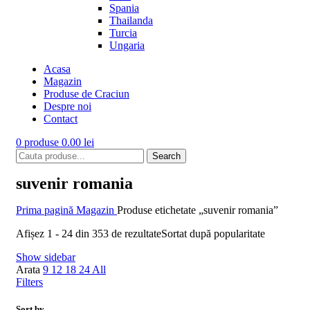
Spania
Thailanda
Turcia
Ungaria
Acasa
Magazin
Produse de Craciun
Despre noi
Contact
0
produse
0.00
lei
Search
suvenir romania
Prima pagină
Magazin
Produse etichetate „suvenir romania”
Afișez 1 - 24 din 353 de rezultate
Sortat după popularitate
Show sidebar
Arata
9
12
18
24
All
Filters
Sort by