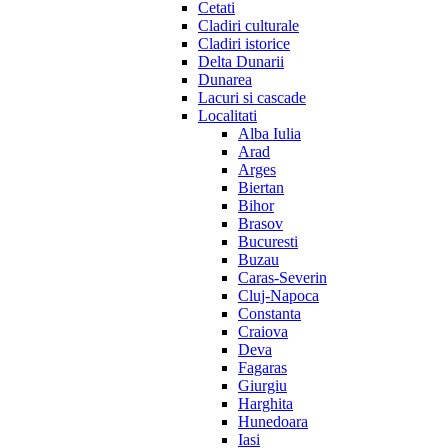
Cetati
Cladiri culturale
Cladiri istorice
Delta Dunarii
Dunarea
Lacuri si cascade
Localitati
Alba Iulia
Arad
Arges
Biertan
Bihor
Brasov
Bucuresti
Buzau
Caras-Severin
Cluj-Napoca
Constanta
Craiova
Deva
Fagaras
Giurgiu
Harghita
Hunedoara
Iasi