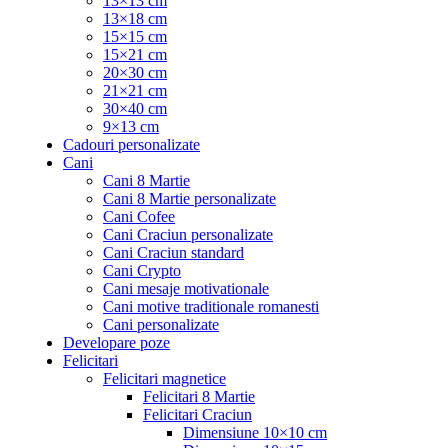
13×13 cm
13×18 cm
15×15 cm
15×21 cm
20×30 cm
21×21 cm
30×40 cm
9×13 cm
Cadouri personalizate
Cani
Cani 8 Martie
Cani 8 Martie personalizate
Cani Cofee
Cani Craciun personalizate
Cani Craciun standard
Cani Crypto
Cani mesaje motivationale
Cani motive traditionale romanesti
Cani personalizate
Developare poze
Felicitari
Felicitari magnetice
Felicitari 8 Martie
Felicitari Craciun
Dimensiune 10×10 cm