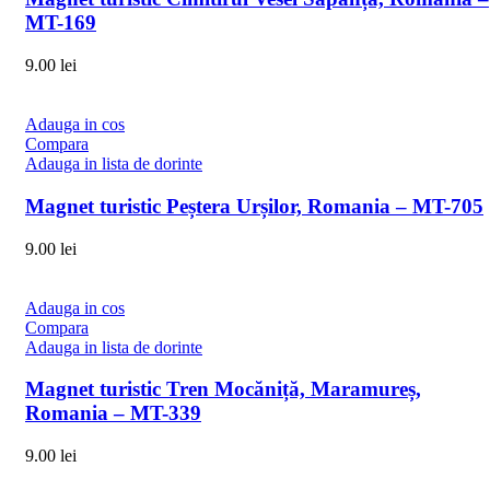
MT-169
9.00
lei
Adauga in cos
Compara
Adauga in lista de dorinte
Magnet turistic Peștera Urșilor, Romania – MT-705
9.00
lei
Adauga in cos
Compara
Adauga in lista de dorinte
Magnet turistic Tren Mocăniță, Maramureș,
Romania – MT-339
9.00
lei