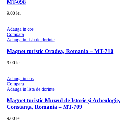
MT-098
9.00
lei
Adauga in cos
Compara
Adauga in lista de dorinte
Magnet turistic Oradea, Romania – MT-710
9.00
lei
Adauga in cos
Compara
Adauga in lista de dorinte
Magnet turistic Muzeul de Istorie și Arheologie,
Constanța, Romania – MT-709
9.00
lei