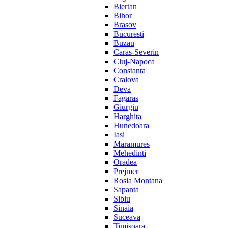
Biertan
Bihor
Brasov
Bucuresti
Buzau
Caras-Severin
Cluj-Napoca
Constanta
Craiova
Deva
Fagaras
Giurgiu
Harghita
Hunedoara
Iasi
Maramures
Mehedinti
Oradea
Prejmer
Rosia Montana
Sapanta
Sibiu
Sinaia
Suceava
Timisoara