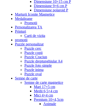
Dimensiune 10×15 cm P
Dimensiune 9×6 cm P
Dimensiune polaroid P
Marturii Iconite Magnetice
Medalioane
Promotii
Personalizarea TA
Printuri
Carti de vizita
promotii
Puzzle personalizat
Puzzle cerc
Puzzle copii
Puzzle Craciun
Puzzle dreptunghiular A4
Puzzle foto simple
Puzzle inima
Puzzle oval
Semne de carte
Semne de carte magnetice
Mari 17×5 cm
Medii 6,5×4 cm
Mici 4×4 cm
Premium 10×4,5cm
Animale