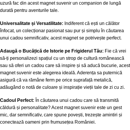
uzură fac din acest magnet suvenir un companion de lungă
durată pentru aventurile tale.
Universalitate și Versatilitate:
Indiferent că ești un călător
înfocat, un colecționar pasionat sau pur și simplu în căutarea
unui cadou semnificativ, acest magnet se potrivește perfect.
Adaugă o Bucățică de Istorie pe Frigiderul Tău:
Fie că vrei
să-ți personalizezi spațiul cu un strop de cultură românească
sau să oferi un cadou care să inspire și să aducă bucurie, acest
magnet suvenir este alegerea ideală. Aderența sa puternică
asigură că va rămâne ferm pe orice suprafață metalică,
adăugând o notă de culoare și inspirație vieții tale de zi cu zi.
Cadoul Perfect:
În căutarea unui cadou care să transmită
căldură și personalitate? Acest magnet suvenir este un gest
mic, dar semnificativ, care spune povești, trezește amintiri și
conectează oameni prin frumusețea României.