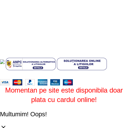
Politica de confidentialitate
Politica de livrare si retur
Politică cookie-uri (UE)
ANPC
Plati sigure prin MobilPay
Design by
ZENOS
theme
2024.
Momentan pe site este disponibila doar
plata cu cardul online!
Multumim!
Oops!