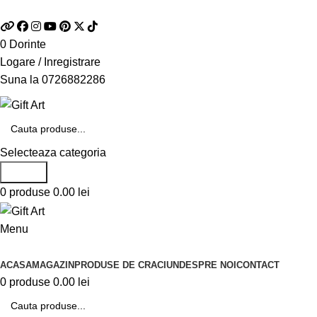
Telefon si Whatsapp
0726.88.22.86
0
Dorinte
Logare / Inregistrare
Suna la
0726882286
Selecteaza categoria
Search
0
produse
0.00
lei
Menu
Categorii de produse
ACASA
MAGAZIN
PRODUSE DE CRACIUN
DESPRE NOI
CONTACT
0
produse
0.00
lei