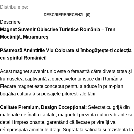
Distribuie pe:
DESCRIERE
RECENZII (0)
Descriere
Magnet Suvenir Obiective Turistice România – Tren
Mocăniță, Maramureș
Păstrează Amintirile Viu Colorate si î
mbogățește-ți colecția
cu spiritul României!
Acest magnet suvenir unic este o fereastră către diversitatea și
frumusețea captivantă a obiectivelor turistice din România.
Fiecare magnet este conceput pentru a aduce în prim-plan
bogăția culturală și peisajele pitorești ale țării.
Calitate Premium, Design Excepțional:
Selectat cu grijă din
materiale de înaltă calitate, magnetul prezintă culori vibrante și
detalii impresionante, garantând că fiecare privire îți va
reîmprospăta amintirile dragi. Suprafața satinata și rezistența la