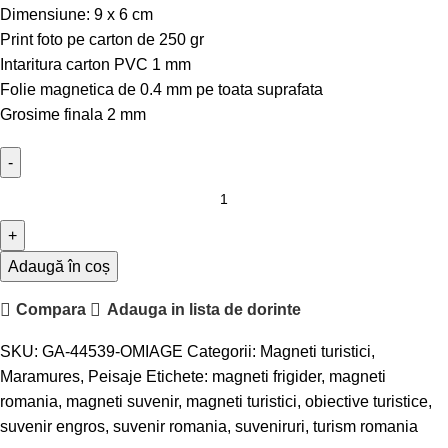
Dimensiune: 9 x 6 cm
Print foto pe carton de 250 gr
Intaritura carton PVC 1 mm
Folie magnetica de 0.4 mm pe toata suprafata
Grosime finala 2 mm
Adaugă în coș
Compara
Adauga in lista de dorinte
SKU:
GA-44539-OMIAGE
Categorii:
Magneti turistici
,
Maramures
,
Peisaje
Etichete:
magneti frigider
,
magneti
romania
,
magneti suvenir
,
magneti turistici
,
obiective turistice
,
suvenir engros
,
suvenir romania
,
suveniruri
,
turism romania