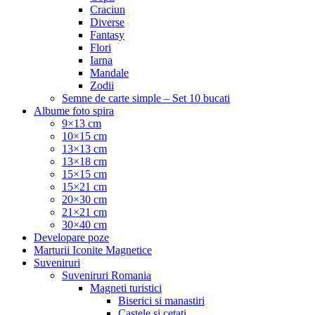
Craciun
Diverse
Fantasy
Flori
Iarna
Mandale
Zodii
Semne de carte simple – Set 10 bucati
Albume foto spira
9×13 cm
10×15 cm
13×13 cm
13×18 cm
15×15 cm
15×21 cm
20×30 cm
21×21 cm
30×40 cm
Developare poze
Marturii Iconite Magnetice
Suveniruri
Suveniruri Romania
Magneti turistici
Biserici si manastiri
Castele si cetati