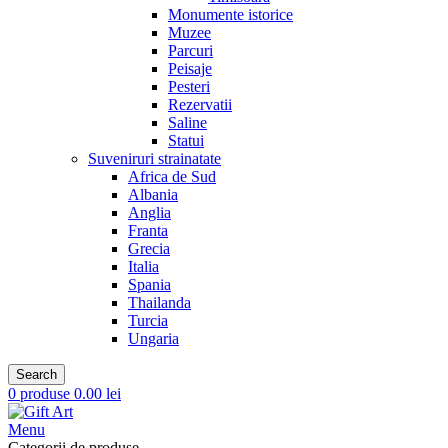
Monumente istorice
Muzee
Parcuri
Peisaje
Pesteri
Rezervatii
Saline
Statui
Suveniruri strainatate
Africa de Sud
Albania
Anglia
Franta
Grecia
Italia
Spania
Thailanda
Turcia
Ungaria
Search
0
produse
0.00
lei
Menu
Categorii de produse