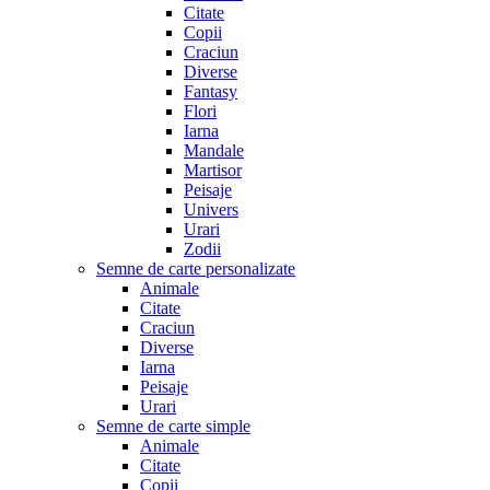
Citate
Copii
Craciun
Diverse
Fantasy
Flori
Iarna
Mandale
Martisor
Peisaje
Univers
Urari
Zodii
Semne de carte personalizate
Animale
Citate
Craciun
Diverse
Iarna
Peisaje
Urari
Semne de carte simple
Animale
Citate
Copii