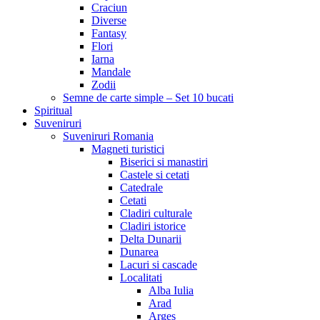
Craciun
Diverse
Fantasy
Flori
Iarna
Mandale
Zodii
Semne de carte simple – Set 10 bucati
Spiritual
Suveniruri
Suveniruri Romania
Magneti turistici
Biserici si manastiri
Castele si cetati
Catedrale
Cetati
Cladiri culturale
Cladiri istorice
Delta Dunarii
Dunarea
Lacuri si cascade
Localitati
Alba Iulia
Arad
Arges