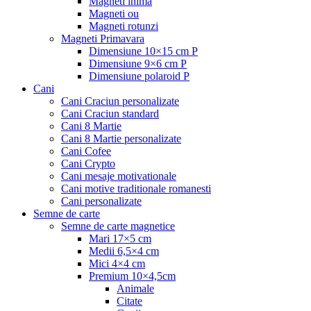
Magneti inima
Magneti ou
Magneti rotunzi
Magneti Primavara
Dimensiune 10×15 cm P
Dimensiune 9×6 cm P
Dimensiune polaroid P
Cani
Cani Craciun personalizate
Cani Craciun standard
Cani 8 Martie
Cani 8 Martie personalizate
Cani Cofee
Cani Crypto
Cani mesaje motivationale
Cani motive traditionale romanesti
Cani personalizate
Semne de carte
Semne de carte magnetice
Mari 17×5 cm
Medii 6,5×4 cm
Mici 4×4 cm
Premium 10×4,5cm
Animale
Citate