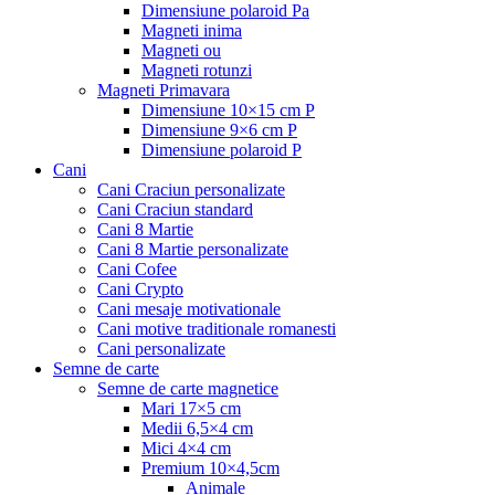
Dimensiune polaroid Pa
Magneti inima
Magneti ou
Magneti rotunzi
Magneti Primavara
Dimensiune 10×15 cm P
Dimensiune 9×6 cm P
Dimensiune polaroid P
Cani
Cani Craciun personalizate
Cani Craciun standard
Cani 8 Martie
Cani 8 Martie personalizate
Cani Cofee
Cani Crypto
Cani mesaje motivationale
Cani motive traditionale romanesti
Cani personalizate
Semne de carte
Semne de carte magnetice
Mari 17×5 cm
Medii 6,5×4 cm
Mici 4×4 cm
Premium 10×4,5cm
Animale