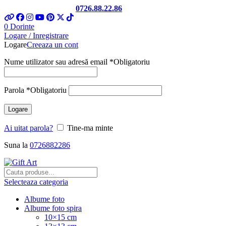
Telefon si Whatsapp
0726.88.22.86
0
Dorinte
Logare / Inregistrare
Logare
Creeaza un cont
Nume utilizator sau adresă email
*
Obligatoriu
Parola
*
Obligatoriu
Logare
Ai uitat parola?
Tine-ma minte
Suna la
0726882286
Selecteaza categoria
Albume foto
Albume foto spira
10×15 cm