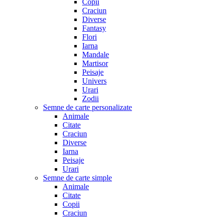
Copii
Craciun
Diverse
Fantasy
Flori
Iarna
Mandale
Martisor
Peisaje
Univers
Urari
Zodii
Semne de carte personalizate
Animale
Citate
Craciun
Diverse
Iarna
Peisaje
Urari
Semne de carte simple
Animale
Citate
Copii
Craciun