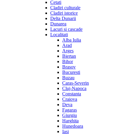
Cetati
Cladiri culturale
Cladiri istorice
Delta Dunarii
Dunarea
Lacuri si cascade
Localitati
Alba Iulia
Arad
Arges
Biertan
Bihor
Brasov
Bucuresti
Buzau
Caras-Severin
Cluj-Napoca
Constanta
Craiova
Deva
Fagaras
Giurgiu
Harghita
Hunedoara
Iasi