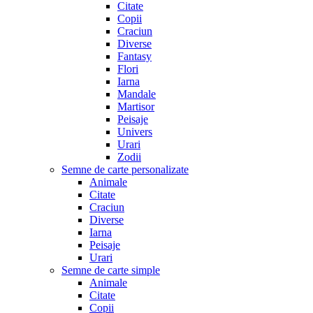
Citate
Copii
Craciun
Diverse
Fantasy
Flori
Iarna
Mandale
Martisor
Peisaje
Univers
Urari
Zodii
Semne de carte personalizate
Animale
Citate
Craciun
Diverse
Iarna
Peisaje
Urari
Semne de carte simple
Animale
Citate
Copii