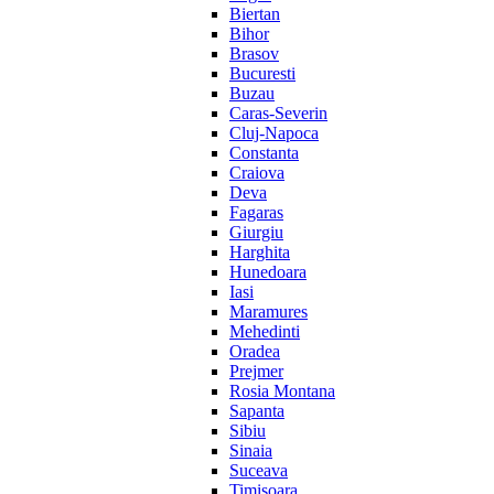
Biertan
Bihor
Brasov
Bucuresti
Buzau
Caras-Severin
Cluj-Napoca
Constanta
Craiova
Deva
Fagaras
Giurgiu
Harghita
Hunedoara
Iasi
Maramures
Mehedinti
Oradea
Prejmer
Rosia Montana
Sapanta
Sibiu
Sinaia
Suceava
Timisoara