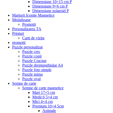
Dimensiune 10×15 cm P
Dimensiune 9×6 cm P
Dimensiune polaroid P
Marturii Iconite Magnetice
Medalioane
Promotii
Personalizarea TA
Printuri
Carti de vizita
promotii
Puzzle personalizat
Puzzle cerc
Puzzle copii
Puzzle Craciun
Puzzle dreptunghiular A4
Puzzle foto simple
Puzzle inima
Puzzle oval
Semne de carte
Semne de carte magnetice
Mari 17×5 cm
Medii 6,5×4 cm
Mici 4×4 cm
Premium 10×4,5cm
Animale