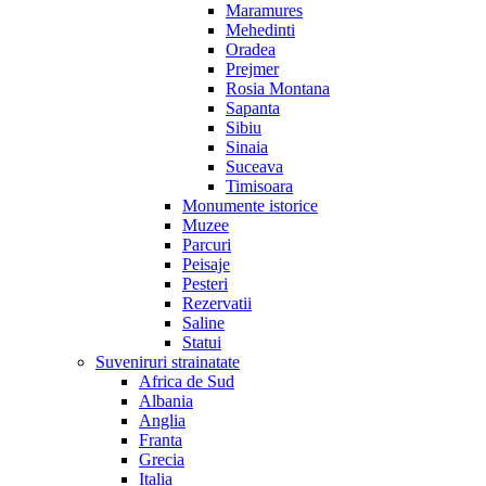
Maramures
Mehedinti
Oradea
Prejmer
Rosia Montana
Sapanta
Sibiu
Sinaia
Suceava
Timisoara
Monumente istorice
Muzee
Parcuri
Peisaje
Pesteri
Rezervatii
Saline
Statui
Suveniruri strainatate
Africa de Sud
Albania
Anglia
Franta
Grecia
Italia