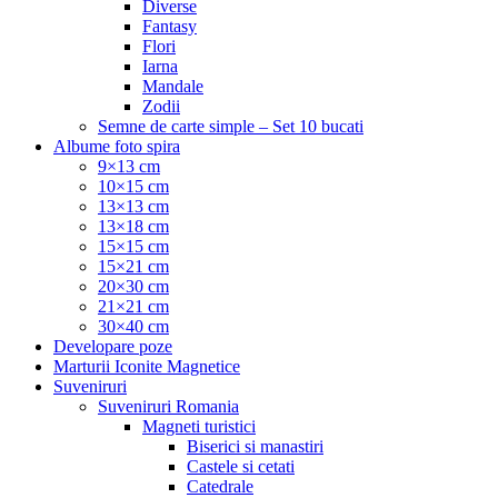
Diverse
Fantasy
Flori
Iarna
Mandale
Zodii
Semne de carte simple – Set 10 bucati
Albume foto spira
9×13 cm
10×15 cm
13×13 cm
13×18 cm
15×15 cm
15×21 cm
20×30 cm
21×21 cm
30×40 cm
Developare poze
Marturii Iconite Magnetice
Suveniruri
Suveniruri Romania
Magneti turistici
Biserici si manastiri
Castele si cetati
Catedrale