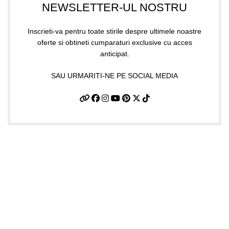
NEWSLETTER-UL NOSTRU
Inscrieti-va pentru toate stirile despre ultimele noastre
oferte si obtineti cumparaturi exclusive cu acces
anticipat.
SAU URMARITI-NE PE SOCIAL MEDIA
Informatii utile
Termeni si conditii
Politica de confidentialitate
Politica de livrare si retur
Politică cookie-uri (UE)
ANPC