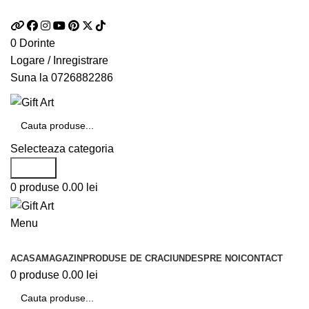
Telefon si Whatsapp
0726.88.22.86
0
Dorinte
Logare / Inregistrare
Suna la
0726882286
Selecteaza categoria
Search
0
produse
0.00
lei
Menu
Categorii de produse
ACASA
MAGAZIN
PRODUSE DE CRACIUN
DESPRE NOI
CONTACT
0
produse
0.00
lei