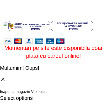
Plati sigure prin MobilPay
Design by
ZENOS
theme
2024.
Momentan pe site este disponibila doar
plata cu cardul online!
Multumim!
Oops!
Inapoi la magazin
Vezi cosul
Select options