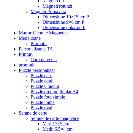
Magneti ou
Magneti rotunzi
Magneti Primavara
Dimensiune 10×15 cm P
Dimensiune 9×6 cm P
Dimensiune polaroid P
Marturii Iconite Magnetice
Medalioane
Promotii
Personalizarea TA
Printuri
Carti de vizita
promotii
Puzzle personalizat
Puzzle cerc
Puzzle copii
Puzzle Craciun
Puzzle dreptunghiular A4
Puzzle foto simple
Puzzle inima
Puzzle oval
Semne de carte
Semne de carte magnetice
Mari 17×5 cm
Medii 6,5×4 cm