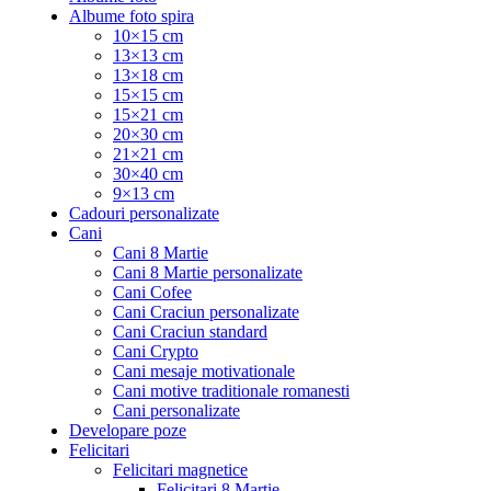
Albume foto spira
10×15 cm
13×13 cm
13×18 cm
15×15 cm
15×21 cm
20×30 cm
21×21 cm
30×40 cm
9×13 cm
Cadouri personalizate
Cani
Cani 8 Martie
Cani 8 Martie personalizate
Cani Cofee
Cani Craciun personalizate
Cani Craciun standard
Cani Crypto
Cani mesaje motivationale
Cani motive traditionale romanesti
Cani personalizate
Developare poze
Felicitari
Felicitari magnetice
Felicitari 8 Martie