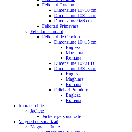
Felicitari Craciun
Dimensiune 10×10 cm
Dimensiune 10×15 cm
Dimensiune 9×6 cm
Felicitari Primavara
Felicitari standard
Felicitari de Craciun
Dimensiune 10×15 cm
Engleza
Maghiara
Romana
Dimensiune 10×21 DL
Dimensiune 13×13 cm
Engleza
Maghiara
Romana
Felicitari Premium
Engleza
Romana
Imbracaminte
Jachete
Jachete personalizate
Magneti personalizati
Magneti 1 Iunie