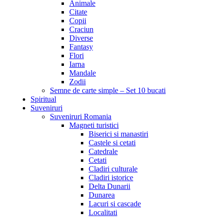
Animale
Citate
Copii
Craciun
Diverse
Fantasy
Flori
Iarna
Mandale
Zodii
Semne de carte simple – Set 10 bucati
Spiritual
Suveniruri
Suveniruri Romania
Magneti turistici
Biserici si manastiri
Castele si cetati
Catedrale
Cetati
Cladiri culturale
Cladiri istorice
Delta Dunarii
Dunarea
Lacuri si cascade
Localitati