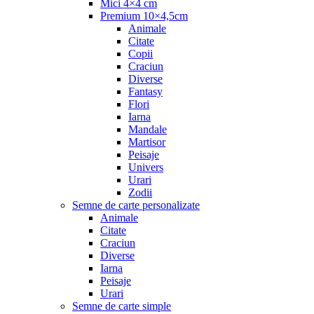
Mici 4×4 cm
Premium 10×4,5cm
Animale
Citate
Copii
Craciun
Diverse
Fantasy
Flori
Iarna
Mandale
Martisor
Peisaje
Univers
Urari
Zodii
Semne de carte personalizate
Animale
Citate
Craciun
Diverse
Iarna
Peisaje
Urari
Semne de carte simple