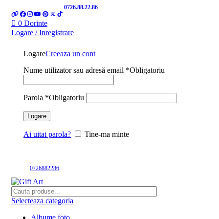
0
Telefon si Whatsapp
0726.88.22.86
0
Dorinte
Logare / Inregistrare
Logare
Creeaza un cont
Nume utilizator sau adresă email
*
Obligatoriu
Parola
*
Obligatoriu
Logare
Ai uitat parola?
Tine-ma minte
Suna la
0726882286
Selecteaza categoria
Albume foto