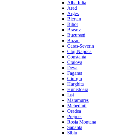
Alba Iulia
Arad
Arges
Biertan
Bihor
Brasov
Bucuresti
Buzau
Caras-Severin
Cluj-Napoca
Constanta
Craiova
Deva
Fagaras
Giurgiu
Harghita
Hunedoara
Iasi
Maramures
Mehedinti
Oradea
Prejmer
Rosia Montana
Sapanta
Sibiu