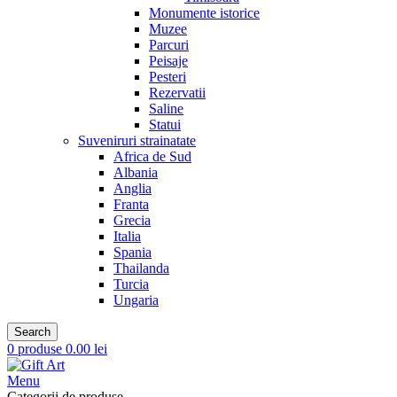
Monumente istorice
Muzee
Parcuri
Peisaje
Pesteri
Rezervatii
Saline
Statui
Suveniruri strainatate
Africa de Sud
Albania
Anglia
Franta
Grecia
Italia
Spania
Thailanda
Turcia
Ungaria
Search
0
produse
0.00
lei
Menu
Categorii de produse