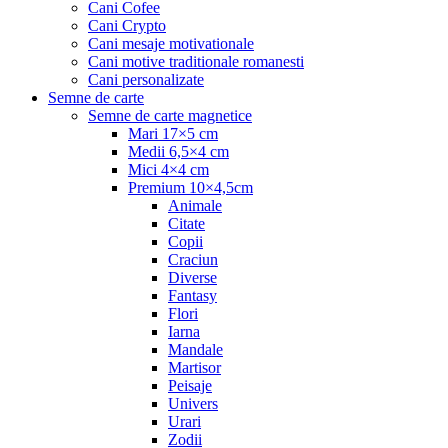
Cani Cofee
Cani Crypto
Cani mesaje motivationale
Cani motive traditionale romanesti
Cani personalizate
Semne de carte
Semne de carte magnetice
Mari 17×5 cm
Medii 6,5×4 cm
Mici 4×4 cm
Premium 10×4,5cm
Animale
Citate
Copii
Craciun
Diverse
Fantasy
Flori
Iarna
Mandale
Martisor
Peisaje
Univers
Urari
Zodii