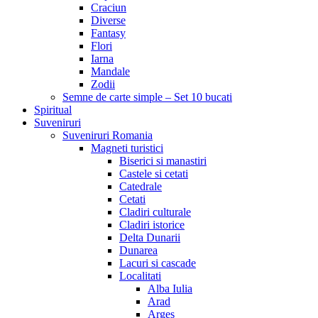
Craciun
Diverse
Fantasy
Flori
Iarna
Mandale
Zodii
Semne de carte simple – Set 10 bucati
Spiritual
Suveniruri
Suveniruri Romania
Magneti turistici
Biserici si manastiri
Castele si cetati
Catedrale
Cetati
Cladiri culturale
Cladiri istorice
Delta Dunarii
Dunarea
Lacuri si cascade
Localitati
Alba Iulia
Arad
Arges