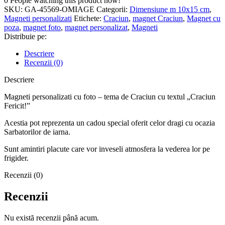
0
People watching this product now!
SKU:
GA-45569-OMIAGE
Categorii:
Dimensiune m 10x15 cm
,
Magneti personalizati
Etichete:
Craciun
,
magnet Craciun
,
Magnet cu
poza
,
magnet foto
,
magnet personalizat
,
Magneti
Distribuie pe:
Descriere
Recenzii (0)
Descriere
Magneti personalizati cu foto – tema de Craciun cu textul „Craciun
Fericit!”
Acestia pot reprezenta un cadou special oferit celor dragi cu ocazia
Sarbatorilor de iarna.
Sunt amintiri placute care vor inveseli atmosfera la vederea lor pe
frigider.
Recenzii (0)
Recenzii
Nu există recenzii până acum.