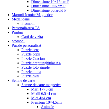
Dimensiune 10×15 cm P
Dimensiune 9×6 cm P
Dimensiune polaroid P
Marturii Iconite Magnetice
Medalioane
Promotii
Personalizarea TA
Printuri
Carti de vizita
promotii
Puzzle personalizat
Puzzle cerc
Puzzle copii
Puzzle Craciun
Puzzle dreptunghiular A4
Puzzle foto simple
Puzzle inima
Puzzle oval
Semne de carte
Semne de carte magnetice
Mari 17×5 cm
Medii 6,5×4 cm
Mici 4×4 cm
Premium 10×4,5cm
Animale