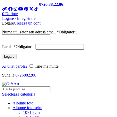
Telefon si Whatsapp
0726.88.22.86
0
Dorinte
Logare / Inregistrare
Logare
Creeaza un cont
Nume utilizator sau adresă email
*
Obligatoriu
Parola
*
Obligatoriu
Logare
Ai uitat parola?
Tine-ma minte
Suna la
0726882286
Selecteaza categoria
Albume foto
Albume foto spira
10×15 cm