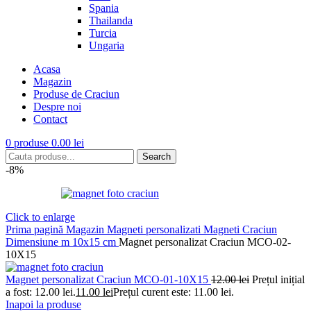
Spania
Thailanda
Turcia
Ungaria
Acasa
Magazin
Produse de Craciun
Despre noi
Contact
0
produse
0.00
lei
Search
-8%
Click to enlarge
Prima pagină
Magazin
Magneti personalizati
Magneti Craciun
Dimensiune m 10x15 cm
Magnet personalizat Craciun MCO-02-
10X15
Magnet personalizat Craciun MCO-01-10X15
12.00
lei
Prețul inițial
a fost: 12.00 lei.
11.00
lei
Prețul curent este: 11.00 lei.
Inapoi la produse