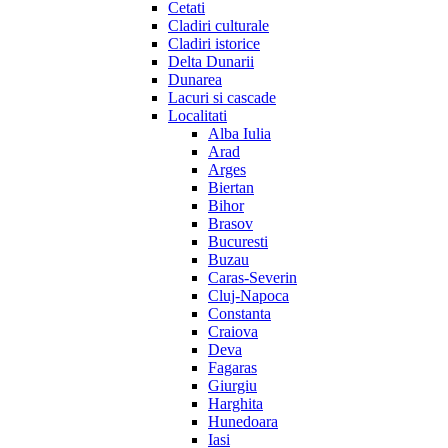
Cetati
Cladiri culturale
Cladiri istorice
Delta Dunarii
Dunarea
Lacuri si cascade
Localitati
Alba Iulia
Arad
Arges
Biertan
Bihor
Brasov
Bucuresti
Buzau
Caras-Severin
Cluj-Napoca
Constanta
Craiova
Deva
Fagaras
Giurgiu
Harghita
Hunedoara
Iasi