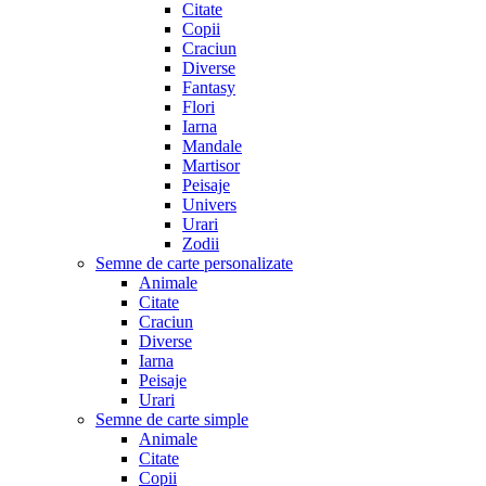
Citate
Copii
Craciun
Diverse
Fantasy
Flori
Iarna
Mandale
Martisor
Peisaje
Univers
Urari
Zodii
Semne de carte personalizate
Animale
Citate
Craciun
Diverse
Iarna
Peisaje
Urari
Semne de carte simple
Animale
Citate
Copii