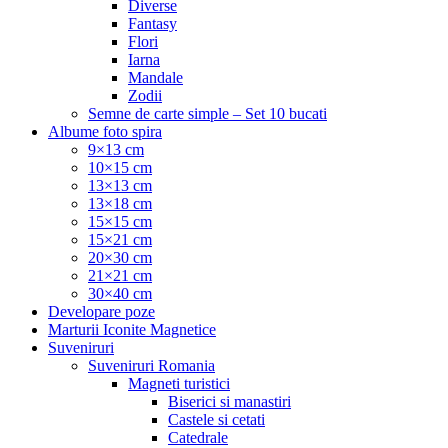
Diverse
Fantasy
Flori
Iarna
Mandale
Zodii
Semne de carte simple – Set 10 bucati
Albume foto spira
9×13 cm
10×15 cm
13×13 cm
13×18 cm
15×15 cm
15×21 cm
20×30 cm
21×21 cm
30×40 cm
Developare poze
Marturii Iconite Magnetice
Suveniruri
Suveniruri Romania
Magneti turistici
Biserici si manastiri
Castele si cetati
Catedrale