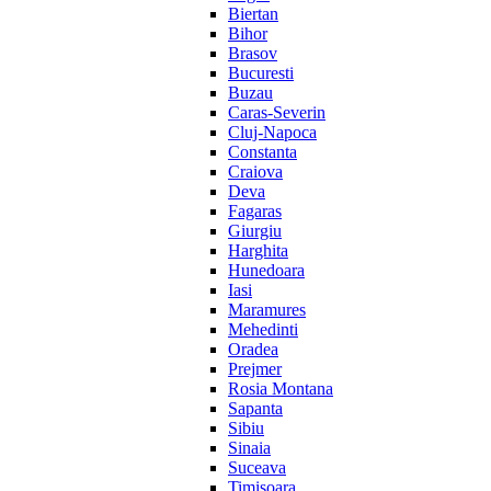
Biertan
Bihor
Brasov
Bucuresti
Buzau
Caras-Severin
Cluj-Napoca
Constanta
Craiova
Deva
Fagaras
Giurgiu
Harghita
Hunedoara
Iasi
Maramures
Mehedinti
Oradea
Prejmer
Rosia Montana
Sapanta
Sibiu
Sinaia
Suceava
Timisoara