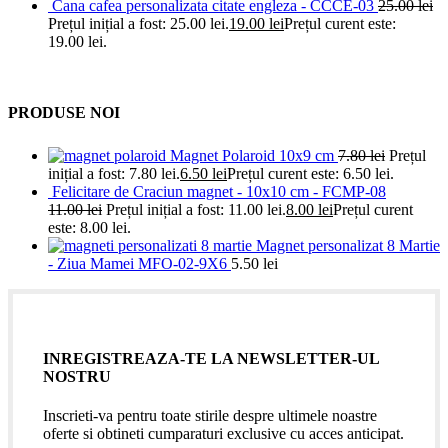
Cana cafea personalizata citate engleza - CCCE-03
25.00
lei
Prețul inițial a fost: 25.00 lei.
19.00
lei
Prețul curent este:
19.00 lei.
PRODUSE NOI
Magnet Polaroid 10x9 cm
7.80
lei
Prețul
inițial a fost: 7.80 lei.
6.50
lei
Prețul curent este: 6.50 lei.
Felicitare de Craciun magnet - 10x10 cm - FCMP-08
11.00
lei
Prețul inițial a fost: 11.00 lei.
8.00
lei
Prețul curent
este: 8.00 lei.
Magnet personalizat 8 Martie
- Ziua Mamei MFO-02-9X6
5.50
lei
INREGISTREAZA-TE LA NEWSLETTER-UL
NOSTRU
Inscrieti-va pentru toate stirile despre ultimele noastre
oferte si obtineti cumparaturi exclusive cu acces anticipat.