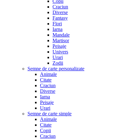
Copii
Craciun
Diverse
Fantasy
Flori
Iarna
Mandale
Martisor
Peisaje
Univers
Urari
Zodii
Semne de carte personalizate
Animale
Citate
Craciun
Diverse
Iarna
Peisaje
Urari
Semne de carte simple
Animale
Citate
Copii
Craciun