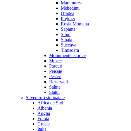
Maramures
Mehedinti
Oradea
Prejmer
Rosia Montana
Sapanta
Sibiu
Sinaia
Suceava
Timisoara
Monumente istorice
Muzee
Parcuri
Peisaje
Pesteri
Rezervatii
Saline
Statui
Suveniruri strainatate
Africa de Sud
Albania
Anglia
Franta
Grecia
Italia