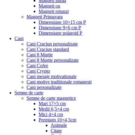
Magneti inima
Magneti ou
Magneti rotunzi
Magneti Primavara
Dimensiune 10×15 cm P
Dimensiune 9×6 cm P
Dimensiune polaroid P
Cani
Cani Craciun personalizate
Cani Craciun standard
Cani 8 Martie
Cani 8 Martie personalizate
Cani Cofee
Cani Crypto
Cani mesaje motivationale
Cani motive traditionale romanesti
Cani personalizate
Semne de carte
Semne de carte magnetice
Mari 17×5 cm
Medii 6,5×4 cm
Mici 4×4 cm
Premium 10×4,5cm
Animale
Citate