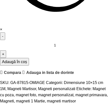
×
Adaugă în coș
Compara
Adauga in lista de dorinte
SKU:
GA-87815-OMIAGE
Categorii:
Dimensiune 10×15 cm
1M
,
Magneti Martisor
,
Magneti personalizati
Etichete:
Magnet
cu poza
,
magnet foto
,
magnet personalizat
,
magnet primavara
,
Magneti
,
magneti 1 Martie
,
magneti martisor