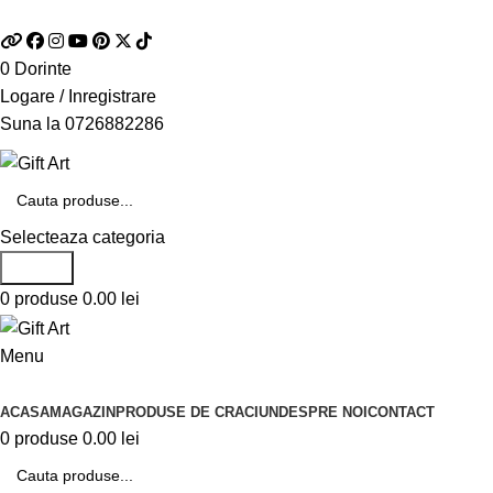
Telefon si Whatsapp
0726.88.22.86
0
Dorinte
Logare / Inregistrare
Suna la
0726882286
Selecteaza categoria
Search
0
produse
0.00
lei
Menu
Categorii de produse
ACASA
MAGAZIN
PRODUSE DE CRACIUN
DESPRE NOI
CONTACT
0
produse
0.00
lei