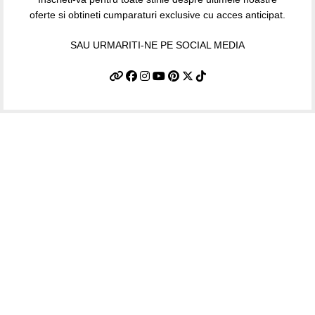
oferte si obtineti cumparaturi exclusive cu acces anticipat.
SAU URMARITI-NE PE SOCIAL MEDIA
Informatii utile
Termeni si conditii
Politica de confidentialitate
Politica de livrare si retur
Politică cookie-uri (UE)
ANPC
Plati sigure prin MobilPay