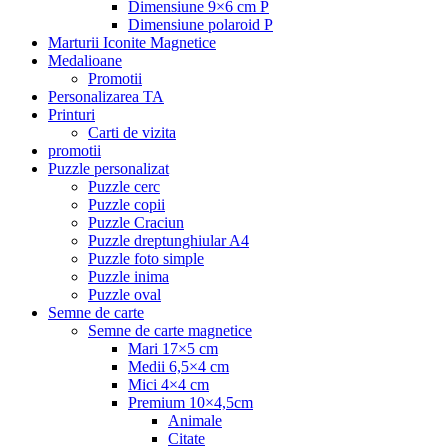
Dimensiune 9×6 cm P
Dimensiune polaroid P
Marturii Iconite Magnetice
Medalioane
Promotii
Personalizarea TA
Printuri
Carti de vizita
promotii
Puzzle personalizat
Puzzle cerc
Puzzle copii
Puzzle Craciun
Puzzle dreptunghiular A4
Puzzle foto simple
Puzzle inima
Puzzle oval
Semne de carte
Semne de carte magnetice
Mari 17×5 cm
Medii 6,5×4 cm
Mici 4×4 cm
Premium 10×4,5cm
Animale
Citate