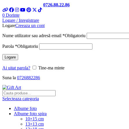
Telefon si Whatsapp
0726.88.22.86
0
Dorinte
Logare / Inregistrare
Logare
Creeaza un cont
Nume utilizator sau adresă email
*
Obligatoriu
Parola
*
Obligatoriu
Logare
Ai uitat parola?
Tine-ma minte
Suna la
0726882286
Selecteaza categoria
Albume foto
Albume foto spira
10×15 cm
13×13 cm