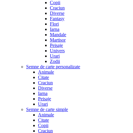
Copii
Craciun
Diverse
Fantasy
Flori
Iarna
Mandale
Martisor
Peisaje
Univers
Urari
Zodii
Semne de carte personalizate
Animale
Citate
Craciun
Diverse
Iarna
Peisaje
Urari
Semne de carte simple
Animale
Citate
Copii
Craciun