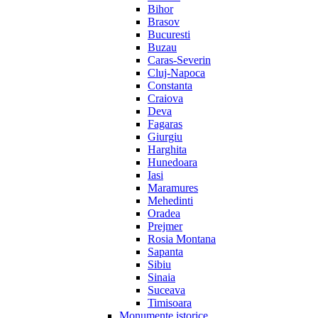
Bihor
Brasov
Bucuresti
Buzau
Caras-Severin
Cluj-Napoca
Constanta
Craiova
Deva
Fagaras
Giurgiu
Harghita
Hunedoara
Iasi
Maramures
Mehedinti
Oradea
Prejmer
Rosia Montana
Sapanta
Sibiu
Sinaia
Suceava
Timisoara
Monumente istorice