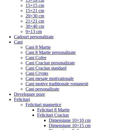
13×18 cm
15×15 cm
15×21 cm
20×30 cm
21×21 cm
30×40 cm
9×13 cm
Cadouri personalizate
Cani
Cani 8 Martie
Cani 8 Martie personalizate
Cani Cofee
Cani Craciun personalizate
Cani Craciun standard
Cani Crypto
Cani mesaje motivationale
Cani motive traditionale romanesti
Cani personalizate
Developare poze
Felicitari
Felicitari magnetice
Felicitari 8 Martie
Felicitari Craciun
Dimensiune 10×10 cm
Dimensiune 10×15 cm