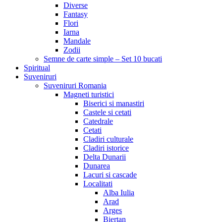
Diverse
Fantasy
Flori
Iarna
Mandale
Zodii
Semne de carte simple – Set 10 bucati
Spiritual
Suveniruri
Suveniruri Romania
Magneti turistici
Biserici si manastiri
Castele si cetati
Catedrale
Cetati
Cladiri culturale
Cladiri istorice
Delta Dunarii
Dunarea
Lacuri si cascade
Localitati
Alba Iulia
Arad
Arges
Biertan