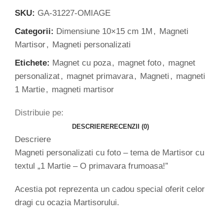
SKU:
GA-31227-OMIAGE
Categorii:
Dimensiune 10×15 cm 1M
,
Magneti
Martisor
,
Magneti personalizati
Etichete:
Magnet cu poza
,
magnet foto
,
magnet
personalizat
,
magnet primavara
,
Magneti
,
magneti
1 Martie
,
magneti martisor
Distribuie pe:
DESCRIERE
RECENZII (0)
Descriere
Magneti personalizati cu foto – tema de Martisor cu
textul „1 Martie – O primavara frumoasa!”
Acestia pot reprezenta un cadou special oferit celor
dragi cu ocazia Martisorului.