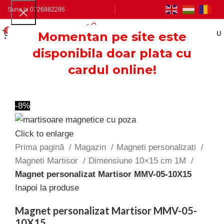
Suna la
0726882286
0
0.00
LEI
Momentan pe site este
MENU
disponibila doar plata cu
cardul online!
-8%
Click to enlarge
Prima pagină
Magazin
Magneti personalizati
Magneti Martisor
Dimensiune 10×15 cm 1M
Magnet personalizat Martisor MMV-05-10X15
Inapoi la produse
Magnet personalizat Martisor MMV-05-
10X15