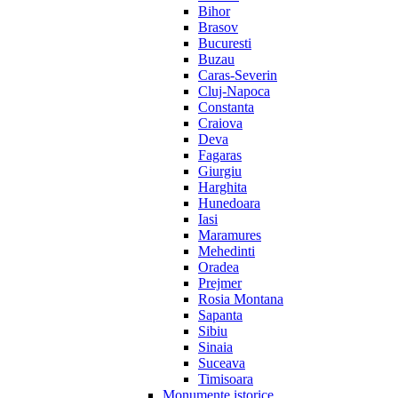
Bihor
Brasov
Bucuresti
Buzau
Caras-Severin
Cluj-Napoca
Constanta
Craiova
Deva
Fagaras
Giurgiu
Harghita
Hunedoara
Iasi
Maramures
Mehedinti
Oradea
Prejmer
Rosia Montana
Sapanta
Sibiu
Sinaia
Suceava
Timisoara
Monumente istorice