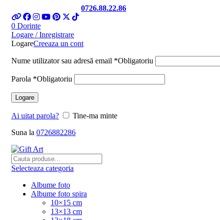
Telefon si Whatsapp
0726.88.22.86
0
Dorinte
Logare / Inregistrare
Logare
Creeaza un cont
Nume utilizator sau adresă email
*
Obligatoriu
Parola
*
Obligatoriu
Logare
Ai uitat parola?
Tine-ma minte
Suna la
0726882286
Selecteaza categoria
Albume foto
Albume foto spira
10×15 cm
13×13 cm