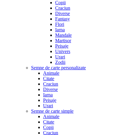
Copii
Craciun
Diverse
Fantasy
Flori
Iarna
Mandale
Martisor
Peisaje
Univers
Urari
Zodii
Semne de carte personalizate
Animale
Citate
Craciun
Diverse
Iarna
Peisaje
Urari
Semne de carte simple
Animale
Citate
Copii
Craciun