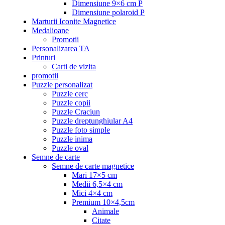
Dimensiune 9×6 cm P
Dimensiune polaroid P
Marturii Iconite Magnetice
Medalioane
Promotii
Personalizarea TA
Printuri
Carti de vizita
promotii
Puzzle personalizat
Puzzle cerc
Puzzle copii
Puzzle Craciun
Puzzle dreptunghiular A4
Puzzle foto simple
Puzzle inima
Puzzle oval
Semne de carte
Semne de carte magnetice
Mari 17×5 cm
Medii 6,5×4 cm
Mici 4×4 cm
Premium 10×4,5cm
Animale
Citate