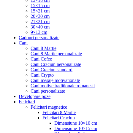
13×18 cm
15×15 cm
15×21 cm
20×30 cm
21×21 cm
30×40 cm
9×13 cm
Cadouri personalizate
Cani
Cani 8 Martie
Cani 8 Martie personalizate
Cani Cofee
Cani Craciun personalizate
Cani Craciun standard
Cani Crypto
Cani mesaje motivationale
Cani motive traditionale romanesti
Cani personalizate
Developare poze
Felicitari
Felicitari magnetice
Felicitari 8 Martie
Felicitari Craciun
Dimensiune 10×10 cm
Dimensiune 10×15 cm