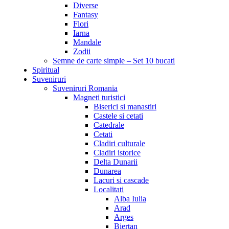
Diverse
Fantasy
Flori
Iarna
Mandale
Zodii
Semne de carte simple – Set 10 bucati
Spiritual
Suveniruri
Suveniruri Romania
Magneti turistici
Biserici si manastiri
Castele si cetati
Catedrale
Cetati
Cladiri culturale
Cladiri istorice
Delta Dunarii
Dunarea
Lacuri si cascade
Localitati
Alba Iulia
Arad
Arges
Biertan