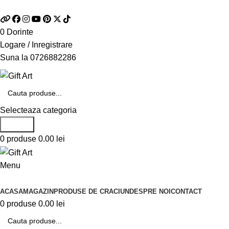
Telefon si Whatsapp
0726.88.22.86
0
Dorinte
Logare / Inregistrare
Suna la
0726882286
Selecteaza categoria
Search
0
produse
0.00
lei
Menu
Categorii de produse
ACASA
MAGAZIN
PRODUSE DE CRACIUN
DESPRE NOI
CONTACT
0
produse
0.00
lei