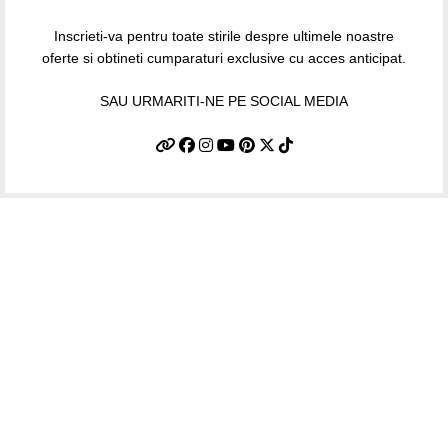
Inscrieti-va pentru toate stirile despre ultimele noastre
oferte si obtineti cumparaturi exclusive cu acces anticipat.
SAU URMARITI-NE PE SOCIAL MEDIA
Informatii utile
Termeni si conditii
Politica de confidentialitate
Politica de livrare si retur
Politică cookie-uri (UE)
ANPC
Plati sigure prin MobilPay