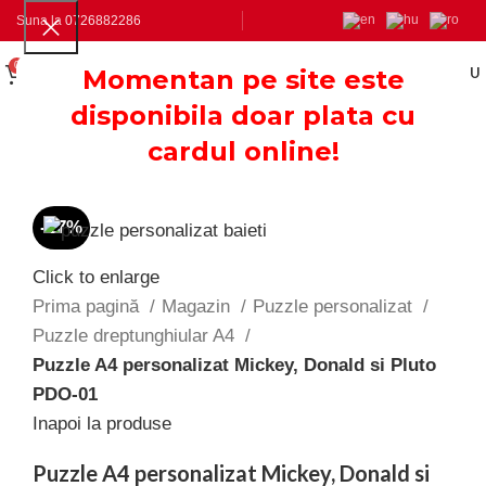
Suna la
0726882286
0
0.00
LEI
Momentan pe site este
MENU
disponibila doar plata cu
cardul online!
-17%
Click to enlarge
Prima pagină
Magazin
Puzzle personalizat
Puzzle dreptunghiular A4
Puzzle A4 personalizat Mickey, Donald si Pluto
PDO-01
Inapoi la produse
Puzzle A4 personalizat Mickey, Donald si