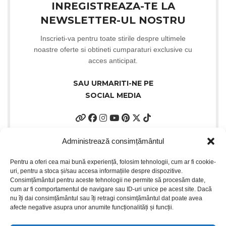
INREGISTREAZA-TE LA
NEWSLETTER-UL NOSTRU
Inscrieti-va pentru toate stirile despre ultimele
noastre oferte si obtineti cumparaturi exclusive cu
acces anticipat.
SAU URMARITI-NE PE
SOCIAL MEDIA
Administrează consimțământul
Pentru a oferi cea mai bună experiență, folosim tehnologii, cum ar fi cookie-
uri, pentru a stoca și/sau accesa informațiile despre dispozitive.
Consimțământul pentru aceste tehnologii ne permite să procesăm date,
cum ar fi comportamentul de navigare sau ID-uri unice pe acest site. Dacă
nu îți dai consimțământul sau îți retragi consimțământul dat poate avea
afecte negative asupra unor anumite funcționalități și funcții.
INFORMATII UTILE