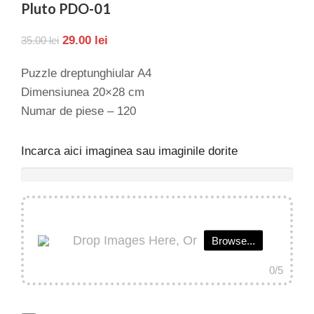
Pluto PDO-01
29.00
lei
35.00
lei
Puzzle dreptunghiular A4
Dimensiunea 20×28 cm
Numar de piese – 120
Incarca aici imaginea sau imaginile dorite
Drop Images Here, Or
Browse...
0
/5