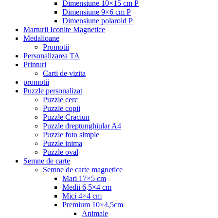
Dimensiune 10×15 cm P
Dimensiune 9×6 cm P
Dimensiune polaroid P
Marturii Iconite Magnetice
Medalioane
Promotii
Personalizarea TA
Printuri
Carti de vizita
promotii
Puzzle personalizat
Puzzle cerc
Puzzle copii
Puzzle Craciun
Puzzle dreptunghiular A4
Puzzle foto simple
Puzzle inima
Puzzle oval
Semne de carte
Semne de carte magnetice
Mari 17×5 cm
Medii 6,5×4 cm
Mici 4×4 cm
Premium 10×4,5cm
Animale