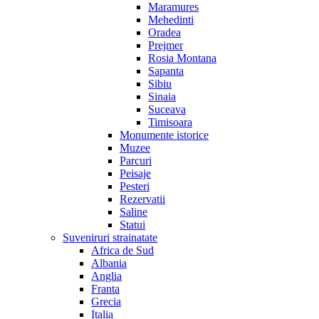
Maramures
Mehedinti
Oradea
Prejmer
Rosia Montana
Sapanta
Sibiu
Sinaia
Suceava
Timisoara
Monumente istorice
Muzee
Parcuri
Peisaje
Pesteri
Rezervatii
Saline
Statui
Suveniruri strainatate
Africa de Sud
Albania
Anglia
Franta
Grecia
Italia