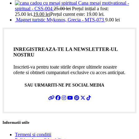
Cana mesaj motivational -
spiritual - CSS-004
25.00
lei
Prețul inițial a fost:
25.00 lei.
19.00
lei
Prețul curent este: 19.00 lei.
Magnet turistic Mykonos, Grecia - MTS-073
9.00
lei
INREGISTREAZA-TE LA NEWSLETTER-UL
NOSTRU
Inscrieti-va pentru toate stirile despre ultimele noastre
oferte si obtineti cumparaturi exclusive cu acces anticipat.
SAU URMARITI-NE PE SOCIAL MEDIA
Informatii utile
Termeni si conditii