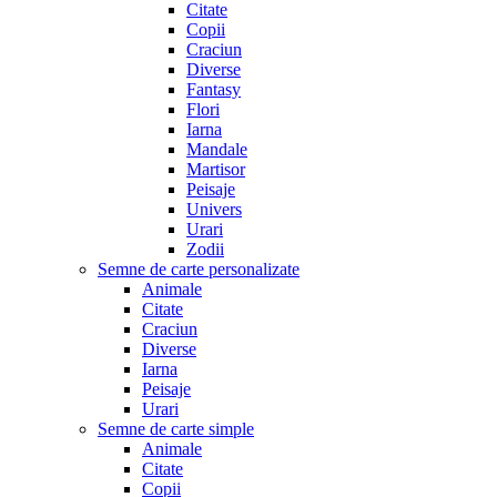
Citate
Copii
Craciun
Diverse
Fantasy
Flori
Iarna
Mandale
Martisor
Peisaje
Univers
Urari
Zodii
Semne de carte personalizate
Animale
Citate
Craciun
Diverse
Iarna
Peisaje
Urari
Semne de carte simple
Animale
Citate
Copii