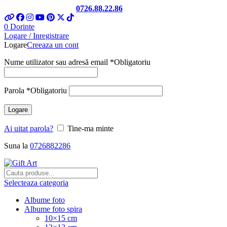
Telefon si Whatsapp
0726.88.22.86
0
Dorinte
Logare / Inregistrare
Logare
Creeaza un cont
Nume utilizator sau adresă email
*
Obligatoriu
Parola
*
Obligatoriu
Logare
Ai uitat parola?
Tine-ma minte
Suna la
0726882286
Selecteaza categoria
Albume foto
Albume foto spira
10×15 cm