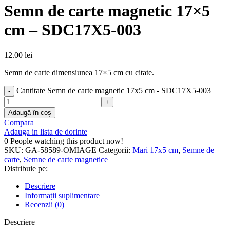
Semn de carte magnetic 17×5
cm – SDC17X5-003
12.00
lei
Semn de carte dimensiunea 17×5 cm cu citate.
Cantitate Semn de carte magnetic 17x5 cm - SDC17X5-003
Adaugă în coș
Compara
Adauga in lista de dorinte
0
People watching this product now!
SKU:
GA-58589-OMIAGE
Categorii:
Mari 17x5 cm
,
Semne de
carte
,
Semne de carte magnetice
Distribuie pe:
Descriere
Informații suplimentare
Recenzii (0)
Descriere