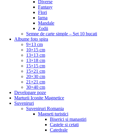
Diverse
Fantasy
Flori
Iarna
Mandale
Zodii
Semne de carte simple – Set 10 bucati
Albume foto spira
9×13 cm
10×15 cm
13×13 cm
13×18 cm
15×15 cm
15×21 cm
20×30 cm
21×21 cm
30×40 cm
Developare poze
Marturii Iconite Magnetice
Suveniruri
Suveniruri Romania
Magneti turistici
Biserici si manastiri
Castele si cetati
Catedrale