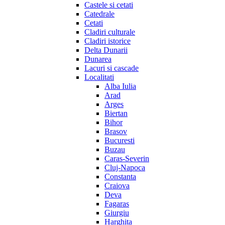
Castele si cetati
Catedrale
Cetati
Cladiri culturale
Cladiri istorice
Delta Dunarii
Dunarea
Lacuri si cascade
Localitati
Alba Iulia
Arad
Arges
Biertan
Bihor
Brasov
Bucuresti
Buzau
Caras-Severin
Cluj-Napoca
Constanta
Craiova
Deva
Fagaras
Giurgiu
Harghita