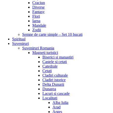
Craciun
Diverse
Fantasy
Flori
Iarna
Mandale
Zodii
Semne de carte simple – Set 10 bucati
Spiritual
Suveniruri
Suveniruri Romania
Magneti turistici
Biserici si manastiri
Castele si cetati
Catedrale
Cetati
Cladiri culturale
Cladiri istorice
Delta Dunarii
Dunarea
Lacuri si cascade
Localitati
Alba Iulia
Arad
Arges