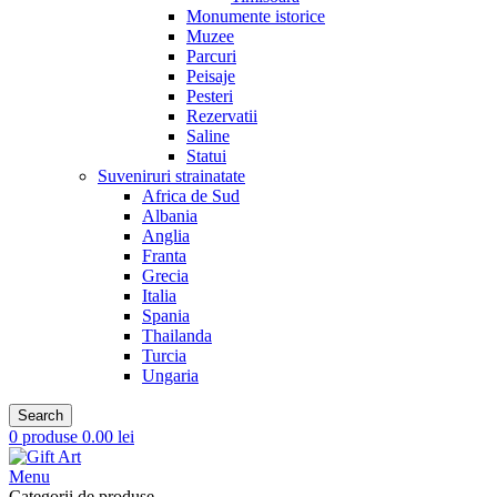
Monumente istorice
Muzee
Parcuri
Peisaje
Pesteri
Rezervatii
Saline
Statui
Suveniruri strainatate
Africa de Sud
Albania
Anglia
Franta
Grecia
Italia
Spania
Thailanda
Turcia
Ungaria
Search
0
produse
0.00
lei
Menu
Categorii de produse