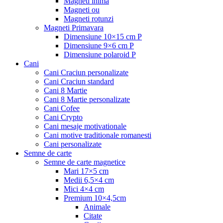
Magneti inima
Magneti ou
Magneti rotunzi
Magneti Primavara
Dimensiune 10×15 cm P
Dimensiune 9×6 cm P
Dimensiune polaroid P
Cani
Cani Craciun personalizate
Cani Craciun standard
Cani 8 Martie
Cani 8 Martie personalizate
Cani Cofee
Cani Crypto
Cani mesaje motivationale
Cani motive traditionale romanesti
Cani personalizate
Semne de carte
Semne de carte magnetice
Mari 17×5 cm
Medii 6,5×4 cm
Mici 4×4 cm
Premium 10×4,5cm
Animale
Citate