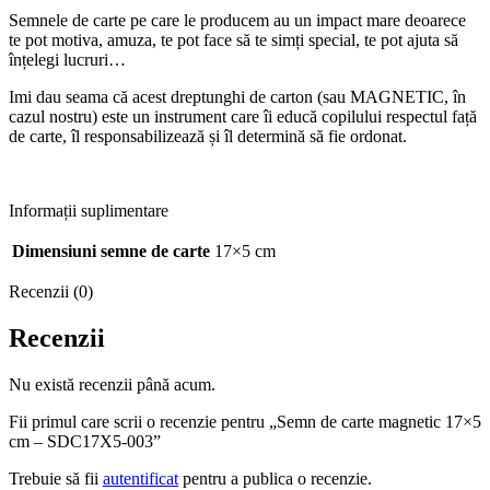
Semnele de carte pe care le producem au un impact mare deoarece
te pot motiva, amuza, te pot face să te simți special, te pot ajuta să
înțelegi lucruri…
Imi dau seama că acest dreptunghi de carton (sau MAGNETIC, în
cazul nostru) este un instrument care îi educă copilului respectul față
de carte, îl responsabilizează și îl determină să fie ordonat.
Informații suplimentare
Dimensiuni semne de carte
17×5 cm
Recenzii (0)
Recenzii
Nu există recenzii până acum.
Fii primul care scrii o recenzie pentru „Semn de carte magnetic 17×5
cm – SDC17X5-003”
Trebuie să fii
autentificat
pentru a publica o recenzie.