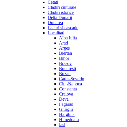
Cetati
Cladiri culturale
Cladiri istorice
Delta Dunarii
Dunarea
Lacuri si cascade
Localitati
Alba Iulia
Arad
Arges
Biertan
Bihor
Brasov
Bucuresti
Buzau
Caras-Severin
Cluj-Napoca
Constanta
Craiova
Deva
Fagaras
Giurgiu
Harghita
Hunedoara
Iasi