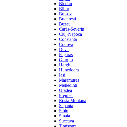
Biertan
Bihor
Brasov
Bucuresti
Buzau
Caras-Severin
Cluj-Napoca
Constanta
Craiova
Deva
Fagaras
Giurgiu
Harghita
Hunedoara
Iasi
Maramures
Mehedinti
Oradea
Prejmer
Rosia Montana
Sapanta
Sibiu
Sinaia
Suceava
Timisoara