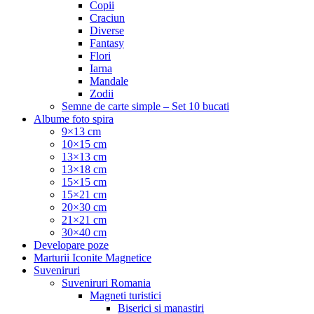
Copii
Craciun
Diverse
Fantasy
Flori
Iarna
Mandale
Zodii
Semne de carte simple – Set 10 bucati
Albume foto spira
9×13 cm
10×15 cm
13×13 cm
13×18 cm
15×15 cm
15×21 cm
20×30 cm
21×21 cm
30×40 cm
Developare poze
Marturii Iconite Magnetice
Suveniruri
Suveniruri Romania
Magneti turistici
Biserici si manastiri