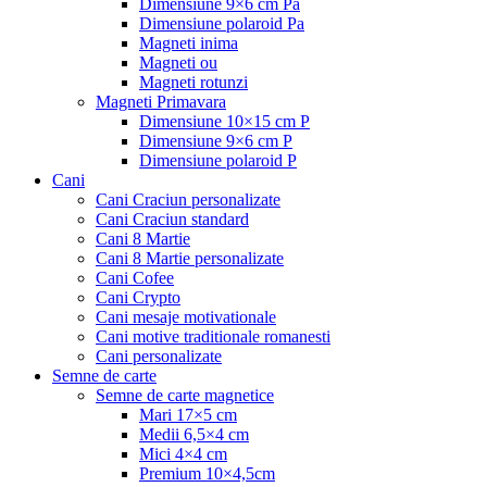
Dimensiune 9×6 cm Pa
Dimensiune polaroid Pa
Magneti inima
Magneti ou
Magneti rotunzi
Magneti Primavara
Dimensiune 10×15 cm P
Dimensiune 9×6 cm P
Dimensiune polaroid P
Cani
Cani Craciun personalizate
Cani Craciun standard
Cani 8 Martie
Cani 8 Martie personalizate
Cani Cofee
Cani Crypto
Cani mesaje motivationale
Cani motive traditionale romanesti
Cani personalizate
Semne de carte
Semne de carte magnetice
Mari 17×5 cm
Medii 6,5×4 cm
Mici 4×4 cm
Premium 10×4,5cm