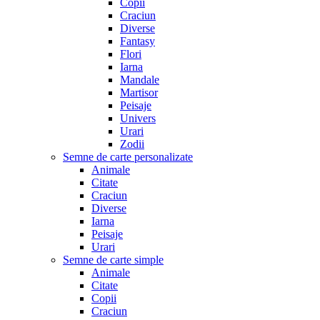
Copii
Craciun
Diverse
Fantasy
Flori
Iarna
Mandale
Martisor
Peisaje
Univers
Urari
Zodii
Semne de carte personalizate
Animale
Citate
Craciun
Diverse
Iarna
Peisaje
Urari
Semne de carte simple
Animale
Citate
Copii
Craciun