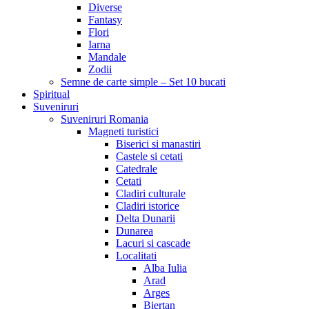
Diverse
Fantasy
Flori
Iarna
Mandale
Zodii
Semne de carte simple – Set 10 bucati
Spiritual
Suveniruri
Suveniruri Romania
Magneti turistici
Biserici si manastiri
Castele si cetati
Catedrale
Cetati
Cladiri culturale
Cladiri istorice
Delta Dunarii
Dunarea
Lacuri si cascade
Localitati
Alba Iulia
Arad
Arges
Biertan