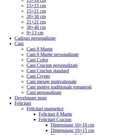
13×18 cm
15×15 cm
15×21 cm
20×30 cm
21×21 cm
30×40 cm
9×13 cm
Cadouri personalizate
Cani
Cani 8 Martie
Cani 8 Martie personalizate
Cani Cofee
Cani Craciun personalizate
Cani Craciun standard
Cani Crypto
Cani mesaje motivationale
Cani motive traditionale romanesti
Cani personalizate
Developare poze
Felicitari
Felicitari magnetice
Felicitari 8 Martie
Felicitari Craciun
Dimensiune 10×10 cm
Dimensiune 10×15 cm