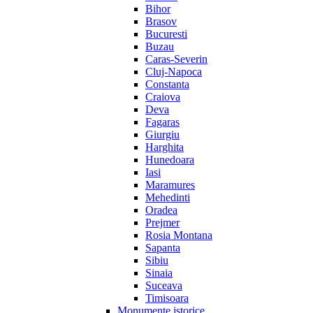
Bihor
Brasov
Bucuresti
Buzau
Caras-Severin
Cluj-Napoca
Constanta
Craiova
Deva
Fagaras
Giurgiu
Harghita
Hunedoara
Iasi
Maramures
Mehedinti
Oradea
Prejmer
Rosia Montana
Sapanta
Sibiu
Sinaia
Suceava
Timisoara
Monumente istorice