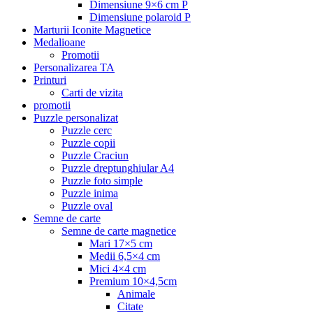
Dimensiune 9×6 cm P
Dimensiune polaroid P
Marturii Iconite Magnetice
Medalioane
Promotii
Personalizarea TA
Printuri
Carti de vizita
promotii
Puzzle personalizat
Puzzle cerc
Puzzle copii
Puzzle Craciun
Puzzle dreptunghiular A4
Puzzle foto simple
Puzzle inima
Puzzle oval
Semne de carte
Semne de carte magnetice
Mari 17×5 cm
Medii 6,5×4 cm
Mici 4×4 cm
Premium 10×4,5cm
Animale
Citate