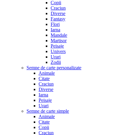
Copii
Craciun
Diverse
Fantasy
Flori
Iarna
Mandale
Martisor
Peisaje
Univers
Urari
Zodii
Semne de carte personalizate
Animale
Citate
Craciun
Diverse
Iarna
Peisaje
Urari
Semne de carte simple
Animale
Citate
Copii
Craciun