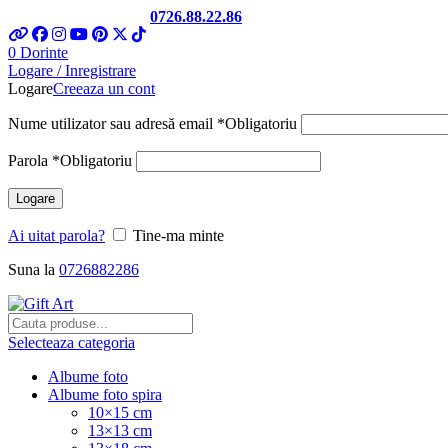
Telefon si Whatsapp
0726.88.22.86
0
Dorinte
Logare / Inregistrare
Logare
Creeaza un cont
Nume utilizator sau adresă email
*
Obligatoriu
Parola
*
Obligatoriu
Logare
Ai uitat parola?
Tine-ma minte
Suna la
0726882286
Selecteaza categoria
Albume foto
Albume foto spira
10×15 cm
13×13 cm