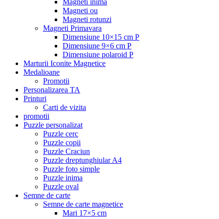
Magneti inima
Magneti ou
Magneti rotunzi
Magneti Primavara
Dimensiune 10×15 cm P
Dimensiune 9×6 cm P
Dimensiune polaroid P
Marturii Iconite Magnetice
Medalioane
Promotii
Personalizarea TA
Printuri
Carti de vizita
promotii
Puzzle personalizat
Puzzle cerc
Puzzle copii
Puzzle Craciun
Puzzle dreptunghiular A4
Puzzle foto simple
Puzzle inima
Puzzle oval
Semne de carte
Semne de carte magnetice
Mari 17×5 cm