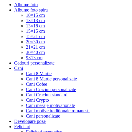
Albume foto
Albume foto spira
10×15 cm
13×13 cm
13×18 cm
15×15 cm
15×21 cm
20×30 cm
21×21 cm
30×40 cm
9×13 cm
Cadouri personalizate
Cani
Cani 8 Martie
Cani 8 Martie personalizate
Cani Cofee
Cani Craciun personalizate
Cani Craciun standard
Cani Crypto
Cani mesaje motivationale
Cani motive traditionale romanesti
Cani personalizate
Developare poze
Felicitari
Felicitari magnetice