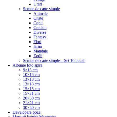
Urari
Semne de carte simple
Animale
Citate
Copii
Craciun
Diverse
Fantasy
Flori
Iarna
Mandale
Zodii
Semne de carte simple – Set 10 bucati
Albume foto spira
9×13 cm
10×15 cm
13×13 cm
13×18 cm
15×15 cm
15×21 cm
20×30 cm
21×21 cm
30×40 cm
Developare poze
Marturii Iconite Magnetice