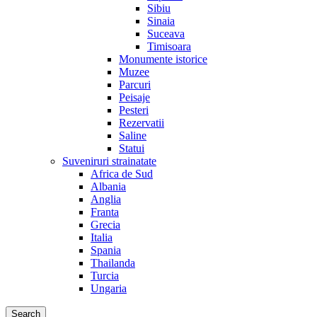
Sibiu
Sinaia
Suceava
Timisoara
Monumente istorice
Muzee
Parcuri
Peisaje
Pesteri
Rezervatii
Saline
Statui
Suveniruri strainatate
Africa de Sud
Albania
Anglia
Franta
Grecia
Italia
Spania
Thailanda
Turcia
Ungaria
Search