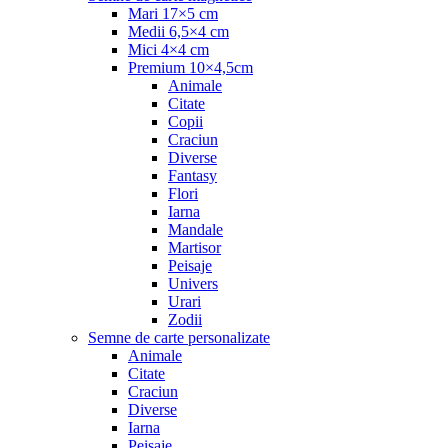
Mari 17×5 cm
Medii 6,5×4 cm
Mici 4×4 cm
Premium 10×4,5cm
Animale
Citate
Copii
Craciun
Diverse
Fantasy
Flori
Iarna
Mandale
Martisor
Peisaje
Univers
Urari
Zodii
Semne de carte personalizate
Animale
Citate
Craciun
Diverse
Iarna
Peisaje