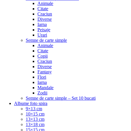
Animale
Citate
Craciun
Diverse
Iarna
Peisaje
Urari
Semne de carte simple
Animale
Citate
Copii
Craciun
Diverse
Fantasy
Flori
Iarna
Mandale
Zodii
Semne de carte simple – Set 10 bucati
Albume foto spira
9×13 cm
10×15 cm
13×13 cm
13×18 cm
15×15 cm