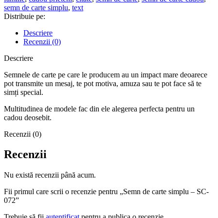
semn de carte simplu
,
text
Distribuie pe:
Descriere
Recenzii (0)
Descriere
Semnele de carte pe care le producem au un impact mare deoarece
pot transmite un mesaj, te pot motiva, amuza sau te pot face să te
simți special.
Multitudinea de modele fac din ele alegerea perfecta pentru un
cadou deosebit.
Recenzii (0)
Recenzii
Nu există recenzii până acum.
Fii primul care scrii o recenzie pentru „Semn de carte simplu – SC-
072”
Trebuie să fii
autentificat
pentru a publica o recenzie.