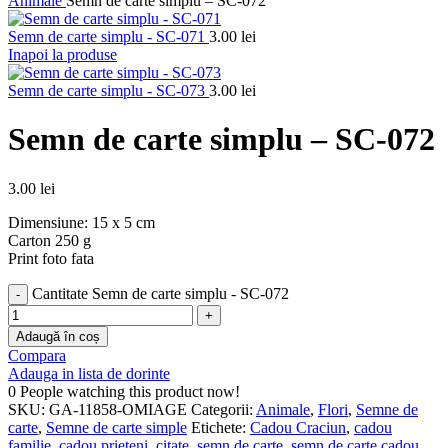
Animale
Semn de carte simplu – SC-072
Semn de carte simplu - SC-071
3.00
lei
Inapoi la produse
Semn de carte simplu - SC-073
3.00
lei
Semn de carte simplu – SC-072
3.00
lei
Dimensiune: 15 x 5 cm
Carton 250 g
Print foto fata
Cantitate Semn de carte simplu - SC-072
Adaugă în coș
Compara
Adauga in lista de dorinte
0
People watching this product now!
SKU:
GA-11858-OMIAGE
Categorii:
Animale
,
Flori
,
Semne de
carte
,
Semne de carte simple
Etichete:
Cadou Craciun
,
cadou
familie
,
cadou prieteni
,
citate
,
semn de carte
,
semn de carte cadou
,