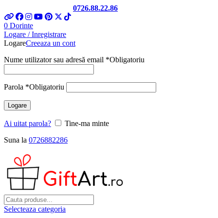
Telefon si Whatsapp
0726.88.22.86
0
Dorinte
Logare / Inregistrare
Logare
Creeaza un cont
Nume utilizator sau adresă email
*
Obligatoriu
Parola
*
Obligatoriu
Logare
Ai uitat parola?
Tine-ma minte
Suna la
0726882286
Selecteaza categoria