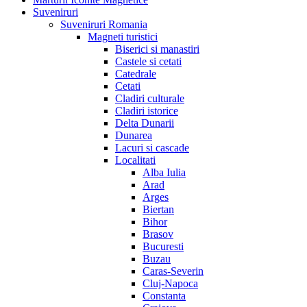
Suveniruri
Suveniruri Romania
Magneti turistici
Biserici si manastiri
Castele si cetati
Catedrale
Cetati
Cladiri culturale
Cladiri istorice
Delta Dunarii
Dunarea
Lacuri si cascade
Localitati
Alba Iulia
Arad
Arges
Biertan
Bihor
Brasov
Bucuresti
Buzau
Caras-Severin
Cluj-Napoca
Constanta