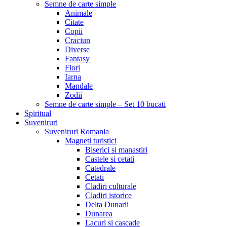
Semne de carte simple
Animale
Citate
Copii
Craciun
Diverse
Fantasy
Flori
Iarna
Mandale
Zodii
Semne de carte simple – Set 10 bucati
Spiritual
Suveniruri
Suveniruri Romania
Magneti turistici
Biserici si manastiri
Castele si cetati
Catedrale
Cetati
Cladiri culturale
Cladiri istorice
Delta Dunarii
Dunarea
Lacuri si cascade