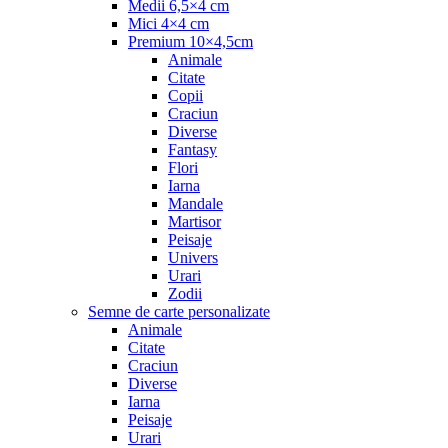
Medii 6,5×4 cm
Mici 4×4 cm
Premium 10×4,5cm
Animale
Citate
Copii
Craciun
Diverse
Fantasy
Flori
Iarna
Mandale
Martisor
Peisaje
Univers
Urari
Zodii
Semne de carte personalizate
Animale
Citate
Craciun
Diverse
Iarna
Peisaje
Urari