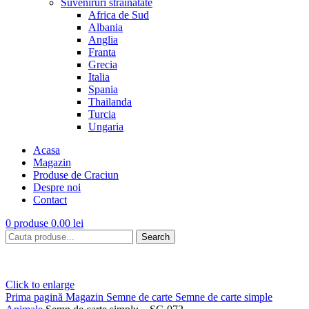
Suveniruri strainatate
Africa de Sud
Albania
Anglia
Franta
Grecia
Italia
Spania
Thailanda
Turcia
Ungaria
Acasa
Magazin
Produse de Craciun
Despre noi
Contact
0
produse
0.00
lei
Search
Click to enlarge
Prima pagină
Magazin
Semne de carte
Semne de carte simple