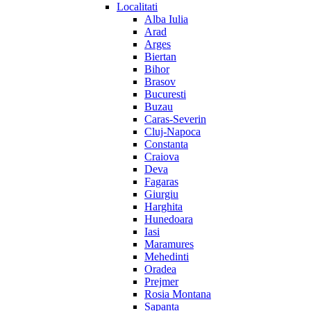
Localitati
Alba Iulia
Arad
Arges
Biertan
Bihor
Brasov
Bucuresti
Buzau
Caras-Severin
Cluj-Napoca
Constanta
Craiova
Deva
Fagaras
Giurgiu
Harghita
Hunedoara
Iasi
Maramures
Mehedinti
Oradea
Prejmer
Rosia Montana
Sapanta