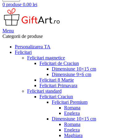
0
produse
0.00
lei
Menu
Categorii de produse
Personalizarea TA
Felicitari
Felicitari magnetice
Felicitari de Craciun
Dimensiune 10×15 cm
Dimensiune 9×6 cm
Felicitari 8 Martie
Felicitari Primavara
Felicitari standard
Felicitari Craciun
Felicitari Premium
Romana
Engleza
Dimensiune 10×15 cm
Romana
Engleza
Maghiara