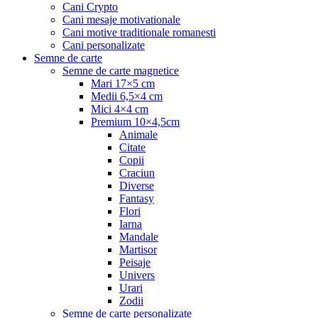
Cani Crypto
Cani mesaje motivationale
Cani motive traditionale romanesti
Cani personalizate
Semne de carte
Semne de carte magnetice
Mari 17×5 cm
Medii 6,5×4 cm
Mici 4×4 cm
Premium 10×4,5cm
Animale
Citate
Copii
Craciun
Diverse
Fantasy
Flori
Iarna
Mandale
Martisor
Peisaje
Univers
Urari
Zodii
Semne de carte personalizate