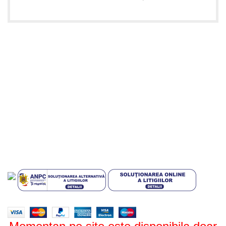
Informatii utile
Termeni si conditii
Politica de confidentialitate
Politica de livrare si retur
Politică cookie-uri (UE)
ANPC
Plati sigure prin MobilPay
Design by
ZENOS
theme
2024.