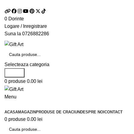
Telefon si Whatsapp
0726.88.22.86
0
Dorinte
Logare / Inregistrare
Suna la
0726882286
Selecteaza categoria
Search
0
produse
0.00
lei
Menu
Categorii de produse
ACASA
MAGAZIN
PRODUSE DE CRACIUN
DESPRE NOI
CONTACT
0
produse
0.00
lei