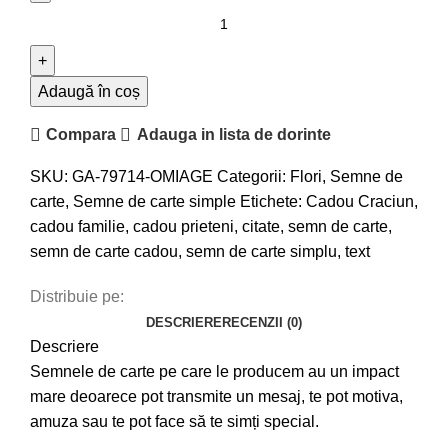
Adaugă în coș
Compara
Adauga in lista de dorinte
SKU:
GA-79714-OMIAGE
Categorii:
Flori
,
Semne de
carte
,
Semne de carte simple
Etichete:
Cadou Craciun
,
cadou familie
,
cadou prieteni
,
citate
,
semn de carte
,
semn de carte cadou
,
semn de carte simplu
,
text
Distribuie pe:
DESCRIERE
RECENZII (0)
Descriere
Semnele de carte pe care le producem au un impact
mare deoarece pot transmite un mesaj, te pot motiva,
amuza sau te pot face să te simți special.