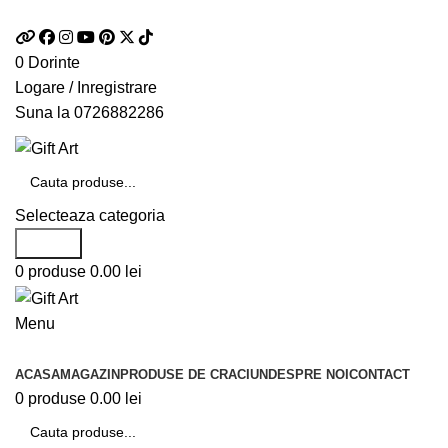
Telefon si Whatsapp
0726.88.22.86
0
Dorinte
Logare / Inregistrare
Suna la
0726882286
Selecteaza categoria
Search
0
produse
0.00
lei
Menu
Categorii de produse
ACASA
MAGAZIN
PRODUSE DE CRACIUN
DESPRE NOI
CONTACT
0
produse
0.00
lei