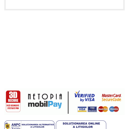
Informatii utile
Termeni si conditii
Politica de confidentialitate
Politica de livrare si retur
Politică cookie-uri (UE)
ANPC
Plati sigure prin MobilPay