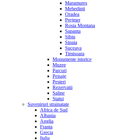
Maramures
Mehedinti
Oradea
Prejmer
Rosia Montana
Sapanta
Sibiu
Sinaia
Suceava
Timisoara
Monumente istorice
Muzee
Parcuri
Peisaje
Pesteri
Rezervatii
Saline
Statui
Suveniruri strainatate
Africa de Sud
Albania
Anglia
Franta
Grecia
Italia