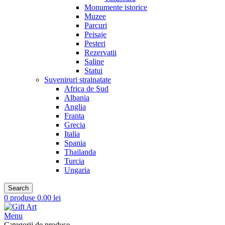
Monumente istorice
Muzee
Parcuri
Peisaje
Pesteri
Rezervatii
Saline
Statui
Suveniruri strainatate
Africa de Sud
Albania
Anglia
Franta
Grecia
Italia
Spania
Thailanda
Turcia
Ungaria
Search
0
produse
0.00
lei
Menu
Categorii de produse