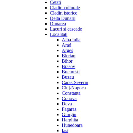
Cetati
Cladiri culturale
Cladiri istorice
Delta Dunarii
Dunarea
Lacuri si cascade
Localitati
Alba Iulia
Arad
Arges
Biertan
Bihor
Brasov
Bucuresti
Buzau
Caras-Severin
Cluj-Napoca
Constanta
Craiova
Deva
Fagaras
Giurgiu
Harghita
Hunedoara
Iasi