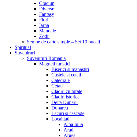
Craciun
Diverse
Fantasy
Flori
Iarna
Mandale
Zodii
Semne de carte simple – Set 10 bucati
Spiritual
Suveniruri
Suveniruri Romania
Magneti turistici
Biserici si manastiri
Castele si cetati
Catedrale
Cetati
Cladiri culturale
Cladiri istorice
Delta Dunarii
Dunarea
Lacuri si cascade
Localitati
Alba Iulia
Arad
Arges