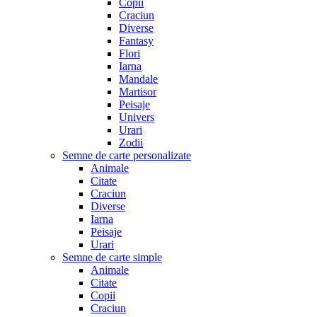
Copii
Craciun
Diverse
Fantasy
Flori
Iarna
Mandale
Martisor
Peisaje
Univers
Urari
Zodii
Semne de carte personalizate
Animale
Citate
Craciun
Diverse
Iarna
Peisaje
Urari
Semne de carte simple
Animale
Citate
Copii
Craciun