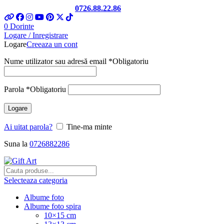
Telefon si Whatsapp
0726.88.22.86
0
Dorinte
Logare / Inregistrare
Logare
Creeaza un cont
Nume utilizator sau adresă email
*
Obligatoriu
Parola
*
Obligatoriu
Logare
Ai uitat parola?
Tine-ma minte
Suna la
0726882286
Selecteaza categoria
Albume foto
Albume foto spira
10×15 cm