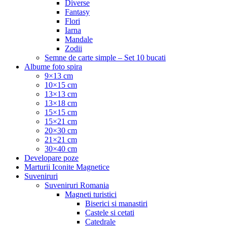
Diverse
Fantasy
Flori
Iarna
Mandale
Zodii
Semne de carte simple – Set 10 bucati
Albume foto spira
9×13 cm
10×15 cm
13×13 cm
13×18 cm
15×15 cm
15×21 cm
20×30 cm
21×21 cm
30×40 cm
Developare poze
Marturii Iconite Magnetice
Suveniruri
Suveniruri Romania
Magneti turistici
Biserici si manastiri
Castele si cetati
Catedrale