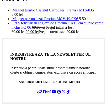
Magnet turistic Castelul Carrouges, Franta - MTS-035
9.00
lei
Magnet personalizat Craciun MCV-19-9X6
5.50
lei
Set 5 felicitari in engleza de Craciun 10x15 cm cu plic verde
inclus FC-06
60.00
lei
Prețul inițial a fost:
60.00 lei.
29.00
lei
Prețul curent este: 29.00 lei.
INREGISTREAZA-TE LA NEWSLETTER-UL
NOSTRU
Inscrieti-va pentru toate stirile despre ultimele noastre
oferte si obtineti cumparaturi exclusive cu acces anticipat.
SAU URMARITI-NE PE SOCIAL MEDIA