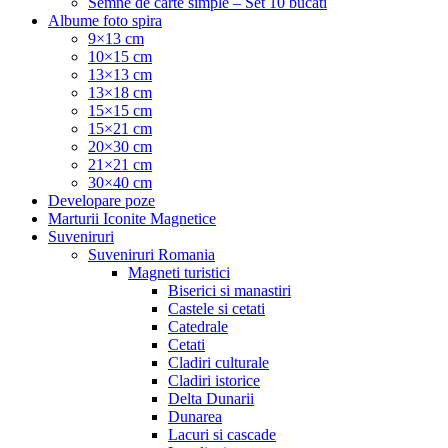
Semne de carte simple – Set 10 bucati
Albume foto spira
9×13 cm
10×15 cm
13×13 cm
13×18 cm
15×15 cm
15×21 cm
20×30 cm
21×21 cm
30×40 cm
Developare poze
Marturii Iconite Magnetice
Suveniruri
Suveniruri Romania
Magneti turistici
Biserici si manastiri
Castele si cetati
Catedrale
Cetati
Cladiri culturale
Cladiri istorice
Delta Dunarii
Dunarea
Lacuri si cascade