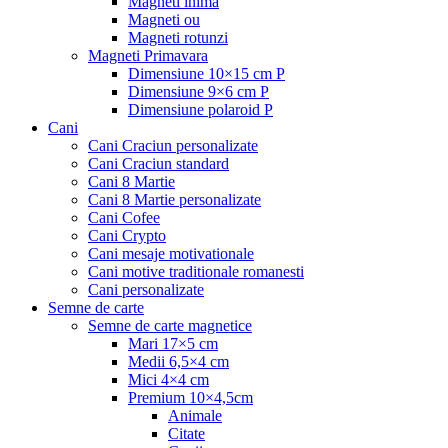
Magneti inima
Magneti ou
Magneti rotunzi
Magneti Primavara
Dimensiune 10×15 cm P
Dimensiune 9×6 cm P
Dimensiune polaroid P
Cani
Cani Craciun personalizate
Cani Craciun standard
Cani 8 Martie
Cani 8 Martie personalizate
Cani Cofee
Cani Crypto
Cani mesaje motivationale
Cani motive traditionale romanesti
Cani personalizate
Semne de carte
Semne de carte magnetice
Mari 17×5 cm
Medii 6,5×4 cm
Mici 4×4 cm
Premium 10×4,5cm
Animale
Citate