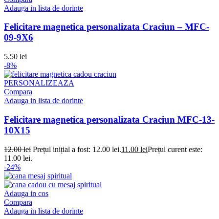
Adauga in lista de dorinte
Felicitare magnetica personalizata Craciun – MFC-
09-9X6
5.50
lei
-8%
PERSONALIZEAZA
Compara
Adauga in lista de dorinte
Felicitare magnetica personalizata Craciun MFC-13-
10X15
12.00
lei
Prețul inițial a fost: 12.00 lei.
11.00
lei
Prețul curent este:
11.00 lei.
-24%
Adauga in cos
Compara
Adauga in lista de dorinte