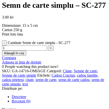
Semn de carte simplu – SC-277
3.00
lei
Dimensiune: 15 x 5 cm
Carton 250 g
Print foto fata
Cantitate Semn de carte simplu - SC-277
Adaugă în coș
Compara
Adauga in lista de dorinte
0
People watching this product now!
SKU:
GA-14716-OMIAGE
Categorii:
Citate
,
Semne de carte
,
Semne de carte simple
Etichete:
Cadou Craciun
,
cadou familie
,
cadou prieteni
,
citate
,
semn de carte
,
semn de carte cadou
,
semn de
carte simplu
,
text
Distribuie pe:
Descriere
Recenzii (0)