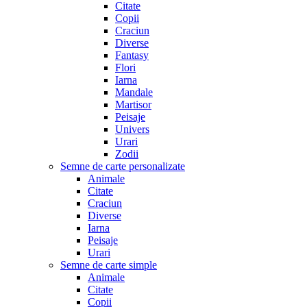
Citate
Copii
Craciun
Diverse
Fantasy
Flori
Iarna
Mandale
Martisor
Peisaje
Univers
Urari
Zodii
Semne de carte personalizate
Animale
Citate
Craciun
Diverse
Iarna
Peisaje
Urari
Semne de carte simple
Animale
Citate
Copii