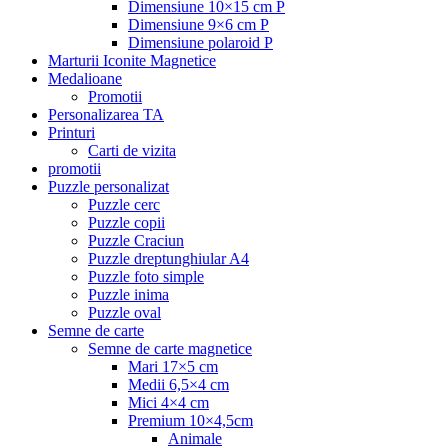
Dimensiune 10×15 cm P
Dimensiune 9×6 cm P
Dimensiune polaroid P
Marturii Iconite Magnetice
Medalioane
Promotii
Personalizarea TA
Printuri
Carti de vizita
promotii
Puzzle personalizat
Puzzle cerc
Puzzle copii
Puzzle Craciun
Puzzle dreptunghiular A4
Puzzle foto simple
Puzzle inima
Puzzle oval
Semne de carte
Semne de carte magnetice
Mari 17×5 cm
Medii 6,5×4 cm
Mici 4×4 cm
Premium 10×4,5cm
Animale