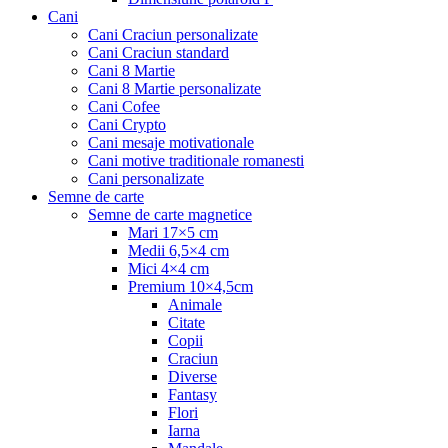
Cani
Cani Craciun personalizate
Cani Craciun standard
Cani 8 Martie
Cani 8 Martie personalizate
Cani Cofee
Cani Crypto
Cani mesaje motivationale
Cani motive traditionale romanesti
Cani personalizate
Semne de carte
Semne de carte magnetice
Mari 17×5 cm
Medii 6,5×4 cm
Mici 4×4 cm
Premium 10×4,5cm
Animale
Citate
Copii
Craciun
Diverse
Fantasy
Flori
Iarna