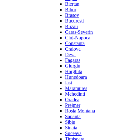
Biertan
Bihor
Brasov
Bucuresti
Buzau
Caras-Severin
Cluj-Napoca
Constanta
Craiova
Deva
Fagaras
Giurgiu
Harghita
Hunedoara
Iasi
Maramures
Mehedinti
Oradea
Prejmer
Rosia Montana
Sapanta
Sibiu
Sinaia
Suceava
Timisoara