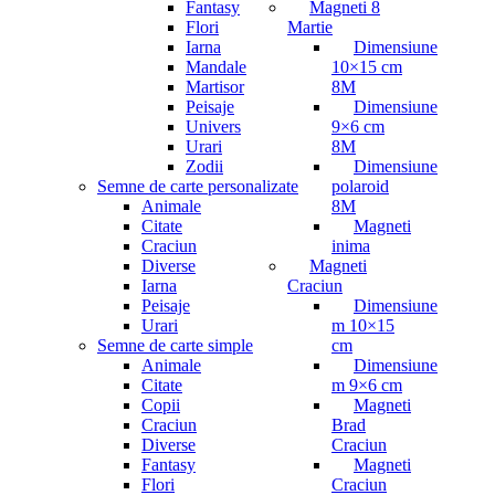
Fantasy
Magneti 8
Flori
Martie
Iarna
Dimensiune
Mandale
10×15 cm
Martisor
8M
Peisaje
Dimensiune
Univers
9×6 cm
Urari
8M
Zodii
Dimensiune
Semne de carte personalizate
polaroid
Animale
8M
Citate
Magneti
Craciun
inima
Diverse
Magneti
Iarna
Craciun
Peisaje
Dimensiune
Urari
m 10×15
Semne de carte simple
cm
Animale
Dimensiune
Citate
m 9×6 cm
Copii
Magneti
Craciun
Brad
Diverse
Craciun
Fantasy
Magneti
Flori
Craciun