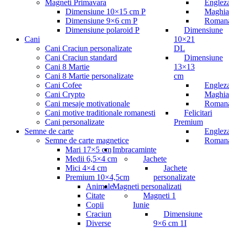
Magneti Primavara
Englez
Dimensiune 10×15 cm P
Maghia
Dimensiune 9×6 cm P
Roman
Dimensiune polaroid P
Dimensiune
Cani
10×21
Cani Craciun personalizate
DL
Cani Craciun standard
Dimensiune
Cani 8 Martie
13×13
Cani 8 Martie personalizate
cm
Cani Cofee
Englez
Cani Crypto
Maghia
Cani mesaje motivationale
Roman
Cani motive traditionale romanesti
Felicitari
Cani personalizate
Premium
Semne de carte
Englez
Semne de carte magnetice
Roman
Mari 17×5 cm
Imbracaminte
Medii 6,5×4 cm
Jachete
Mici 4×4 cm
Jachete
Premium 10×4,5cm
personalizate
Animale
Magneti personalizati
Citate
Magneti 1
Copii
Iunie
Craciun
Dimensiune
Diverse
9×6 cm 1I