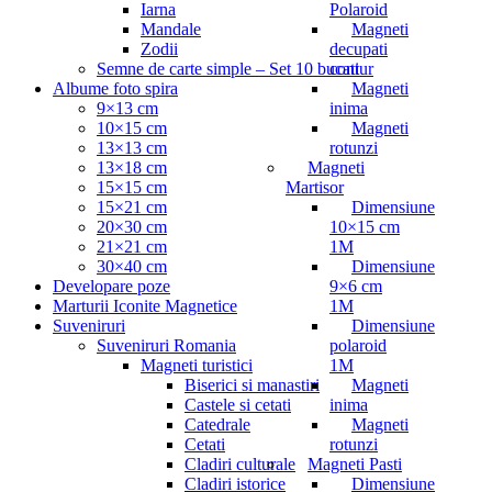
Iarna
Polaroid
Mandale
Magneti
Zodii
decupati
Semne de carte simple – Set 10 bucati
contur
Albume foto spira
Magneti
9×13 cm
inima
10×15 cm
Magneti
13×13 cm
rotunzi
13×18 cm
Magneti
15×15 cm
Martisor
15×21 cm
Dimensiune
20×30 cm
10×15 cm
21×21 cm
1M
30×40 cm
Dimensiune
Developare poze
9×6 cm
Marturii Iconite Magnetice
1M
Suveniruri
Dimensiune
Suveniruri Romania
polaroid
Magneti turistici
1M
Biserici si manastiri
Magneti
Castele si cetati
inima
Catedrale
Magneti
Cetati
rotunzi
Cladiri culturale
Magneti Pasti
Cladiri istorice
Dimensiune