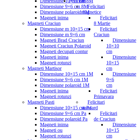
Dimensiune 10×15 cm 8M
Felicitari
Dimensiune 9×6 cm 8M
Felicitari
Dimensiune polaroid 8M
magnetice
Magneti inima
Felicitari
Magneti Craciun
8 Martie
Dimensiune m 10×15 cm
Felicitari
Dimensiune m 9×6 cm
Craciun
Magneti Brad Craciun
Dimensiune
Magneti Craciun Polaroid
10×10
Magneti decupati contur
cm
Magneti inima
Dimensiune
Magneti rotunzi
10×15
Magneti Martisor
cm
Dimensiune 10×15 cm 1M
Dimensiune
Dimensiune 9×6 cm 1M
9×6
Dimensiune polaroid 1M
cm
Magneti inima
Felicitari
Magneti rotunzi
Primavara
Magneti Pasti
Felicitari
Dimensiune 10×15 cm Pa
standard
Dimensiune 9×6 cm Pa
Felicitari
Dimensiune polaroid Pa
de Craciun
Magneti inima
Dimensiune
Magneti ou
10×15
Magneti rotunzi
cm