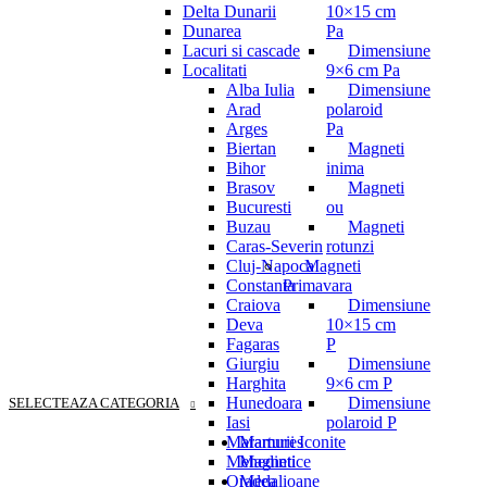
Delta Dunarii
10×15 cm
Dunarea
Pa
Lacuri si cascade
Dimensiune
Localitati
9×6 cm Pa
Alba Iulia
Dimensiune
Arad
polaroid
Arges
Pa
Biertan
Magneti
Bihor
inima
Brasov
Magneti
Bucuresti
ou
Buzau
Magneti
Caras-Severin
rotunzi
Cluj-Napoca
Magneti
Constanta
Primavara
Craiova
Dimensiune
Deva
10×15 cm
Fagaras
P
Giurgiu
Dimensiune
Harghita
9×6 cm P
Hunedoara
Dimensiune
SELECTEAZA CATEGORIA
Iasi
polaroid P
Maramures
Marturii Iconite
Mehedinti
Magnetice
Oradea
Medalioane