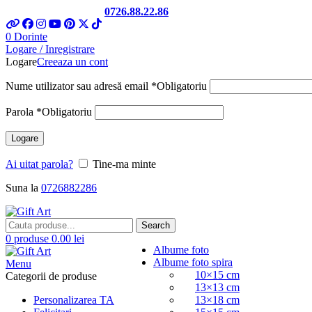
Telefon si Whatsapp
0726.88.22.86
0
Dorinte
Logare / Inregistrare
Logare
Creeaza un cont
Nume utilizator sau adresă email
*
Obligatoriu
Parola
*
Obligatoriu
Logare
Ai uitat parola?
Tine-ma minte
Suna la
0726882286
Search
0
produse
0.00
lei
Albume foto
Albume foto spira
Menu
10×15 cm
Categorii de produse
13×13 cm
Personalizarea TA
13×18 cm