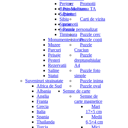
Prejmer
Promotii
Rosia Montana
Personalizarea TA
Sapanta
Printuri
Sibiu
Carti de vizita
Sinaia
promotii
Suceava
Puzzle personalizat
Timisoara
Puzzle cerc
Monumente istorice
Puzzle copii
Muzee
Puzzle
Parcuri
Craciun
Peisaje
Puzzle
Pesteri
dreptunghiular
Rezervatii
A4
Saline
Puzzle foto
Statui
simple
Suveniruri strainatate
Puzzle inima
Africa de Sud
Puzzle oval
Albania
Semne de carte
Anglia
Semne de
Franta
carte magnetice
Grecia
Mari
Italia
17×5 cm
Spania
Medii
Thailanda
6,5×4 cm
Turcia
Mici