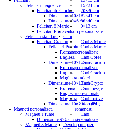
Felicitari
15×15 cm
Felicitari magnetice
15×21 cm
Felicitari de Craciun
20×30 cm
Dimensiune 10×15 cm
21×21 cm
Dimensiune 9×6 cm
30×40 cm
Felicitari 8 Martie
9×13 cm
Felicitari Primavara
Cadouri personalizate
Felicitari standard
Cani
Felicitari Craciun
Cani 8 Martie
Felicitari Premium
Cani 8 Martie
Romana
personalizate
Engleza
Cani Cofee
Dimensiune 10×15 cm
Cani Craciun
Romana
personalizate
Engleza
Cani Craciun
Maghiara
standard
Dimensiune 13×13 cm
Cani Crypto
Romana
Cani mesaje
Engleza
motivationale
Maghiara
Cani motive
Dimensiune 10×21 cm (DL)
traditionale
Magneti personalizati
romanesti
Magneti 1 Iunie
Cani
Dimensiune 9×6 cm 1I
personalizate
Magneti 8 Martie
Developare poze