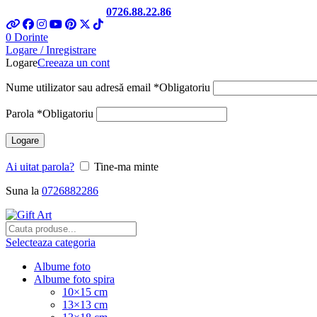
Telefon si Whatsapp
0726.88.22.86
0
Dorinte
Logare / Inregistrare
Logare
Creeaza un cont
Nume utilizator sau adresă email
*
Obligatoriu
Parola
*
Obligatoriu
Logare
Ai uitat parola?
Tine-ma minte
Suna la
0726882286
Selecteaza categoria
Albume foto
Albume foto spira
10×15 cm
13×13 cm