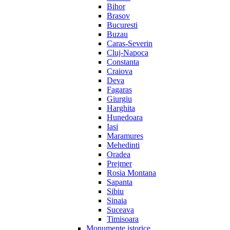
Bihor
Brasov
Bucuresti
Buzau
Caras-Severin
Cluj-Napoca
Constanta
Craiova
Deva
Fagaras
Giurgiu
Harghita
Hunedoara
Iasi
Maramures
Mehedinti
Oradea
Prejmer
Rosia Montana
Sapanta
Sibiu
Sinaia
Suceava
Timisoara
Monumente istorice