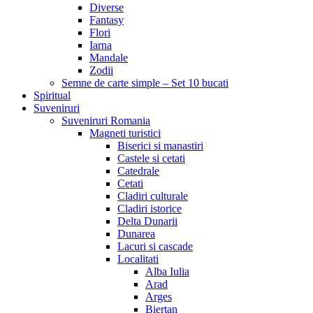
Diverse
Fantasy
Flori
Iarna
Mandale
Zodii
Semne de carte simple – Set 10 bucati
Spiritual
Suveniruri
Suveniruri Romania
Magneti turistici
Biserici si manastiri
Castele si cetati
Catedrale
Cetati
Cladiri culturale
Cladiri istorice
Delta Dunarii
Dunarea
Lacuri si cascade
Localitati
Alba Iulia
Arad
Arges
Biertan