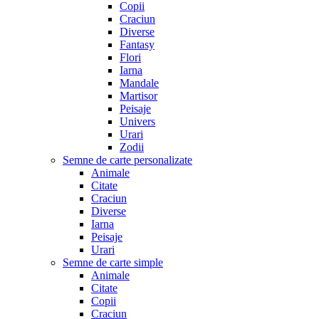
Copii
Craciun
Diverse
Fantasy
Flori
Iarna
Mandale
Martisor
Peisaje
Univers
Urari
Zodii
Semne de carte personalizate
Animale
Citate
Craciun
Diverse
Iarna
Peisaje
Urari
Semne de carte simple
Animale
Citate
Copii
Craciun