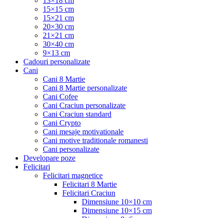
13×18 cm
15×15 cm
15×21 cm
20×30 cm
21×21 cm
30×40 cm
9×13 cm
Cadouri personalizate
Cani
Cani 8 Martie
Cani 8 Martie personalizate
Cani Cofee
Cani Craciun personalizate
Cani Craciun standard
Cani Crypto
Cani mesaje motivationale
Cani motive traditionale romanesti
Cani personalizate
Developare poze
Felicitari
Felicitari magnetice
Felicitari 8 Martie
Felicitari Craciun
Dimensiune 10×10 cm
Dimensiune 10×15 cm