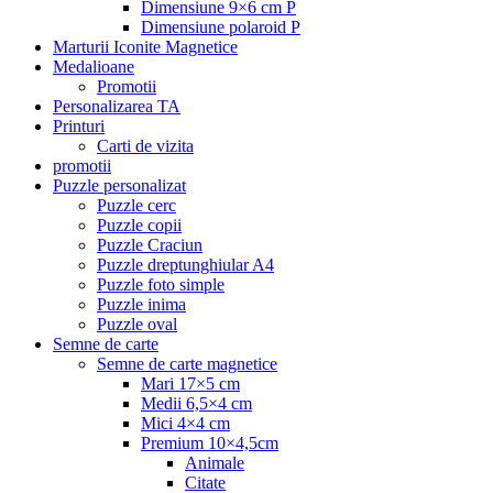
Dimensiune 9×6 cm P
Dimensiune polaroid P
Marturii Iconite Magnetice
Medalioane
Promotii
Personalizarea TA
Printuri
Carti de vizita
promotii
Puzzle personalizat
Puzzle cerc
Puzzle copii
Puzzle Craciun
Puzzle dreptunghiular A4
Puzzle foto simple
Puzzle inima
Puzzle oval
Semne de carte
Semne de carte magnetice
Mari 17×5 cm
Medii 6,5×4 cm
Mici 4×4 cm
Premium 10×4,5cm
Animale
Citate