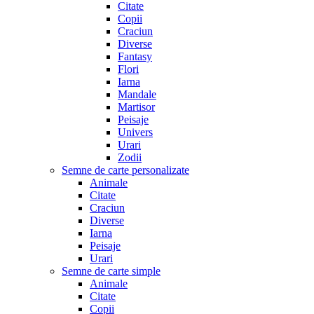
Citate
Copii
Craciun
Diverse
Fantasy
Flori
Iarna
Mandale
Martisor
Peisaje
Univers
Urari
Zodii
Semne de carte personalizate
Animale
Citate
Craciun
Diverse
Iarna
Peisaje
Urari
Semne de carte simple
Animale
Citate
Copii