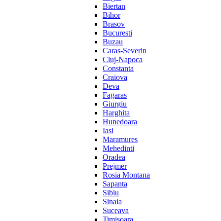
Biertan
Bihor
Brasov
Bucuresti
Buzau
Caras-Severin
Cluj-Napoca
Constanta
Craiova
Deva
Fagaras
Giurgiu
Harghita
Hunedoara
Iasi
Maramures
Mehedinti
Oradea
Prejmer
Rosia Montana
Sapanta
Sibiu
Sinaia
Suceava
Timisoara