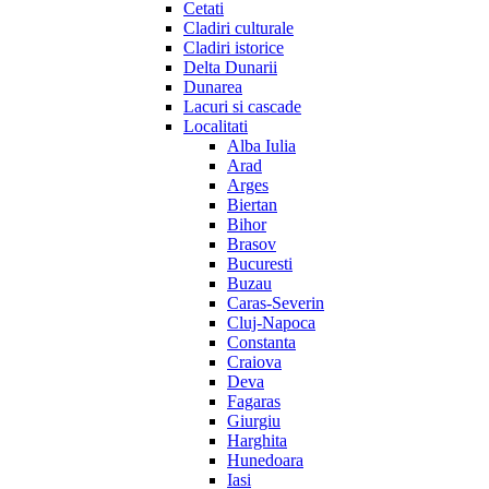
Cetati
Cladiri culturale
Cladiri istorice
Delta Dunarii
Dunarea
Lacuri si cascade
Localitati
Alba Iulia
Arad
Arges
Biertan
Bihor
Brasov
Bucuresti
Buzau
Caras-Severin
Cluj-Napoca
Constanta
Craiova
Deva
Fagaras
Giurgiu
Harghita
Hunedoara
Iasi