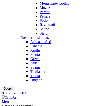
Monumente istorice
Muzee
Parcuri
Peisaje
Pesteri
Rezervatii
Saline
Statui
Suveniruri strainatate
Africa de Sud
Albania
Anglia
Franta
Grecia
Italia
Spania
Thailanda
Turcia
Ungaria
Search
0
produse
0.00
lei
Menu
Categorii de produse