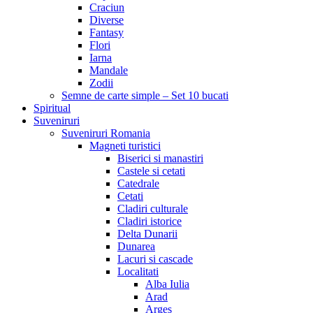
Craciun
Diverse
Fantasy
Flori
Iarna
Mandale
Zodii
Semne de carte simple – Set 10 bucati
Spiritual
Suveniruri
Suveniruri Romania
Magneti turistici
Biserici si manastiri
Castele si cetati
Catedrale
Cetati
Cladiri culturale
Cladiri istorice
Delta Dunarii
Dunarea
Lacuri si cascade
Localitati
Alba Iulia
Arad
Arges