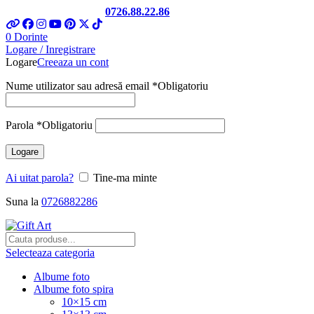
Telefon si Whatsapp
0726.88.22.86
0
Dorinte
Logare / Inregistrare
Logare
Creeaza un cont
Nume utilizator sau adresă email
*
Obligatoriu
Parola
*
Obligatoriu
Logare
Ai uitat parola?
Tine-ma minte
Suna la
0726882286
Selecteaza categoria
Albume foto
Albume foto spira
10×15 cm