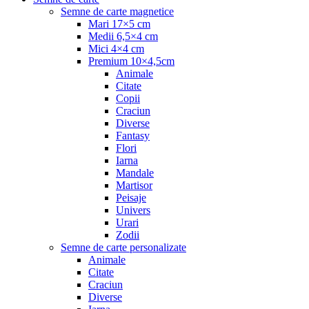
Semne de carte magnetice
Mari 17×5 cm
Medii 6,5×4 cm
Mici 4×4 cm
Premium 10×4,5cm
Animale
Citate
Copii
Craciun
Diverse
Fantasy
Flori
Iarna
Mandale
Martisor
Peisaje
Univers
Urari
Zodii
Semne de carte personalizate
Animale
Citate
Craciun
Diverse