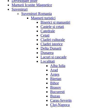
Developare poze
Marturii Iconite Magnetice
Suveniruri
Suveniruri Romania
Magneti turistici
Biserici si manastiri
Castele si cetati
Catedrale
Cetati
Cladiri culturale
Cladiri istorice
Delta Dunarii
Dunarea
Lacuri si cascade
Localitati
Alba Iulia
Arad
Arges
Biertan
Bihor
Brasov
Bucuresti
Buzau
Caras-Severin
Cluj-Napoca