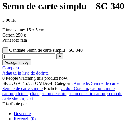
Semn de carte simplu – SC-340
3.00
lei
Dimensiune: 15 x 5 cm
Carton 250 g
Print foto fata
Cantitate Semn de carte simplu - SC-340
Adaugă în coș
Compara
Adauga in lista de dorinte
0
People watching this product now!
SKU:
GA-46733-OMIAGE
Categorii:
Animale
,
Semne de carte
,
Semne de carte simple
Etichete:
Cadou Craciun
,
cadou familie
,
cadou prieteni
,
citate
,
semn de carte
,
semn de carte cadou
,
semn de
carte simplu
,
text
Distribuie pe:
Descriere
Recenzii (0)