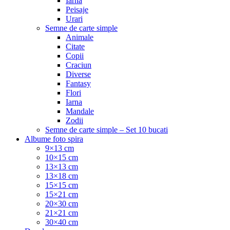
Iarna
Peisaje
Urari
Semne de carte simple
Animale
Citate
Copii
Craciun
Diverse
Fantasy
Flori
Iarna
Mandale
Zodii
Semne de carte simple – Set 10 bucati
Albume foto spira
9×13 cm
10×15 cm
13×13 cm
13×18 cm
15×15 cm
15×21 cm
20×30 cm
21×21 cm
30×40 cm