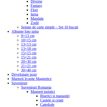
Diverse
Fantasy
Flori
Iarna
Mandale
Zodii
Semne de carte simple – Set 10 bucati
Albume foto spira
9×13 cm
10×15 cm
13×13 cm
13×18 cm
15×15 cm
15×21 cm
20×30 cm
21×21 cm
30×40 cm
Developare poze
Marturii Iconite Magnetice
Suveniruri
Suveniruri Romania
Magneti turistici
Biserici si manastiri
Castele si cetati
Catedrale