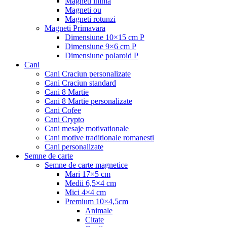
Magneti inima
Magneti ou
Magneti rotunzi
Magneti Primavara
Dimensiune 10×15 cm P
Dimensiune 9×6 cm P
Dimensiune polaroid P
Cani
Cani Craciun personalizate
Cani Craciun standard
Cani 8 Martie
Cani 8 Martie personalizate
Cani Cofee
Cani Crypto
Cani mesaje motivationale
Cani motive traditionale romanesti
Cani personalizate
Semne de carte
Semne de carte magnetice
Mari 17×5 cm
Medii 6,5×4 cm
Mici 4×4 cm
Premium 10×4,5cm
Animale
Citate