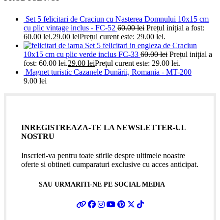
Set 5 felicitari de Craciun cu Nasterea Domnului 10x15 cm
cu plic vintage inclus - FC-52
60.00
lei
Prețul inițial a fost:
60.00 lei.
29.00
lei
Prețul curent este: 29.00 lei.
Set 5 felicitari in engleza de Craciun
10x15 cm cu plic verde inclus FC-33
60.00
lei
Prețul inițial a
fost: 60.00 lei.
29.00
lei
Prețul curent este: 29.00 lei.
Magnet turistic Cazanele Dunării, Romania - MT-200
9.00
lei
INREGISTREAZA-TE LA NEWSLETTER-UL
NOSTRU
Inscrieti-va pentru toate stirile despre ultimele noastre
oferte si obtineti cumparaturi exclusive cu acces anticipat.
SAU URMARITI-NE PE SOCIAL MEDIA