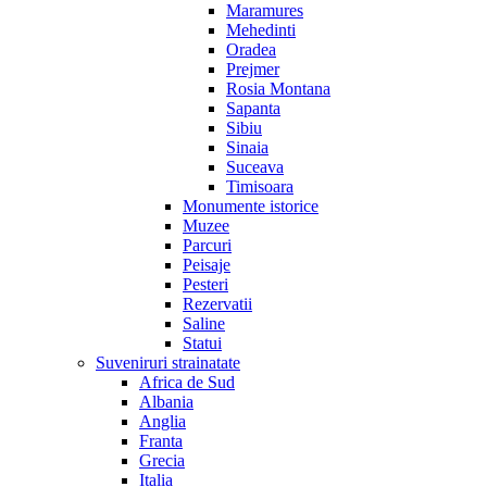
Maramures
Mehedinti
Oradea
Prejmer
Rosia Montana
Sapanta
Sibiu
Sinaia
Suceava
Timisoara
Monumente istorice
Muzee
Parcuri
Peisaje
Pesteri
Rezervatii
Saline
Statui
Suveniruri strainatate
Africa de Sud
Albania
Anglia
Franta
Grecia
Italia