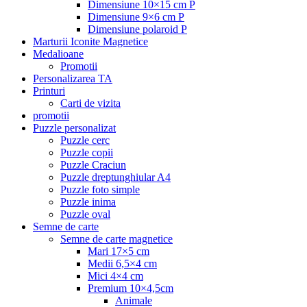
Dimensiune 10×15 cm P
Dimensiune 9×6 cm P
Dimensiune polaroid P
Marturii Iconite Magnetice
Medalioane
Promotii
Personalizarea TA
Printuri
Carti de vizita
promotii
Puzzle personalizat
Puzzle cerc
Puzzle copii
Puzzle Craciun
Puzzle dreptunghiular A4
Puzzle foto simple
Puzzle inima
Puzzle oval
Semne de carte
Semne de carte magnetice
Mari 17×5 cm
Medii 6,5×4 cm
Mici 4×4 cm
Premium 10×4,5cm
Animale