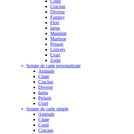
Copii
Craciun
Diverse
Fantasy
Flori
Iarna
Mandale
Martisor
Peisaje
Univers
Urari
Zodii
Semne de carte personalizate
Animale
Citate
Craciun
Diverse
Iarna
Peisaje
Urari
Semne de carte simple
Animale
Citate
Copii
Craciun