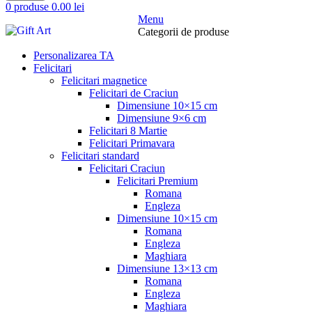
0
produse
0.00
lei
Menu
Categorii de produse
Personalizarea TA
Felicitari
Felicitari magnetice
Felicitari de Craciun
Dimensiune 10×15 cm
Dimensiune 9×6 cm
Felicitari 8 Martie
Felicitari Primavara
Felicitari standard
Felicitari Craciun
Felicitari Premium
Romana
Engleza
Dimensiune 10×15 cm
Romana
Engleza
Maghiara
Dimensiune 13×13 cm
Romana
Engleza
Maghiara