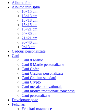
Albume foto
Albume foto spira
10×15 cm
13×13 cm
13×18 cm
15×15 cm
15×21 cm
20×30 cm
21×21 cm
30×40 cm
9×13 cm
Cadouri personalizate
Cani
Cani 8 Martie
Cani 8 Martie personalizate
Cani Cofee
Cani Craciun personalizate
Cani Craciun standard
Cani Crypto
Cani mesaje motivationale
Cani motive traditionale romanesti
Cani personalizate
Developare poze
Felicitari
Felicitari magnetice