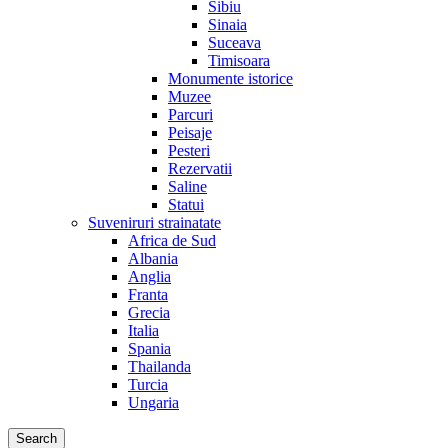
Sibiu
Sinaia
Suceava
Timisoara
Monumente istorice
Muzee
Parcuri
Peisaje
Pesteri
Rezervatii
Saline
Statui
Suveniruri strainatate
Africa de Sud
Albania
Anglia
Franta
Grecia
Italia
Spania
Thailanda
Turcia
Ungaria
Search