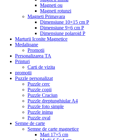
Magneti ou
Magneti rotunzi
Magneti Primavara
Dimensiune 10×15 cm P
Dimensiune 9×6 cm P
Dimensiune polaroid P
Marturii Iconite Magnetice
Medalioane
Promotii
Personalizarea TA
Printuri
Carti de vizita
promotii
Puzzle personalizat
Puzzle cerc
Puzzle copii
Puzzle Craciun
Puzzle dreptunghiular A4
Puzzle foto simple
Puzzle inima
Puzzle oval
Semne de carte
Semne de carte magnetice
Mari 17×5 cm