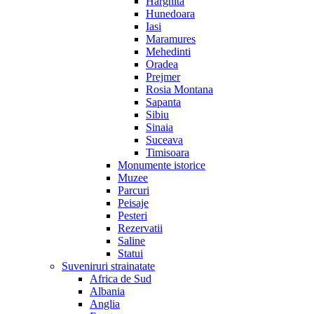
Harghita
Hunedoara
Iasi
Maramures
Mehedinti
Oradea
Prejmer
Rosia Montana
Sapanta
Sibiu
Sinaia
Suceava
Timisoara
Monumente istorice
Muzee
Parcuri
Peisaje
Pesteri
Rezervatii
Saline
Statui
Suveniruri strainatate
Africa de Sud
Albania
Anglia