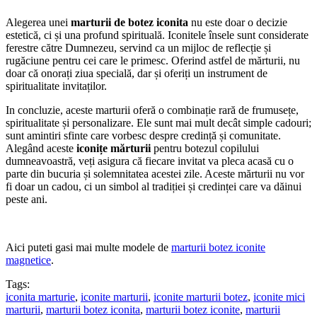
Alegerea unei
marturii de botez iconita
nu este doar o decizie
estetică, ci și una profund spirituală. Iconitele însele sunt considerate
ferestre către Dumnezeu, servind ca un mijloc de reflecție și
rugăciune pentru cei care le primesc. Oferind astfel de mărturii, nu
doar că onorați ziua specială, dar și oferiți un instrument de
spiritualitate invitaților.
In concluzie, aceste marturii oferă o combinație rară de frumusețe,
spiritualitate și personalizare. Ele sunt mai mult decât simple cadouri;
sunt amintiri sfinte care vorbesc despre credință și comunitate.
Alegând aceste
iconițe mărturii
pentru botezul copilului
dumneavoastră, veți asigura că fiecare invitat va pleca acasă cu o
parte din bucuria și solemnitatea acestei zile. Aceste mărturii nu vor
fi doar un cadou, ci un simbol al tradiției și credinței care va dăinui
peste ani.
Aici puteti gasi mai multe modele de
marturii botez iconite
magnetice
.
Tags:
iconita marturie
,
iconite marturii
,
iconite marturii botez
,
iconite mici
marturii
,
marturii botez iconita
,
marturii botez iconite
,
marturii