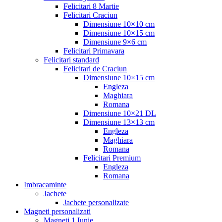
Felicitari 8 Martie
Felicitari Craciun
Dimensiune 10×10 cm
Dimensiune 10×15 cm
Dimensiune 9×6 cm
Felicitari Primavara
Felicitari standard
Felicitari de Craciun
Dimensiune 10×15 cm
Engleza
Maghiara
Romana
Dimensiune 10×21 DL
Dimensiune 13×13 cm
Engleza
Maghiara
Romana
Felicitari Premium
Engleza
Romana
Imbracaminte
Jachete
Jachete personalizate
Magneti personalizati
Magneti 1 Iunie