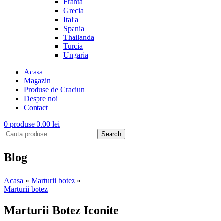
Franta
Grecia
Italia
Spania
Thailanda
Turcia
Ungaria
Acasa
Magazin
Produse de Craciun
Despre noi
Contact
0
produse
0.00
lei
Search
Blog
Acasa
»
Marturii botez
»
Marturii botez
Marturii Botez Iconite