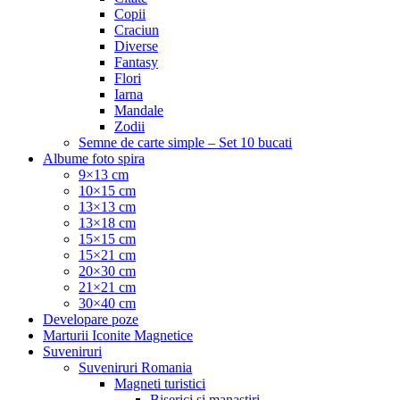
Copii
Craciun
Diverse
Fantasy
Flori
Iarna
Mandale
Zodii
Semne de carte simple – Set 10 bucati
Albume foto spira
9×13 cm
10×15 cm
13×13 cm
13×18 cm
15×15 cm
15×21 cm
20×30 cm
21×21 cm
30×40 cm
Developare poze
Marturii Iconite Magnetice
Suveniruri
Suveniruri Romania
Magneti turistici
Biserici si manastiri