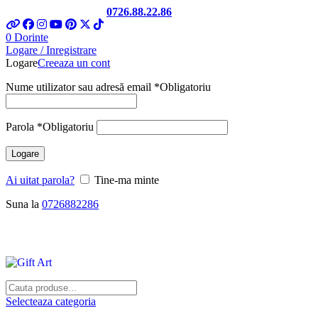
Telefon si Whatsapp
0726.88.22.86
0
Dorinte
Logare / Inregistrare
Logare
Creeaza un cont
Nume utilizator sau adresă email
*
Obligatoriu
Parola
*
Obligatoriu
Logare
Ai uitat parola?
Tine-ma minte
Suna la
0726882286
Selecteaza categoria