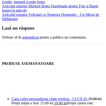
iconite
,
marturii iconite botez
Articolul anterior
Marturii Botez Handmade pentru Fete si Baieti
Inapoi la articole
Articolul urmator
Felicitari cu Nasterea Domnului – Un Mesaj de
Sărbătoare
Lasă un răspuns
Trebuie să fii
autentificat
pentru a publica un comentariu.
PRODUSE ASEMANATOARE
Cana cafea personalizata citate engleza - CCCE-01
25.00
lei
Prețul inițial a fost: 25.00 lei.
19.00
lei
Prețul curent este: