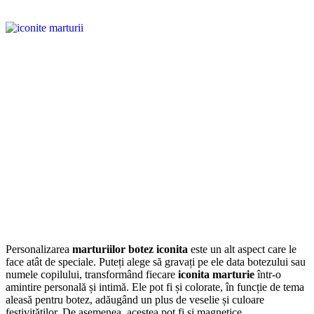
Personalizarea
marturiilor botez iconita
este un alt aspect care le
face atât de speciale. Puteți alege să gravați pe ele data botezului sau
numele copilului, transformând fiecare
iconita marturie
într-o
amintire personală și intimă. Ele pot fi și colorate, în funcție de tema
aleasă pentru botez, adăugând un plus de veselie și culoare
festivităților. De asemenea, acestea pot fi si magnetice.