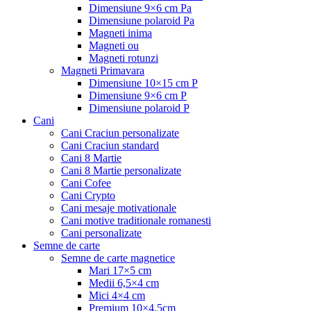
Dimensiune 9×6 cm Pa
Dimensiune polaroid Pa
Magneti inima
Magneti ou
Magneti rotunzi
Magneti Primavara
Dimensiune 10×15 cm P
Dimensiune 9×6 cm P
Dimensiune polaroid P
Cani
Cani Craciun personalizate
Cani Craciun standard
Cani 8 Martie
Cani 8 Martie personalizate
Cani Cofee
Cani Crypto
Cani mesaje motivationale
Cani motive traditionale romanesti
Cani personalizate
Semne de carte
Semne de carte magnetice
Mari 17×5 cm
Medii 6,5×4 cm
Mici 4×4 cm
Premium 10×4,5cm