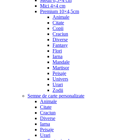
Medii 6,5×4 cm
Mici 4×4 cm
Premium 10×4,5cm
Animale
Citate
Copii
Craciun
Diverse
Fantasy
Flori
Iarna
Mandale
Martisor
Peisaje
Univers
Urari
Zodii
Semne de carte personalizate
Animale
Citate
Craciun
Diverse
Iarna
Peisaje
Urari