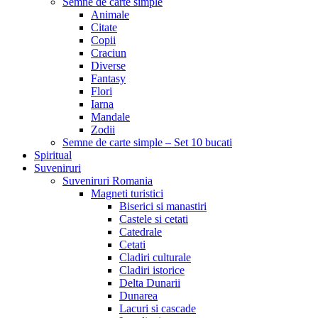
Semne de carte simple
Animale
Citate
Copii
Craciun
Diverse
Fantasy
Flori
Iarna
Mandale
Zodii
Semne de carte simple – Set 10 bucati
Spiritual
Suveniruri
Suveniruri Romania
Magneti turistici
Biserici si manastiri
Castele si cetati
Catedrale
Cetati
Cladiri culturale
Cladiri istorice
Delta Dunarii
Dunarea
Lacuri si cascade