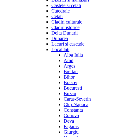
Castele si cetati
Catedrale
Cetati
Cladiri culturale
Cladiri istorice
Delta Dunarii
Dunarea
Lacuri si cascade
Localitati
Alba Iulia
Arad
Arges
Biertan
Bihor
Brasov
Bucuresti
Buzau
Caras-Severin
Cluj-Napoca
Constanta
Craiova
Deva
Fagaras
Giurgiu