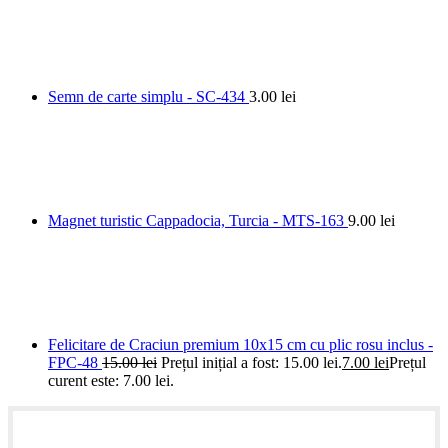
Semn de carte simplu - SC-434
3.00
lei
Magnet turistic Cappadocia, Turcia - MTS-163
9.00
lei
Felicitare de Craciun premium 10x15 cm cu plic rosu inclus -
FPC-48
15.00
lei
Prețul inițial a fost: 15.00 lei.
7.00
lei
Prețul
curent este: 7.00 lei.