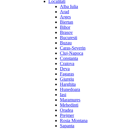
Localitati
Alba Iulia
Arad
Arges
Biertan
Bihor
Brasov
Bucuresti
Buzau
Caras-Severin
Cluj-Napoca
Constanta
Craiova
Deva
Fagaras
Giurgiu
Harghita
Hunedoara
Iasi
Maramures
Mehedinti
Oradea
Prejmer
Rosia Montana
Sapanta