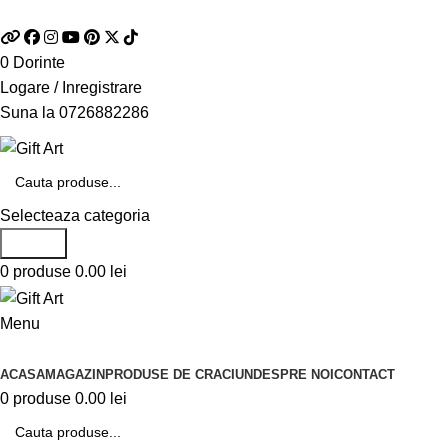
Telefon si Whatsapp
0726.88.22.86
0
Dorinte
Logare / Inregistrare
Suna la
0726882286
Selecteaza categoria
Search
0
produse
0.00
lei
Menu
Categorii de produse
ACASA
MAGAZIN
PRODUSE DE CRACIUN
DESPRE NOI
CONTACT
0
produse
0.00
lei