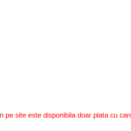
Informatii utile
Termeni si conditii
Politica de confidentialitate
Politica de livrare si retur
Politică cookie-uri (UE)
ANPC
pe site este disponibila doar plata cu card