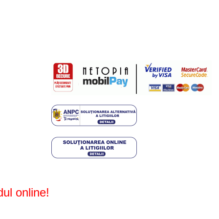
Plati sigure prin MobilPay
ul online!