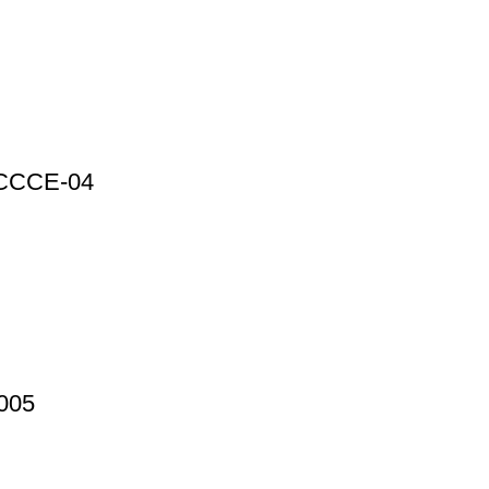
– CCCE-04
-005