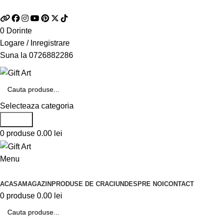
Telefon si Whatsapp
0726.88.22.86
0
Dorinte
Logare / Inregistrare
Suna la
0726882286
Selecteaza categoria
Search
0
produse
0.00
lei
Menu
Categorii de produse
ACASA
MAGAZIN
PRODUSE DE CRACIUN
DESPRE NOI
CONTACT
0
produse
0.00
lei