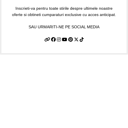
Inscrieti-va pentru toate stirile despre ultimele noastre
oferte si obtineti cumparaturi exclusive cu acces anticipat.
SAU URMARITI-NE PE SOCIAL MEDIA
Informatii utile
Termeni si conditii
Politica de confidentialitate
Politica de livrare si retur
Politică cookie-uri (UE)
ANPC
Plati sigure prin MobilPay