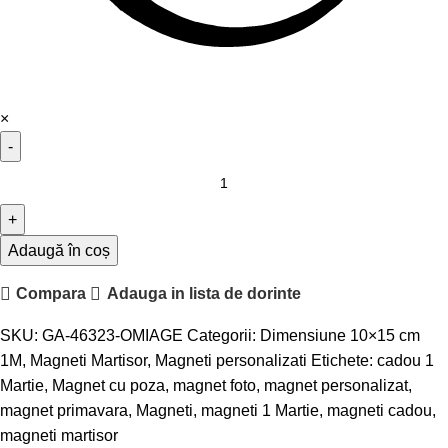
×
Adaugă în coș
Compara
Adauga in lista de dorinte
SKU:
GA-46323-OMIAGE
Categorii:
Dimensiune 10×15 cm
1M
,
Magneti Martisor
,
Magneti personalizati
Etichete:
cadou 1
Martie
,
Magnet cu poza
,
magnet foto
,
magnet personalizat
,
magnet primavara
,
Magneti
,
magneti 1 Martie
,
magneti cadou
,
magneti martisor