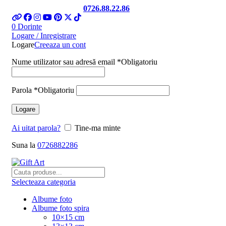
Telefon si Whatsapp
0726.88.22.86
0
Dorinte
Logare / Inregistrare
Logare
Creeaza un cont
Nume utilizator sau adresă email
*
Obligatoriu
Parola
*
Obligatoriu
Logare
Ai uitat parola?
Tine-ma minte
Suna la
0726882286
Selecteaza categoria
Albume foto
Albume foto spira
10×15 cm