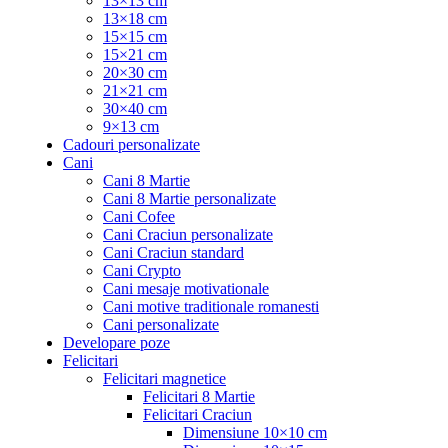
13×13 cm
13×18 cm
15×15 cm
15×21 cm
20×30 cm
21×21 cm
30×40 cm
9×13 cm
Cadouri personalizate
Cani
Cani 8 Martie
Cani 8 Martie personalizate
Cani Cofee
Cani Craciun personalizate
Cani Craciun standard
Cani Crypto
Cani mesaje motivationale
Cani motive traditionale romanesti
Cani personalizate
Developare poze
Felicitari
Felicitari magnetice
Felicitari 8 Martie
Felicitari Craciun
Dimensiune 10×10 cm