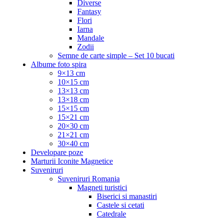
Diverse
Fantasy
Flori
Iarna
Mandale
Zodii
Semne de carte simple – Set 10 bucati
Albume foto spira
9×13 cm
10×15 cm
13×13 cm
13×18 cm
15×15 cm
15×21 cm
20×30 cm
21×21 cm
30×40 cm
Developare poze
Marturii Iconite Magnetice
Suveniruri
Suveniruri Romania
Magneti turistici
Biserici si manastiri
Castele si cetati
Catedrale