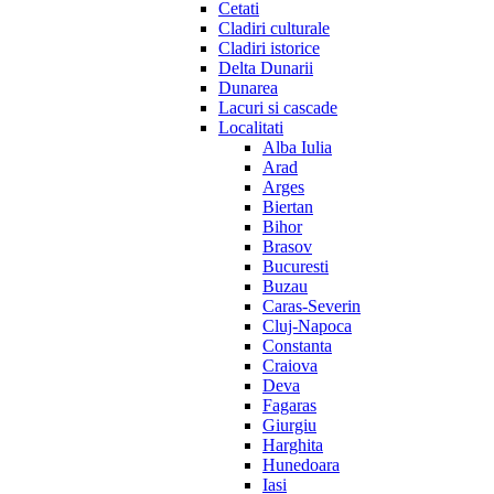
Cetati
Cladiri culturale
Cladiri istorice
Delta Dunarii
Dunarea
Lacuri si cascade
Localitati
Alba Iulia
Arad
Arges
Biertan
Bihor
Brasov
Bucuresti
Buzau
Caras-Severin
Cluj-Napoca
Constanta
Craiova
Deva
Fagaras
Giurgiu
Harghita
Hunedoara
Iasi