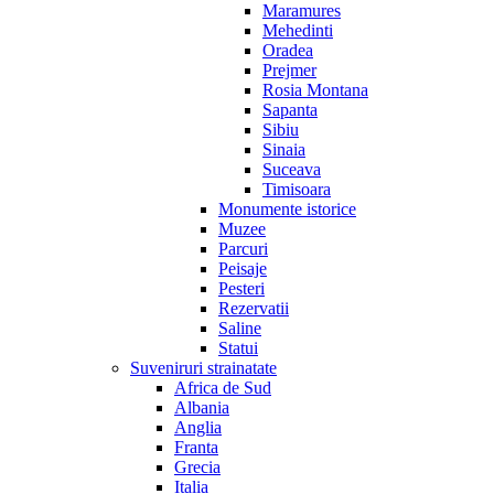
Maramures
Mehedinti
Oradea
Prejmer
Rosia Montana
Sapanta
Sibiu
Sinaia
Suceava
Timisoara
Monumente istorice
Muzee
Parcuri
Peisaje
Pesteri
Rezervatii
Saline
Statui
Suveniruri strainatate
Africa de Sud
Albania
Anglia
Franta
Grecia
Italia