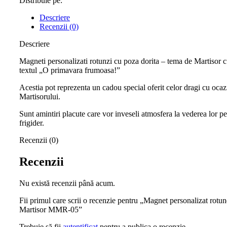
Distribuie pe:
Descriere
Recenzii (0)
Descriere
Magneti personalizati rotunzi cu poza dorita – tema de Martisor 
textul „O primavara frumoasa!”
Acestia pot reprezenta un cadou special oferit celor dragi cu ocaz
Martisorului.
Sunt amintiri placute care vor inveseli atmosfera la vederea lor pe
frigider.
Recenzii (0)
Recenzii
Nu există recenzii până acum.
Fii primul care scrii o recenzie pentru „Magnet personalizat rotu
Martisor MMR-05”
Trebuie să fii
autentificat
pentru a publica o recenzie.