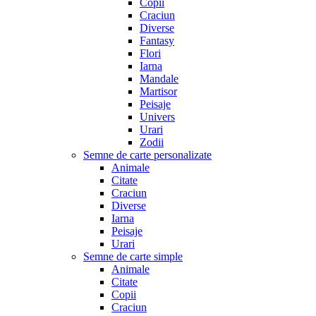
Copii
Craciun
Diverse
Fantasy
Flori
Iarna
Mandale
Martisor
Peisaje
Univers
Urari
Zodii
Semne de carte personalizate
Animale
Citate
Craciun
Diverse
Iarna
Peisaje
Urari
Semne de carte simple
Animale
Citate
Copii
Craciun