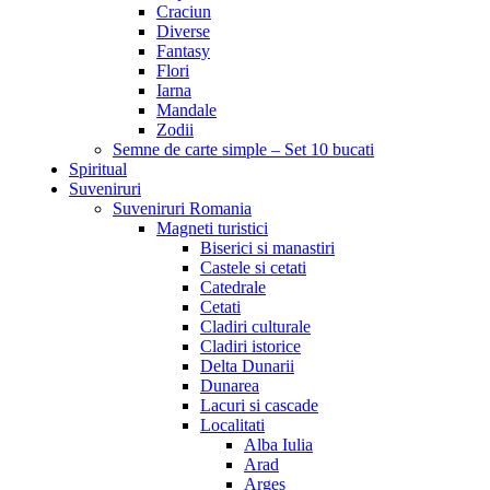
Craciun
Diverse
Fantasy
Flori
Iarna
Mandale
Zodii
Semne de carte simple – Set 10 bucati
Spiritual
Suveniruri
Suveniruri Romania
Magneti turistici
Biserici si manastiri
Castele si cetati
Catedrale
Cetati
Cladiri culturale
Cladiri istorice
Delta Dunarii
Dunarea
Lacuri si cascade
Localitati
Alba Iulia
Arad
Arges