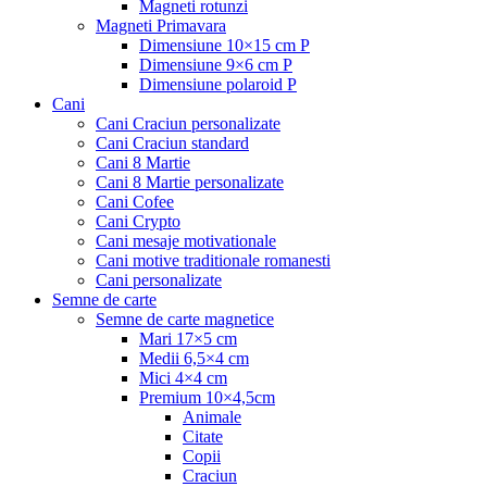
Magneti rotunzi
Magneti Primavara
Dimensiune 10×15 cm P
Dimensiune 9×6 cm P
Dimensiune polaroid P
Cani
Cani Craciun personalizate
Cani Craciun standard
Cani 8 Martie
Cani 8 Martie personalizate
Cani Cofee
Cani Crypto
Cani mesaje motivationale
Cani motive traditionale romanesti
Cani personalizate
Semne de carte
Semne de carte magnetice
Mari 17×5 cm
Medii 6,5×4 cm
Mici 4×4 cm
Premium 10×4,5cm
Animale
Citate
Copii
Craciun