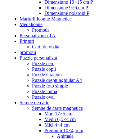
Dimensiune 10×15 cm P
Dimensiune 9×6 cm P
Dimensiune polaroid P
Marturii Iconite Magnetice
Medalioane
Promotii
Personalizarea TA
Printuri
Carti de vizita
promotii
Puzzle personalizat
Puzzle cerc
Puzzle copii
Puzzle Craciun
Puzzle dreptunghiular A4
Puzzle foto simple
Puzzle inima
Puzzle oval
Semne de carte
Semne de carte magnetice
Mari 17×5 cm
Medii 6,5×4 cm
Mici 4×4 cm
Premium 10×4,5cm
Animale