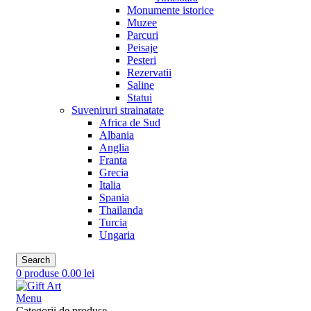
Monumente istorice
Muzee
Parcuri
Peisaje
Pesteri
Rezervatii
Saline
Statui
Suveniruri strainatate
Africa de Sud
Albania
Anglia
Franta
Grecia
Italia
Spania
Thailanda
Turcia
Ungaria
Search
0
produse
0.00
lei
Menu
Categorii de produse