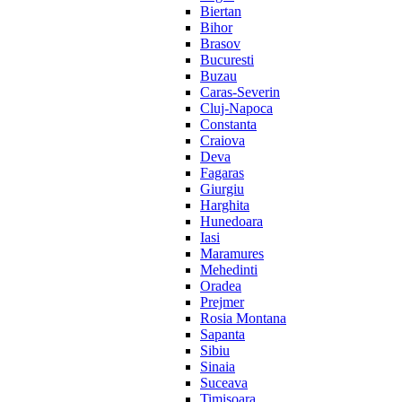
Biertan
Bihor
Brasov
Bucuresti
Buzau
Caras-Severin
Cluj-Napoca
Constanta
Craiova
Deva
Fagaras
Giurgiu
Harghita
Hunedoara
Iasi
Maramures
Mehedinti
Oradea
Prejmer
Rosia Montana
Sapanta
Sibiu
Sinaia
Suceava
Timisoara