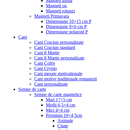
Magneti inima
Magneti ou
Magneti rotunzi
Magneti Primavara
Dimensiune 10×15 cm P
Dimensiune 9×6 cm P
Dimensiune polaroid P
Cani
Cani Craciun personalizate
Cani Craciun standard
Cani 8 Martie
Cani 8 Martie personalizate
Cani Cofee
Cani Crypto
Cani mesaje motivationale
Cani motive traditionale romanesti
Cani personalizate
Semne de carte
Semne de carte magnetice
Mari 17×5 cm
Medii 6,5×4 cm
Mici 4×4 cm
Premium 10×4,5cm
Animale
Citate