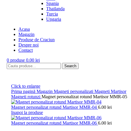
Spania
Thailanda
Turcia
Ungaria
Acasa
Magazin
Produse de Craciun
Despre noi
Contact
0
produse
0.00
lei
Search
Click to enlarge
Prima pagină
Magazin
Magneti personalizati
Magneti Martisor
Magneti rotunzi
Magnet personalizat rotund Martisor MMR-05
Magnet personalizat rotund Martisor MMR-04
6.00
lei
Inapoi la produse
Magnet personalizat rotund Martisor MMR-06
6.00
lei