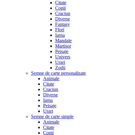
Citate
Copii
Craciun
Diverse
Fantasy
Flori
Iarna
Mandale
Martisor
Peisaje
Univers
Urari
Zodii
Semne de carte personalizate
Animale
Citate
Craciun
Diverse
Iarna
Peisaje
Urari
Semne de carte simple
Animale
Citate
Copii