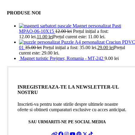
PRODUSE NOI
Magnet personalizat Pasti
MPAO-06-10X15
12.00
lei
Prețul inițial a fost:
12.00 lei.
11.00
lei
Prețul curent este: 11.00 lei.
Puzzle A4 personalizat Craciun PDVC
01
35.00
lei
Prețul inițial a fost: 35.00 lei.
29.00
lei
Prețul
curent este: 29.00 lei.
Magnet turistic Prejmer, Romania - MT-242
9.00
lei
INREGISTREAZA-TE LA NEWSLETTER-UL
NOSTRU
Inscrieti-va pentru toate stirile despre ultimele noastre
oferte si obtineti cumparaturi exclusive cu acces anticipat.
SAU URMARITI-NE PE SOCIAL MEDIA