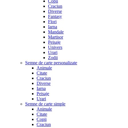
Copii
Craciun
Diverse
Fantasy
Flori
Iarna
Mandale
Martisor
Peisaje
Univers
Urari
Zodii
Semne de carte personalizate
Animale
Citate
Craciun
Diverse
Iarna
Peisaje
Urari
Semne de carte simple
Animale
Citate
Copii
Craciun