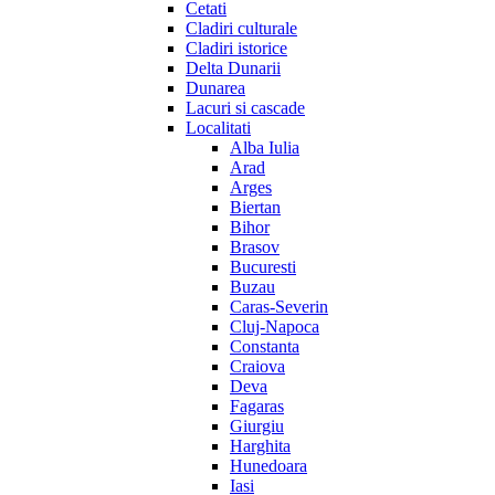
Cetati
Cladiri culturale
Cladiri istorice
Delta Dunarii
Dunarea
Lacuri si cascade
Localitati
Alba Iulia
Arad
Arges
Biertan
Bihor
Brasov
Bucuresti
Buzau
Caras-Severin
Cluj-Napoca
Constanta
Craiova
Deva
Fagaras
Giurgiu
Harghita
Hunedoara
Iasi