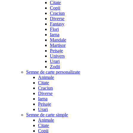
Citate
Copii
Craciun
Diverse
Fantasy
Flori
Iarna
Mandale
Martisor
Peisaje
Univers
Urari
Zodii
Semne de carte personalizate
Animale
Citate
Craciun
Diverse
Iarna
Peisaje
Urari
Semne de carte simple
Animale
Citate
Copii