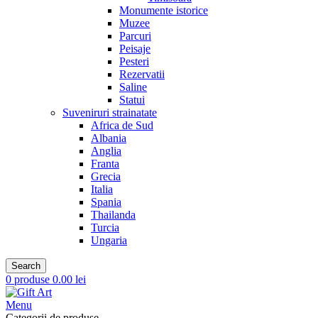
Monumente istorice
Muzee
Parcuri
Peisaje
Pesteri
Rezervatii
Saline
Statui
Suveniruri strainatate
Africa de Sud
Albania
Anglia
Franta
Grecia
Italia
Spania
Thailanda
Turcia
Ungaria
Search
0
produse
0.00
lei
Menu
Categorii de produse