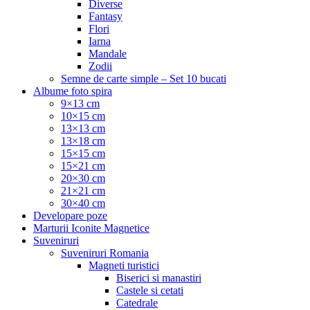
Diverse
Fantasy
Flori
Iarna
Mandale
Zodii
Semne de carte simple – Set 10 bucati
Albume foto spira
9×13 cm
10×15 cm
13×13 cm
13×18 cm
15×15 cm
15×21 cm
20×30 cm
21×21 cm
30×40 cm
Developare poze
Marturii Iconite Magnetice
Suveniruri
Suveniruri Romania
Magneti turistici
Biserici si manastiri
Castele si cetati
Catedrale