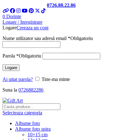
Telefon si Whatsapp
0726.88.22.86
0
Dorinte
Logare / Inregistrare
Logare
Creeaza un cont
Nume utilizator sau adresă email
*
Obligatoriu
Parola
*
Obligatoriu
Logare
Ai uitat parola?
Tine-ma minte
Suna la
0726882286
Selecteaza categoria
Albume foto
Albume foto spira
10×15 cm