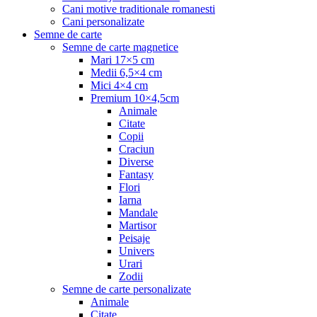
Cani motive traditionale romanesti
Cani personalizate
Semne de carte
Semne de carte magnetice
Mari 17×5 cm
Medii 6,5×4 cm
Mici 4×4 cm
Premium 10×4,5cm
Animale
Citate
Copii
Craciun
Diverse
Fantasy
Flori
Iarna
Mandale
Martisor
Peisaje
Univers
Urari
Zodii
Semne de carte personalizate
Animale
Citate