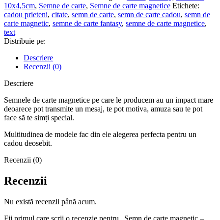
10x4,5cm
,
Semne de carte
,
Semne de carte magnetice
Etichete:
cadou prieteni
,
citate
,
semn de carte
,
semn de carte cadou
,
semn de
carte magnetic
,
semne de carte fantasy
,
semne de carte magnetice
,
text
Distribuie pe:
Descriere
Recenzii (0)
Descriere
Semnele de carte magnetice pe care le producem au un impact mare
deoarece pot transmite un mesaj, te pot motiva, amuza sau te pot
face să te simți special.
Multitudinea de modele fac din ele alegerea perfecta pentru un
cadou deosebit.
Recenzii (0)
Recenzii
Nu există recenzii până acum.
Fii primul care scrii o recenzie pentru „Semn de carte magnetic –