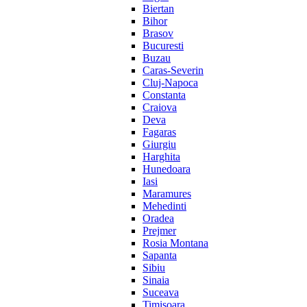
Biertan
Bihor
Brasov
Bucuresti
Buzau
Caras-Severin
Cluj-Napoca
Constanta
Craiova
Deva
Fagaras
Giurgiu
Harghita
Hunedoara
Iasi
Maramures
Mehedinti
Oradea
Prejmer
Rosia Montana
Sapanta
Sibiu
Sinaia
Suceava
Timisoara