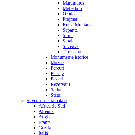
Maramures
Mehedinti
Oradea
Prejmer
Rosia Montana
Sapanta
Sibiu
Sinaia
Suceava
Timisoara
Monumente istorice
Muzee
Parcuri
Peisaje
Pesteri
Rezervatii
Saline
Statui
Suveniruri strainatate
Africa de Sud
Albania
Anglia
Franta
Grecia
Italia