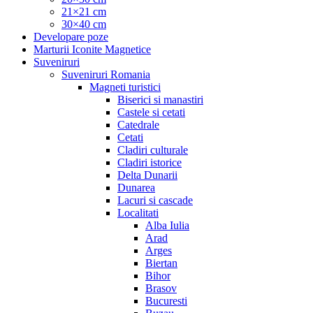
21×21 cm
30×40 cm
Developare poze
Marturii Iconite Magnetice
Suveniruri
Suveniruri Romania
Magneti turistici
Biserici si manastiri
Castele si cetati
Catedrale
Cetati
Cladiri culturale
Cladiri istorice
Delta Dunarii
Dunarea
Lacuri si cascade
Localitati
Alba Iulia
Arad
Arges
Biertan
Bihor
Brasov
Bucuresti