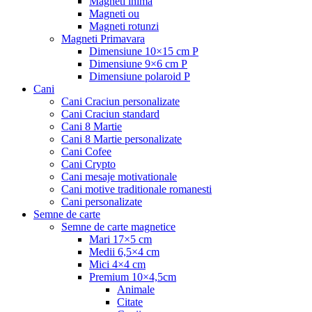
Magneti inima
Magneti ou
Magneti rotunzi
Magneti Primavara
Dimensiune 10×15 cm P
Dimensiune 9×6 cm P
Dimensiune polaroid P
Cani
Cani Craciun personalizate
Cani Craciun standard
Cani 8 Martie
Cani 8 Martie personalizate
Cani Cofee
Cani Crypto
Cani mesaje motivationale
Cani motive traditionale romanesti
Cani personalizate
Semne de carte
Semne de carte magnetice
Mari 17×5 cm
Medii 6,5×4 cm
Mici 4×4 cm
Premium 10×4,5cm
Animale
Citate