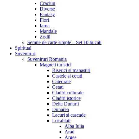
Craciun
Diverse
Fantasy
Flori
Iarna
Mandale
Zodii
Semne de carte simple – Set 10 bucati
Spiritual
Suveniruri
Suveniruri Romania
Magneti turistici
Biserici si manastiri
Castele si cetati
Catedrale
Cetati
Cladiri culturale
Cladiri istorice
Delta Dunarii
Dunarea
Lacuri si cascade
Localitati
Alba Iulia
Arad
Arges