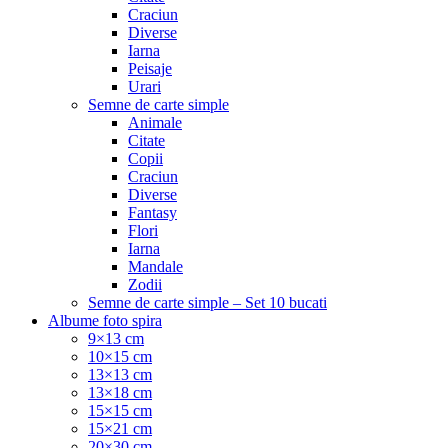
Craciun
Diverse
Iarna
Peisaje
Urari
Semne de carte simple
Animale
Citate
Copii
Craciun
Diverse
Fantasy
Flori
Iarna
Mandale
Zodii
Semne de carte simple – Set 10 bucati
Albume foto spira
9×13 cm
10×15 cm
13×13 cm
13×18 cm
15×15 cm
15×21 cm
20×30 cm