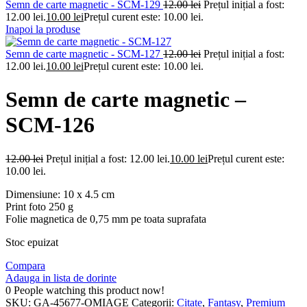
Semn de carte magnetic - SCM-129
12.00
lei
Prețul inițial a fost:
12.00 lei.
10.00
lei
Prețul curent este: 10.00 lei.
Inapoi la produse
Semn de carte magnetic - SCM-127
12.00
lei
Prețul inițial a fost:
12.00 lei.
10.00
lei
Prețul curent este: 10.00 lei.
Semn de carte magnetic –
SCM-126
12.00
lei
Prețul inițial a fost: 12.00 lei.
10.00
lei
Prețul curent este:
10.00 lei.
Dimensiune: 10 x 4.5 cm
Print foto 250 g
Folie magnetica de 0,75 mm pe toata suprafata
Stoc epuizat
Compara
Adauga in lista de dorinte
0
People watching this product now!
SKU:
GA-45677-OMIAGE
Categorii:
Citate
,
Fantasy
,
Premium