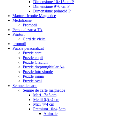
Dimensiune 10×15 cm P
Dimensiune 9×6 cm P
Dimensiune polaroid P
Marturii Iconite Magnetice
Medalioane
Promotii
Personalizarea TA
Printuri
Carti de vizita
promotii
Puzzle personalizat
Puzzle cerc
Puzzle copii
Puzzle Craciun
Puzzle dreptunghiular A4
Puzzle foto simple
Puzzle inima
Puzzle oval
Semne de carte
Semne de carte magnetice
Mari 17×5 cm
Medii 6,5×4 cm
Mici 4×4 cm
Premium 10×4,5cm
Animale