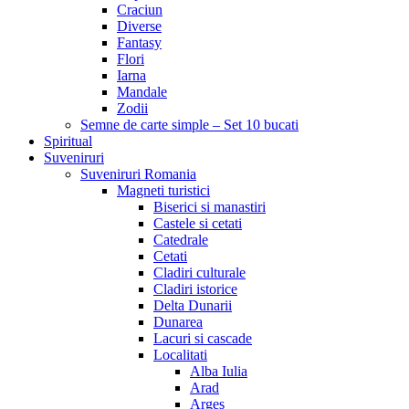
Craciun
Diverse
Fantasy
Flori
Iarna
Mandale
Zodii
Semne de carte simple – Set 10 bucati
Spiritual
Suveniruri
Suveniruri Romania
Magneti turistici
Biserici si manastiri
Castele si cetati
Catedrale
Cetati
Cladiri culturale
Cladiri istorice
Delta Dunarii
Dunarea
Lacuri si cascade
Localitati
Alba Iulia
Arad
Arges