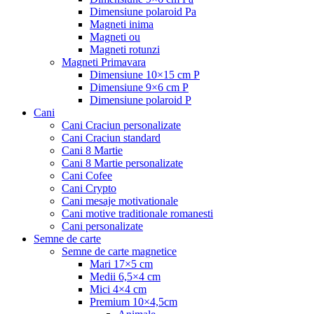
Dimensiune polaroid Pa
Magneti inima
Magneti ou
Magneti rotunzi
Magneti Primavara
Dimensiune 10×15 cm P
Dimensiune 9×6 cm P
Dimensiune polaroid P
Cani
Cani Craciun personalizate
Cani Craciun standard
Cani 8 Martie
Cani 8 Martie personalizate
Cani Cofee
Cani Crypto
Cani mesaje motivationale
Cani motive traditionale romanesti
Cani personalizate
Semne de carte
Semne de carte magnetice
Mari 17×5 cm
Medii 6,5×4 cm
Mici 4×4 cm
Premium 10×4,5cm