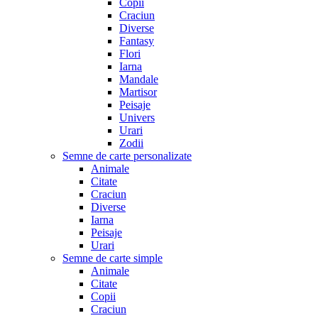
Copii
Craciun
Diverse
Fantasy
Flori
Iarna
Mandale
Martisor
Peisaje
Univers
Urari
Zodii
Semne de carte personalizate
Animale
Citate
Craciun
Diverse
Iarna
Peisaje
Urari
Semne de carte simple
Animale
Citate
Copii
Craciun