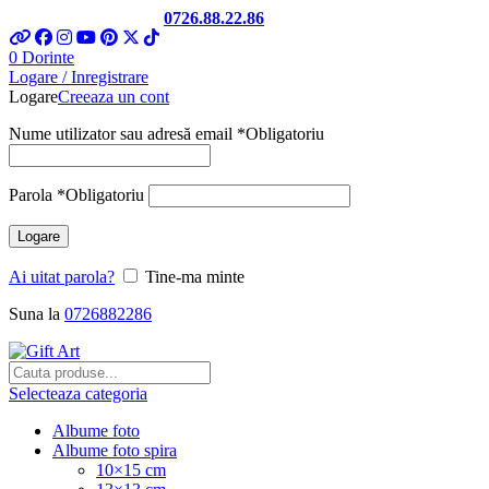
Telefon si Whatsapp
0726.88.22.86
0
Dorinte
Logare / Inregistrare
Logare
Creeaza un cont
Nume utilizator sau adresă email
*
Obligatoriu
Parola
*
Obligatoriu
Logare
Ai uitat parola?
Tine-ma minte
Suna la
0726882286
Selecteaza categoria
Albume foto
Albume foto spira
10×15 cm