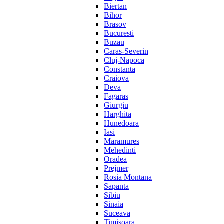
Biertan
Bihor
Brasov
Bucuresti
Buzau
Caras-Severin
Cluj-Napoca
Constanta
Craiova
Deva
Fagaras
Giurgiu
Harghita
Hunedoara
Iasi
Maramures
Mehedinti
Oradea
Prejmer
Rosia Montana
Sapanta
Sibiu
Sinaia
Suceava
Timisoara