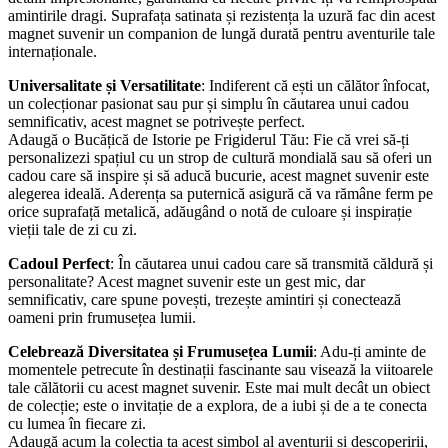
amintirile dragi. Suprafața satinata și rezistența la uzură fac din acest
magnet suvenir un companion de lungă durată pentru aventurile tale
internaționale.
Universalitate și Versatilitate
: Indiferent că ești un călător înfocat,
un colecționar pasionat sau pur și simplu în căutarea unui cadou
semnificativ, acest magnet se potrivește perfect.
Adaugă o Bucățică de Istorie pe Frigiderul Tău: Fie că vrei să-ți
personalizezi spațiul cu un strop de cultură mondială sau să oferi un
cadou care să inspire și să aducă bucurie, acest magnet suvenir este
alegerea ideală. Aderența sa puternică asigură că va rămâne ferm pe
orice suprafață metalică, adăugând o notă de culoare și inspirație
vieții tale de zi cu zi.
Cadoul Perfect
: În căutarea unui cadou care să transmită căldură și
personalitate? Acest magnet suvenir este un gest mic, dar
semnificativ, care spune povești, trezește amintiri și conectează
oameni prin frumusețea lumii.
Celebrează Diversitatea și Frumusețea Lumii
: Adu-ți aminte de
momentele petrecute în destinații fascinante sau visează la viitoarele
tale călătorii cu acest magnet suvenir. Este mai mult decât un obiect
de colecție; este o invitație de a explora, de a iubi și de a te conecta
cu lumea în fiecare zi.
Adaugă acum la colecția ta acest simbol al aventurii și descoperirii,