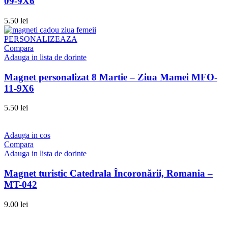
09-9X6
5.50
lei
PERSONALIZEAZA
Compara
Adauga in lista de dorinte
Magnet personalizat 8 Martie – Ziua Mamei MFO-
11-9X6
5.50
lei
Adauga in cos
Compara
Adauga in lista de dorinte
Magnet turistic Catedrala Încoronării, Romania –
MT-042
9.00
lei