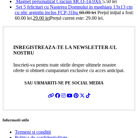
Magnet personalizat Craciun MCO-14-9X6
5.50
lei
Set 5 felicitari cu Nasterea Domnului in maghiara 13x13 cm
cu plic argintiu inclus FCP-31hu
60.00
lei
Prețul inițial a fost:
60.00 lei.
29.00
lei
Prețul curent este: 29.00 lei.
INREGISTREAZA-TE LA NEWSLETTER-UL
NOSTRU
Inscrieti-va pentru toate stirile despre ultimele noastre
oferte si obtineti cumparaturi exclusive cu acces anticipat.
SAU URMARITI-NE PE SOCIAL MEDIA
Informatii utile
Termeni si conditii
Politica de confidentialitate