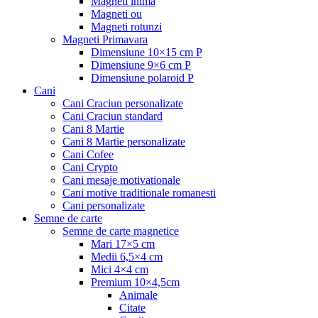
Magneti inima
Magneti ou
Magneti rotunzi
Magneti Primavara
Dimensiune 10×15 cm P
Dimensiune 9×6 cm P
Dimensiune polaroid P
Cani
Cani Craciun personalizate
Cani Craciun standard
Cani 8 Martie
Cani 8 Martie personalizate
Cani Cofee
Cani Crypto
Cani mesaje motivationale
Cani motive traditionale romanesti
Cani personalizate
Semne de carte
Semne de carte magnetice
Mari 17×5 cm
Medii 6,5×4 cm
Mici 4×4 cm
Premium 10×4,5cm
Animale
Citate