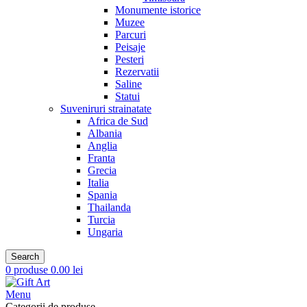
Monumente istorice
Muzee
Parcuri
Peisaje
Pesteri
Rezervatii
Saline
Statui
Suveniruri strainatate
Africa de Sud
Albania
Anglia
Franta
Grecia
Italia
Spania
Thailanda
Turcia
Ungaria
Search
0
produse
0.00
lei
Menu
Categorii de produse