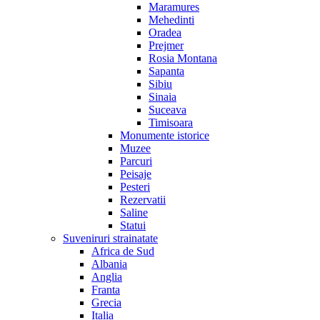
Maramures
Mehedinti
Oradea
Prejmer
Rosia Montana
Sapanta
Sibiu
Sinaia
Suceava
Timisoara
Monumente istorice
Muzee
Parcuri
Peisaje
Pesteri
Rezervatii
Saline
Statui
Suveniruri strainatate
Africa de Sud
Albania
Anglia
Franta
Grecia
Italia