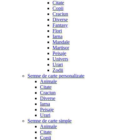
Citate
Copii
Craciun
Diverse
Fantasy
Flori
Iarna
Mandale
Martisor
Peisaje
Univers
Urari
Zodii
Semne de carte personalizate
Animale
Citate
Craciun
Diverse
Iarna
Peisaje
Urari
Semne de carte simple
Animale
Citate
Copii