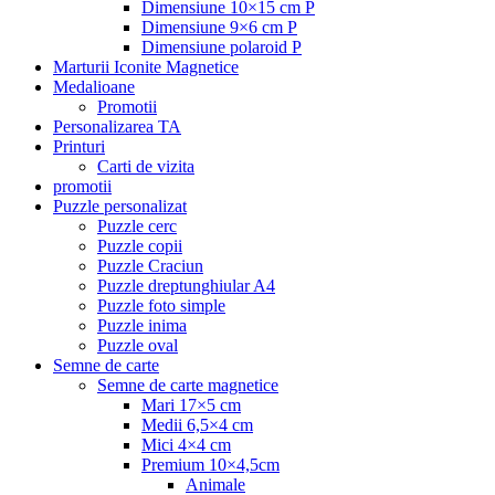
Dimensiune 10×15 cm P
Dimensiune 9×6 cm P
Dimensiune polaroid P
Marturii Iconite Magnetice
Medalioane
Promotii
Personalizarea TA
Printuri
Carti de vizita
promotii
Puzzle personalizat
Puzzle cerc
Puzzle copii
Puzzle Craciun
Puzzle dreptunghiular A4
Puzzle foto simple
Puzzle inima
Puzzle oval
Semne de carte
Semne de carte magnetice
Mari 17×5 cm
Medii 6,5×4 cm
Mici 4×4 cm
Premium 10×4,5cm
Animale