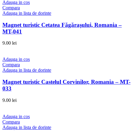
Adauga in cos
Compara
Adauga in lista de dorinte
Magnet turistic Cetatea Făgăraşului, Romania –
MT-041
9.00
lei
Adauga in cos
Compara
Adauga in lista de dorinte
Magnet turistic Castelul Corvinilor, Romania – MT-
033
9.00
lei
Adauga in cos
Compara
Adauga in lista de dorinte