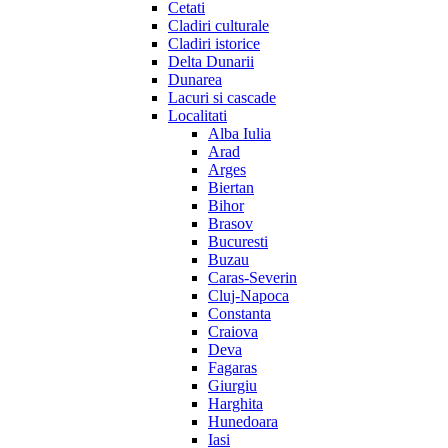
Cetati
Cladiri culturale
Cladiri istorice
Delta Dunarii
Dunarea
Lacuri si cascade
Localitati
Alba Iulia
Arad
Arges
Biertan
Bihor
Brasov
Bucuresti
Buzau
Caras-Severin
Cluj-Napoca
Constanta
Craiova
Deva
Fagaras
Giurgiu
Harghita
Hunedoara
Iasi