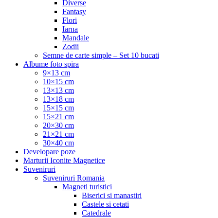
Diverse
Fantasy
Flori
Iarna
Mandale
Zodii
Semne de carte simple – Set 10 bucati
Albume foto spira
9×13 cm
10×15 cm
13×13 cm
13×18 cm
15×15 cm
15×21 cm
20×30 cm
21×21 cm
30×40 cm
Developare poze
Marturii Iconite Magnetice
Suveniruri
Suveniruri Romania
Magneti turistici
Biserici si manastiri
Castele si cetati
Catedrale