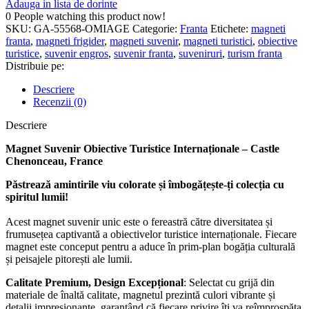
Adauga in lista de dorinte
0
People watching this product now!
SKU:
GA-55568-OMIAGE
Categorie:
Franta
Etichete:
magneti
franta
,
magneti frigider
,
magneti suvenir
,
magneti turistici
,
obiective
turistice
,
suvenir engros
,
suvenir franta
,
suveniruri
,
turism franta
Distribuie pe:
Descriere
Recenzii (0)
Descriere
Magnet Suvenir Obiective Turistice Internaționale – Castle
Chenonceau, France
Păstrează amintirile viu colorate și îmbogățește-ți colecția cu
spiritul lumii!
Acest magnet suvenir unic este o fereastră către diversitatea și
frumusețea captivantă a obiectivelor turistice internaționale. Fiecare
magnet este conceput pentru a aduce în prim-plan bogăția culturală
și peisajele pitorești ale lumii.
Calitate Premium, Design Excepțional
: Selectat cu grijă din
materiale de înaltă calitate, magnetul prezintă culori vibrante și
detalii impresionante, garantând că fiecare privire îți va reîmprospăta