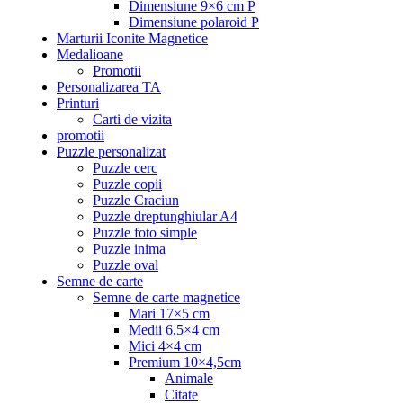
Dimensiune 9×6 cm P
Dimensiune polaroid P
Marturii Iconite Magnetice
Medalioane
Promotii
Personalizarea TA
Printuri
Carti de vizita
promotii
Puzzle personalizat
Puzzle cerc
Puzzle copii
Puzzle Craciun
Puzzle dreptunghiular A4
Puzzle foto simple
Puzzle inima
Puzzle oval
Semne de carte
Semne de carte magnetice
Mari 17×5 cm
Medii 6,5×4 cm
Mici 4×4 cm
Premium 10×4,5cm
Animale
Citate