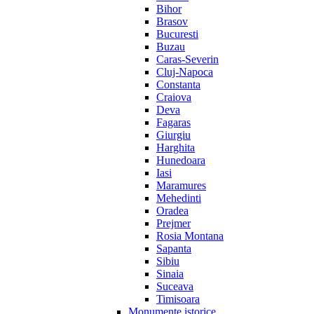
Bihor
Brasov
Bucuresti
Buzau
Caras-Severin
Cluj-Napoca
Constanta
Craiova
Deva
Fagaras
Giurgiu
Harghita
Hunedoara
Iasi
Maramures
Mehedinti
Oradea
Prejmer
Rosia Montana
Sapanta
Sibiu
Sinaia
Suceava
Timisoara
Monumente istorice