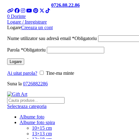
Telefon si Whatsapp
0726.88.22.86
0
Dorinte
Logare / Inregistrare
Logare
Creeaza un cont
Nume utilizator sau adresă email
*
Obligatoriu
Parola
*
Obligatoriu
Logare
Ai uitat parola?
Tine-ma minte
Suna la
0726882286
Selecteaza categoria
Albume foto
Albume foto spira
10×15 cm
13×13 cm