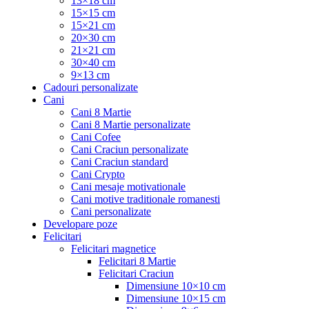
13×18 cm
15×15 cm
15×21 cm
20×30 cm
21×21 cm
30×40 cm
9×13 cm
Cadouri personalizate
Cani
Cani 8 Martie
Cani 8 Martie personalizate
Cani Cofee
Cani Craciun personalizate
Cani Craciun standard
Cani Crypto
Cani mesaje motivationale
Cani motive traditionale romanesti
Cani personalizate
Developare poze
Felicitari
Felicitari magnetice
Felicitari 8 Martie
Felicitari Craciun
Dimensiune 10×10 cm
Dimensiune 10×15 cm