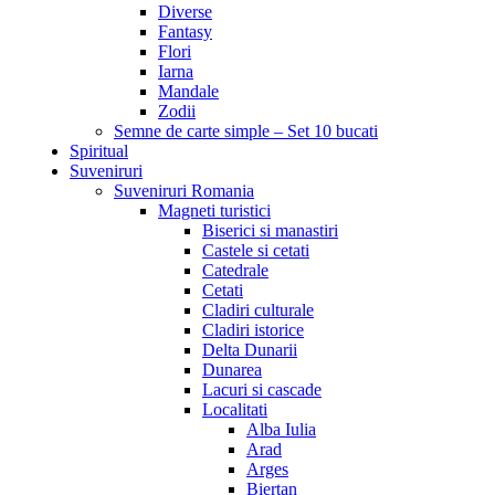
Diverse
Fantasy
Flori
Iarna
Mandale
Zodii
Semne de carte simple – Set 10 bucati
Spiritual
Suveniruri
Suveniruri Romania
Magneti turistici
Biserici si manastiri
Castele si cetati
Catedrale
Cetati
Cladiri culturale
Cladiri istorice
Delta Dunarii
Dunarea
Lacuri si cascade
Localitati
Alba Iulia
Arad
Arges
Biertan