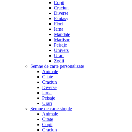
Copii
Craciun
Diverse
Fantasy
Flori
Iarna
Mandale
Martisor
Peisaje
Univers
Urari
Zodii
Semne de carte personalizate
Animale
Citate
Craciun
Diverse
Iarna
Peisaje
Urari
Semne de carte simple
Animale
Citate
Copii
Craciun