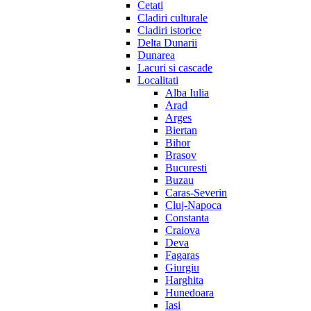
Cetati
Cladiri culturale
Cladiri istorice
Delta Dunarii
Dunarea
Lacuri si cascade
Localitati
Alba Iulia
Arad
Arges
Biertan
Bihor
Brasov
Bucuresti
Buzau
Caras-Severin
Cluj-Napoca
Constanta
Craiova
Deva
Fagaras
Giurgiu
Harghita
Hunedoara
Iasi