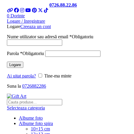
Telefon si Whatsapp
0726.88.22.86
0
Dorinte
Logare / Inregistrare
Logare
Creeaza un cont
Nume utilizator sau adresă email
*
Obligatoriu
Parola
*
Obligatoriu
Logare
Ai uitat parola?
Tine-ma minte
Suna la
0726882286
Selecteaza categoria
Albume foto
Albume foto spira
10×15 cm