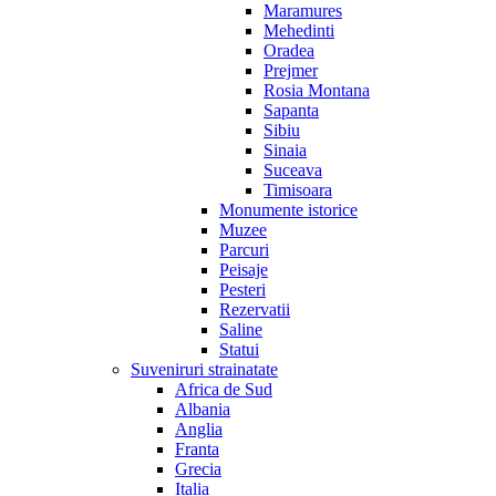
Maramures
Mehedinti
Oradea
Prejmer
Rosia Montana
Sapanta
Sibiu
Sinaia
Suceava
Timisoara
Monumente istorice
Muzee
Parcuri
Peisaje
Pesteri
Rezervatii
Saline
Statui
Suveniruri strainatate
Africa de Sud
Albania
Anglia
Franta
Grecia
Italia