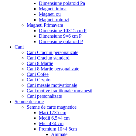
Dimensiune polaroid Pa
Magneti inima
Magneti ou
Magneti rotunzi
Magneti Primavara
Dimensiune 10×15 cm P
Dimensiune 9×6 cm P
Dimensiune polaroid P
Cani
Cani Craciun personalizate
Cani Craciun standard
Cani 8 Martie
Cani 8 Martie personalizate
Cani Cofee
Cani Crypto
Cani mesaje motivationale
Cani motive traditionale romanesti
Cani personalizate
Semne de carte
Semne de carte magnetice
Mari 17×5 cm
Medii 6,5×4 cm
Mici 4×4 cm
Premium 10×4,5cm
Animale