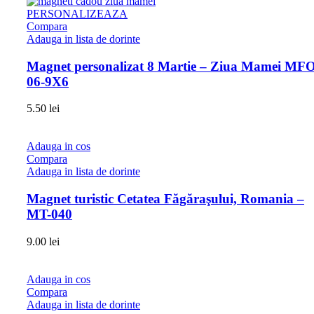
PERSONALIZEAZA
Compara
Adauga in lista de dorinte
Magnet personalizat 8 Martie – Ziua Mamei MFO
06-9X6
5.50
lei
Adauga in cos
Compara
Adauga in lista de dorinte
Magnet turistic Cetatea Făgăraşului, Romania –
MT-040
9.00
lei
Adauga in cos
Compara
Adauga in lista de dorinte