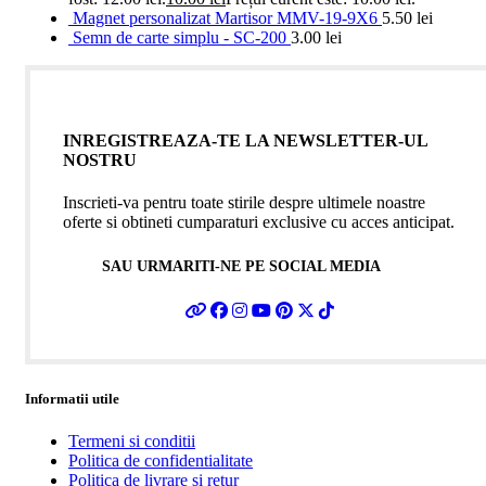
Magnet personalizat Martisor MMV-19-9X6
5.50
lei
Semn de carte simplu - SC-200
3.00
lei
INREGISTREAZA-TE LA NEWSLETTER-UL
NOSTRU
Inscrieti-va pentru toate stirile despre ultimele noastre
oferte si obtineti cumparaturi exclusive cu acces anticipat.
SAU URMARITI-NE PE SOCIAL MEDIA
Informatii utile
Termeni si conditii
Politica de confidentialitate
Politica de livrare si retur