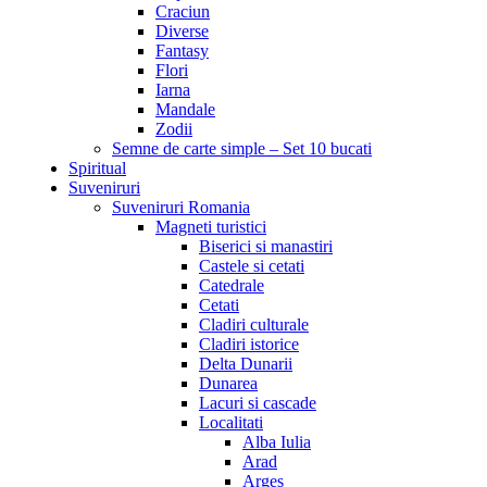
Craciun
Diverse
Fantasy
Flori
Iarna
Mandale
Zodii
Semne de carte simple – Set 10 bucati
Spiritual
Suveniruri
Suveniruri Romania
Magneti turistici
Biserici si manastiri
Castele si cetati
Catedrale
Cetati
Cladiri culturale
Cladiri istorice
Delta Dunarii
Dunarea
Lacuri si cascade
Localitati
Alba Iulia
Arad
Arges