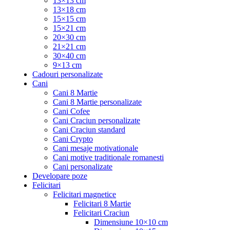
13×13 cm
13×18 cm
15×15 cm
15×21 cm
20×30 cm
21×21 cm
30×40 cm
9×13 cm
Cadouri personalizate
Cani
Cani 8 Martie
Cani 8 Martie personalizate
Cani Cofee
Cani Craciun personalizate
Cani Craciun standard
Cani Crypto
Cani mesaje motivationale
Cani motive traditionale romanesti
Cani personalizate
Developare poze
Felicitari
Felicitari magnetice
Felicitari 8 Martie
Felicitari Craciun
Dimensiune 10×10 cm