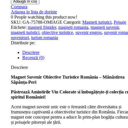
Adaugă în coș
Compara
Adauga in lista de dorinte
0
People watching this product now!
SKU:
GA-75788-OMIAGE
Categorii:
Magneti turistici
,
Peisaje
Etichete:
magneti frigider
,
magneti romania
,
magneti suvenir
,
magneti turistici
,
obiective turistice
,
suvenir engros
,
suvenir roma
suveniruri
,
turism romania
Distribuie pe:
Descriere
Recenzii (0)
Descriere
Magnet Suvenir Obiective Turistice România – Mănăstirea
Săpânța-Peri
Păstrează Amintirile Viu Colorate si î
mbogățește-ți colecția c
spiritul României!
Acest magnet suvenir unic este o fereastră către diversitatea și
frumusețea captivantă a obiectivelor turistice din România. Fieca
magnet este conceput pentru a aduce în prim-plan bogăția cultura
și peisajele pitorești ale țării.