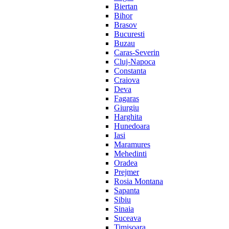
Biertan
Bihor
Brasov
Bucuresti
Buzau
Caras-Severin
Cluj-Napoca
Constanta
Craiova
Deva
Fagaras
Giurgiu
Harghita
Hunedoara
Iasi
Maramures
Mehedinti
Oradea
Prejmer
Rosia Montana
Sapanta
Sibiu
Sinaia
Suceava
Timisoara