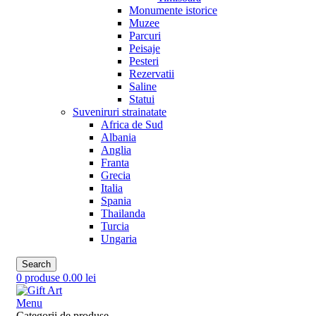
Monumente istorice
Muzee
Parcuri
Peisaje
Pesteri
Rezervatii
Saline
Statui
Suveniruri strainatate
Africa de Sud
Albania
Anglia
Franta
Grecia
Italia
Spania
Thailanda
Turcia
Ungaria
Search
0
produse
0.00
lei
Menu
Categorii de produse