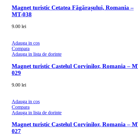
Magnet turistic Cetatea Făgărașului, Romania –
MT-038
9.00
lei
Adauga in cos
Compara
Adauga in lista de dorinte
Magnet turistic Castelul Corvinilor, Romania – M
029
9.00
lei
Adauga in cos
Compara
Adauga in lista de dorinte
Magnet turistic Castelul Corvinilor, Romania – M
027