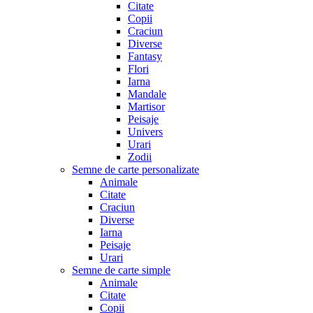
Citate
Copii
Craciun
Diverse
Fantasy
Flori
Iarna
Mandale
Martisor
Peisaje
Univers
Urari
Zodii
Semne de carte personalizate
Animale
Citate
Craciun
Diverse
Iarna
Peisaje
Urari
Semne de carte simple
Animale
Citate
Copii