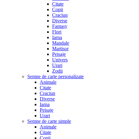
Citate
Copii
Craciun
Diverse
Fantasy
Flori
Iarna
Mandale
Martisor
Peisaje
Univers
Urari
Zodii
Semne de carte personalizate
Animale
Citate
Craciun
Diverse
Iarna
Peisaje
Urari
Semne de carte simple
Animale
Citate
Copii