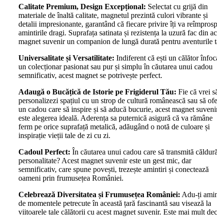
Calitate Premium, Design Excepțional:
Selectat cu grijă din
materiale de înaltă calitate, magnetul prezintă culori vibrante și
detalii impresionante, garantând că fiecare privire îți va reîmpros
amintirile dragi. Suprafața satinata și rezistența la uzură fac din ac
magnet suvenir un companion de lungă durată pentru aventurile t
Universalitate și Versatilitate:
Indiferent că ești un călător înfoc
un colecționar pasionat sau pur și simplu în căutarea unui cadou
semnificativ, acest magnet se potrivește perfect.
Adaugă o Bucățică de Istorie pe Frigiderul Tău:
Fie că vrei să
personalizezi spațiul cu un strop de cultură românească sau să ofe
un cadou care să inspire și să aducă bucurie, acest magnet suveni
este alegerea ideală. Aderența sa puternică asigură că va rămâne
ferm pe orice suprafață metalică, adăugând o notă de culoare și
inspirație vieții tale de zi cu zi.
Cadoul Perfect:
În căutarea unui cadou care să transmită căldură
personalitate? Acest magnet suvenir este un gest mic, dar
semnificativ, care spune povești, trezește amintiri și conectează
oameni prin frumusețea României.
Celebrează Diversitatea și Frumusețea României:
Adu-ți ami
de momentele petrecute în această țară fascinantă sau visează la
viitoarele tale călătorii cu acest magnet suvenir. Este mai mult dec