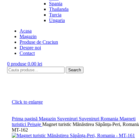
Spania
Thailanda
Turcia
Ungaria
Acasa
Magazin
Produse de Craciun
Despre noi
Contact
0
produse
0.00
lei
Search
Click to enlarge
Prima pagină
Magazin
Suveniruri
Suveniruri Romania
Magneti
turistici
Peisaje
Magnet turistic Mănăstirea Săpânța-Peri, Romani
MT-162