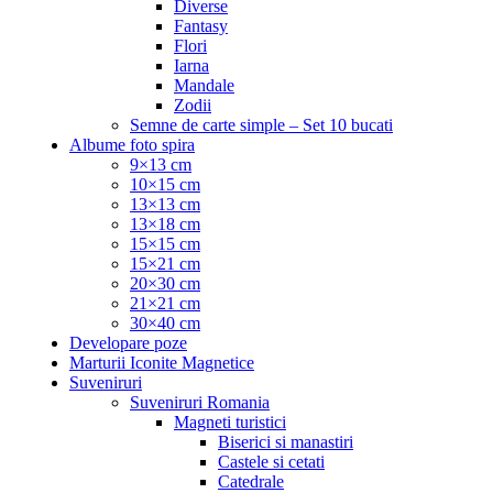
Diverse
Fantasy
Flori
Iarna
Mandale
Zodii
Semne de carte simple – Set 10 bucati
Albume foto spira
9×13 cm
10×15 cm
13×13 cm
13×18 cm
15×15 cm
15×21 cm
20×30 cm
21×21 cm
30×40 cm
Developare poze
Marturii Iconite Magnetice
Suveniruri
Suveniruri Romania
Magneti turistici
Biserici si manastiri
Castele si cetati
Catedrale