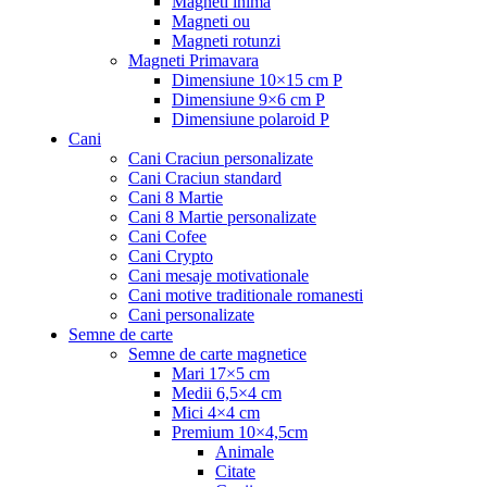
Magneti inima
Magneti ou
Magneti rotunzi
Magneti Primavara
Dimensiune 10×15 cm P
Dimensiune 9×6 cm P
Dimensiune polaroid P
Cani
Cani Craciun personalizate
Cani Craciun standard
Cani 8 Martie
Cani 8 Martie personalizate
Cani Cofee
Cani Crypto
Cani mesaje motivationale
Cani motive traditionale romanesti
Cani personalizate
Semne de carte
Semne de carte magnetice
Mari 17×5 cm
Medii 6,5×4 cm
Mici 4×4 cm
Premium 10×4,5cm
Animale
Citate