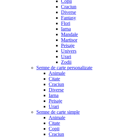
Copii
Craciun
Diverse
Fantasy
Flori
Iarna
Mandale
Martisor
Peisaje
Univers
Urari
Zodii
Semne de carte personalizate
Animale
Citate
Craciun
Diverse
Iarna
Peisaje
Urari
Semne de carte simple
Animale
Citate
Copii
Craciun