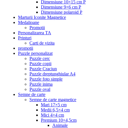
Dimensiune 10×15 cm P
Dimensiune 9×6 cm P
Dimensiune polaroid P
Marturii Iconite Magnetice
Medalioane
Promotii
Personalizarea TA
Printuri
Carti de vizita
promotii
Puzzle personalizat
Puzzle cerc
Puzzle copii
Puzzle Craciun
Puzzle dreptunghiular A4
Puzzle foto simple
Puzzle inima
Puzzle oval
Semne de carte
Semne de carte magnetice
Mari 17×5 cm
Medii 6,5×4 cm
Mici 4×4 cm
Premium 10×4,5cm
Animale