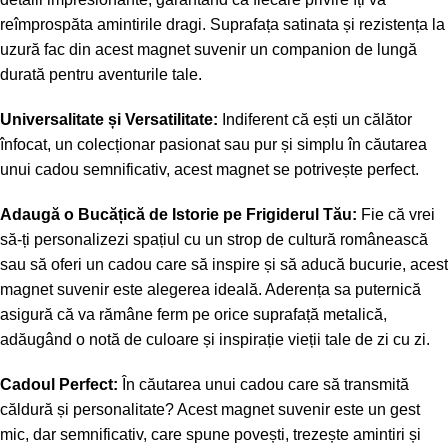
reîmprospăta amintirile dragi. Suprafața satinata și rezistența la
uzură fac din acest magnet suvenir un companion de lungă
durată pentru aventurile tale.
Universalitate și Versatilitate:
Indiferent că ești un călător
înfocat, un colecționar pasionat sau pur și simplu în căutarea
unui cadou semnificativ, acest magnet se potrivește perfect.
Adaugă o Bucățică de Istorie pe Frigiderul Tău:
Fie că vrei
să-ți personalizezi spațiul cu un strop de cultură românească
sau să oferi un cadou care să inspire și să aducă bucurie, acest
magnet suvenir este alegerea ideală. Aderența sa puternică
asigură că va rămâne ferm pe orice suprafață metalică,
adăugând o notă de culoare și inspirație vieții tale de zi cu zi.
Cadoul Perfect:
În căutarea unui cadou care să transmită
căldură și personalitate? Acest magnet suvenir este un gest
mic, dar semnificativ, care spune povești, trezește amintiri și