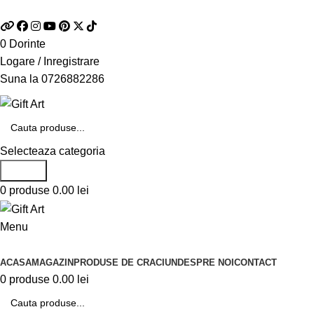
Telefon si Whatsapp
0726.88.22.86
0
Dorinte
Logare / Inregistrare
Suna la
0726882286
Selecteaza categoria
Search
0
produse
0.00
lei
Menu
Categorii de produse
ACASA
MAGAZIN
PRODUSE DE CRACIUN
DESPRE NOI
CONTACT
0
produse
0.00
lei