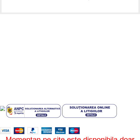
Informatii utile
Termeni si conditii
Politica de confidentialitate
Politica de livrare si retur
Politică cookie-uri (UE)
ANPC
Plati sigure prin MobilPay
Design by
ZENOS
theme
2024.
Momentan pe site este disponibila doar