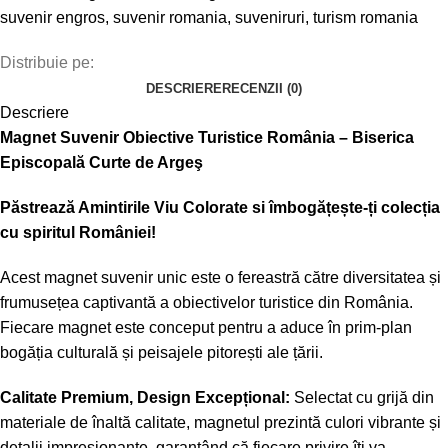
suvenir engros
,
suvenir romania
,
suveniruri
,
turism romania
Distribuie pe:
DESCRIERE
RECENZII (0)
Descriere
Magnet Suvenir Obiective Turistice România – Biserica
Episcopală Curte de Argeş
Păstrează Amintirile Viu Colorate si î
mbogățește-ți colecția
cu spiritul României!
Acest magnet suvenir unic este o fereastră către diversitatea și
frumusețea captivantă a obiectivelor turistice din România.
Fiecare magnet este conceput pentru a aduce în prim-plan
bogăția culturală și peisajele pitorești ale țării.
Calitate Premium, Design Excepțional:
Selectat cu grijă din
materiale de înaltă calitate, magnetul prezintă culori vibrante și
detalii impresionante, garantând că fiecare privire îți va