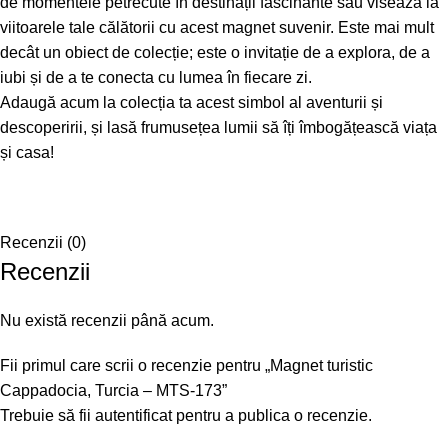
de momentele petrecute în destinații fascinante sau visează la
viitoarele tale călătorii cu acest magnet suvenir. Este mai mult
decât un obiect de colecție; este o invitație de a explora, de a
iubi și de a te conecta cu lumea în fiecare zi.
Adaugă acum la colecția ta acest simbol al aventurii și
descoperirii, și lasă frumusețea lumii să îți îmbogățească viața
și casa!
Recenzii (0)
Recenzii
Nu există recenzii până acum.
Fii primul care scrii o recenzie pentru „Magnet turistic
Cappadocia, Turcia – MTS-173”
Trebuie să fii
autentificat
pentru a publica o recenzie.