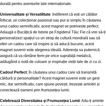
durată pentru aventurile tale internaționale.
Universalitate și Versatilitate
: Indiferent că ești un călător
înfocat, un colecționar pasionat sau pur și simplu în căutarea
unui cadou semnificativ, acest magnet se potrivește perfect.
Adaugă o Bucățică de Istorie pe Frigiderul Tău: Fie că vrei să-ți
personalizezi spațiul cu un strop de cultură mondială sau să
oferi un cadou care să inspire și să aducă bucurie, acest
magnet suvenir este alegerea ideală. Aderența sa puternică
asigură că va rămâne ferm pe orice suprafață metalică,
adăugând o notă de culoare și inspirație vieții tale de zi cu zi.
Cadoul Perfect
: În căutarea unui cadou care să transmită
căldură și personalitate? Acest magnet suvenir este un gest
mic, dar semnificativ, care spune povești, trezește amintiri și
conectează oameni prin frumusețea lumii.
Celebrează Diversitatea și Frumusețea Lumii
: Adu-ți aminte