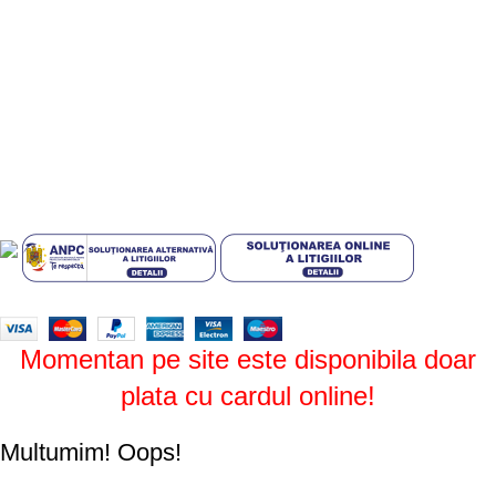
Politica de confidentialitate
Politica de livrare si retur
Politică cookie-uri (UE)
ANPC
Plati sigure prin MobilPay
Design by
ZENOS
theme
2024.
Momentan pe site este disponibila doar
plata cu cardul online!
Multumim!
Oops!