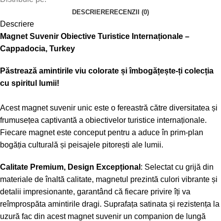
DESCRIERE
RECENZII (0)
Descriere
Magnet Suvenir Obiective Turistice Internaționale –
Cappadocia, Turkey
Păstrează amintirile viu colorate și îmbogățește-ți colecția
cu spiritul lumii!
Acest magnet suvenir unic este o fereastră către diversitatea și
frumusețea captivantă a obiectivelor turistice internaționale.
Fiecare magnet este conceput pentru a aduce în prim-plan
bogăția culturală și peisajele pitorești ale lumii.
Calitate Premium, Design Excepțional
: Selectat cu grijă din
materiale de înaltă calitate, magnetul prezintă culori vibrante și
detalii impresionante, garantând că fiecare privire îți va
reîmprospăta amintirile dragi. Suprafața satinata și rezistența la
uzură fac din acest magnet suvenir un companion de lungă