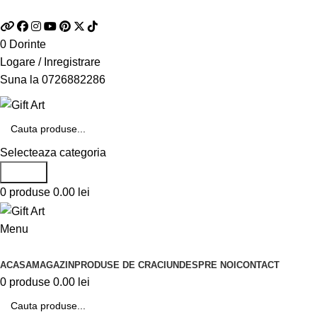
Telefon si Whatsapp
0726.88.22.86
0
Dorinte
Logare / Inregistrare
Suna la
0726882286
Selecteaza categoria
Search
0
produse
0.00
lei
Menu
Categorii de produse
ACASA
MAGAZIN
PRODUSE DE CRACIUN
DESPRE NOI
CONTACT
0
produse
0.00
lei