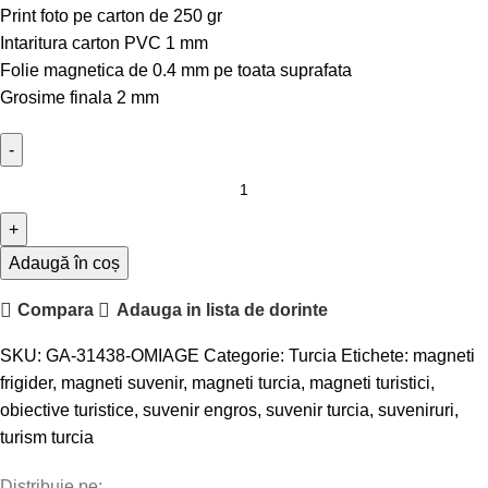
Print foto pe carton de 250 gr
Intaritura carton PVC 1 mm
Folie magnetica de 0.4 mm pe toata suprafata
Grosime finala 2 mm
Adaugă în coș
Compara
Adauga in lista de dorinte
SKU:
GA-31438-OMIAGE
Categorie:
Turcia
Etichete:
magneti
frigider
,
magneti suvenir
,
magneti turcia
,
magneti turistici
,
obiective turistice
,
suvenir engros
,
suvenir turcia
,
suveniruri
,
turism turcia
Distribuie pe: